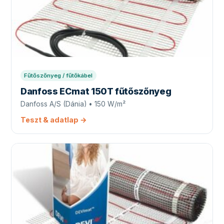
Fűtőszőnyeg / fűtőkábel
Danfoss ECmat 150T fűtőszőnyeg
Danfoss A/S (Dánia) • 150 W/m²
Teszt & adatlap →