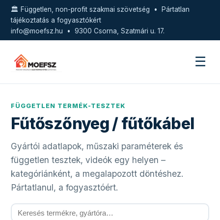
🏛️ Független, non-profit szakmai szövetség • Pártatlan
tájékoztatás a fogyasztókért
info@moefsz.hu
• 9300 Csorna, Szatmári u. 17.
☰
FÜGGETLEN TERMÉK-TESZTEK
Fűtőszőnyeg / fűtőkábel
Gyártói adatlapok, műszaki paraméterek és
független tesztek, videók egy helyen –
kategóriánként, a megalapozott döntéshez.
Pártatlanul, a fogyasztóért.