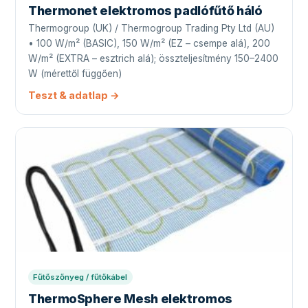
Thermonet elektromos padlófűtő háló
Thermogroup (UK) / Thermogroup Trading Pty Ltd (AU)
• 100 W/m² (BASIC), 150 W/m² (EZ – csempe alá), 200
W/m² (EXTRA – esztrich alá); összteljesítmény 150–2400
W (mérettől függően)
Teszt & adatlap →
Fűtőszőnyeg / fűtőkábel
ThermoSphere Mesh elektromos