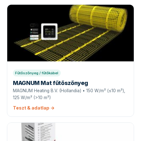
Fűtőszőnyeg / fűtőkábel
MAGNUM Mat fűtőszőnyeg
MAGNUM Heating B.V. (Hollandia) • 150 W/m² (≤10 m²),
125 W/m² (>10 m²)
Teszt & adatlap →