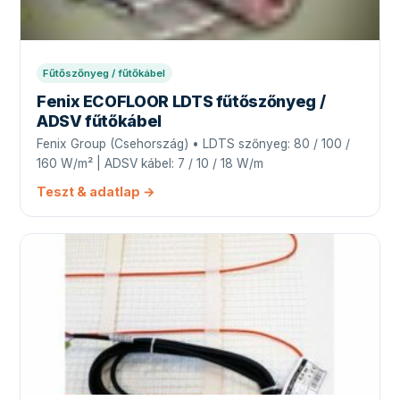
Fűtőszőnyeg / fűtőkábel
Fenix ECOFLOOR LDTS fűtőszőnyeg /
ADSV fűtőkábel
Fenix Group (Csehország) • LDTS szőnyeg: 80 / 100 /
160 W/m² | ADSV kábel: 7 / 10 / 18 W/m
Teszt & adatlap →