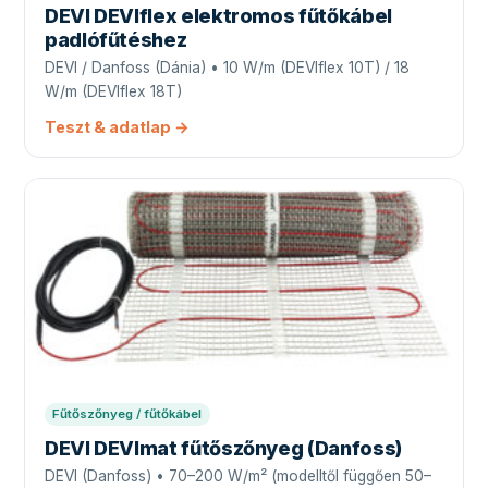
DEVI DEVIflex elektromos fűtőkábel
padlófűtéshez
DEVI / Danfoss (Dánia) • 10 W/m (DEVIflex 10T) / 18
W/m (DEVIflex 18T)
Teszt & adatlap →
Fűtőszőnyeg / fűtőkábel
DEVI DEVImat fűtőszőnyeg (Danfoss)
DEVI (Danfoss) • 70–200 W/m² (modelltől függően 50–