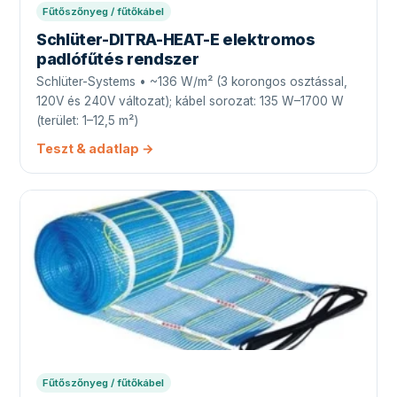
Fűtőszőnyeg / fűtőkábel
Schlüter-DITRA-HEAT-E elektromos
padlófűtés rendszer
Schlüter-Systems • ~136 W/m² (3 korongos osztással,
120V és 240V változat); kábel sorozat: 135 W–1700 W
(terület: 1–12,5 m²)
Teszt & adatlap →
Fűtőszőnyeg / fűtőkábel