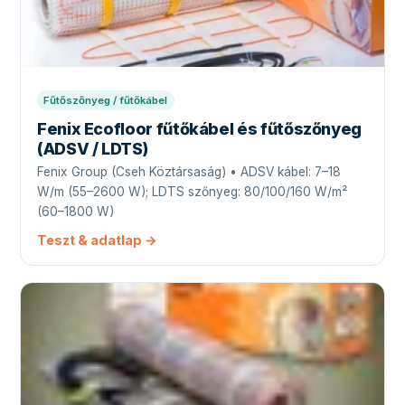
Fűtőszőnyeg / fűtőkábel
Fenix Ecofloor fűtőkábel és fűtőszőnyeg
(ADSV / LDTS)
Fenix Group (Cseh Köztársaság) • ADSV kábel: 7–18
W/m (55–2600 W); LDTS szőnyeg: 80/100/160 W/m²
(60–1800 W)
Teszt & adatlap →