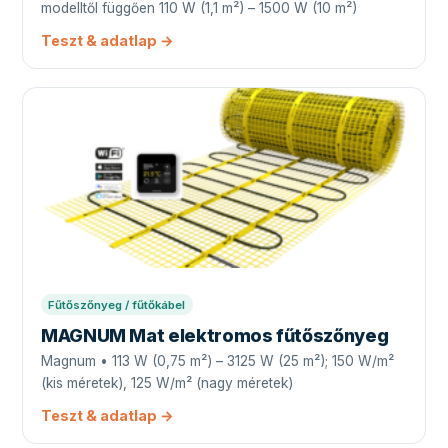
modelltől függően 110 W (1,1 m²) – 1500 W (10 m²)
Teszt & adatlap →
Fűtőszőnyeg / fűtőkábel
MAGNUM Mat elektromos fűtőszőnyeg
Magnum • 113 W (0,75 m²) – 3125 W (25 m²); 150 W/m²
(kis méretek), 125 W/m² (nagy méretek)
Teszt & adatlap →