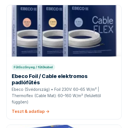
Fűtőszőnyeg / fűtőkábel
Ebeco Foil / Cable elektromos
padlófűtés
Ebeco (Svédország) • Foil 230V: 60–65 W/m² |
Thermoflex (Cable Mat): 60–160 W/m² (felülettől
függően)
Teszt & adatlap →