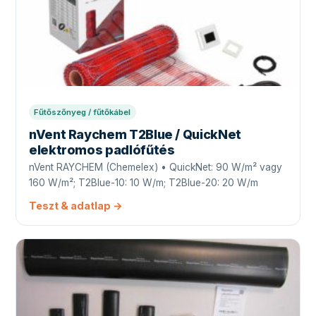
Fűtőszőnyeg / fűtőkábel
nVent Raychem T2Blue / QuickNet
elektromos padlófűtés
nVent RAYCHEM (Chemelex) • QuickNet: 90 W/m² vagy
160 W/m²; T2Blue-10: 10 W/m; T2Blue-20: 20 W/m
Teszt & adatlap →