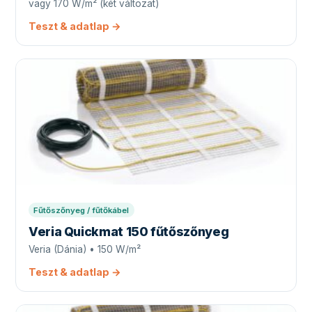
vagy 170 W/m² (két változat)
Teszt & adatlap →
Fűtőszőnyeg / fűtőkábel
Veria Quickmat 150 fűtőszőnyeg
Veria (Dánia) • 150 W/m²
Teszt & adatlap →