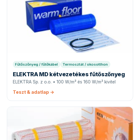
Fűtőszőnyeg / fűtőkábel
Termosztát / okosotthon
ELEKTRA MD kétvezetékes fűtőszőnyeg
ELEKTRA Sp. z o.o. • 100 W/m² és 160 W/m² kivitel
Teszt & adatlap →