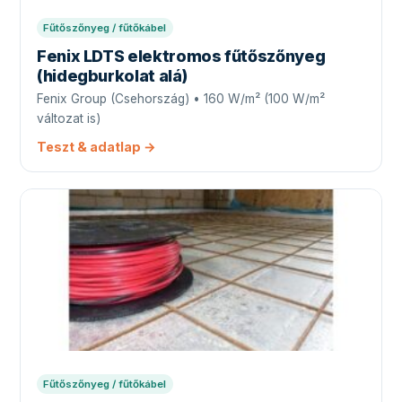
Fűtőszőnyeg / fűtőkábel
Fenix LDTS elektromos fűtőszőnyeg
(hidegburkolat alá)
Fenix Group (Csehország) • 160 W/m² (100 W/m²
változat is)
Teszt & adatlap →
Fűtőszőnyeg / fűtőkábel