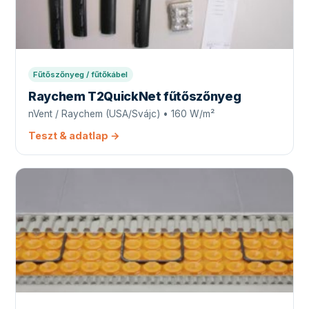
Fűtőszőnyeg / fűtőkábel
Raychem T2QuickNet fűtőszőnyeg
nVent / Raychem (USA/Svájc) • 160 W/m²
Teszt & adatlap →