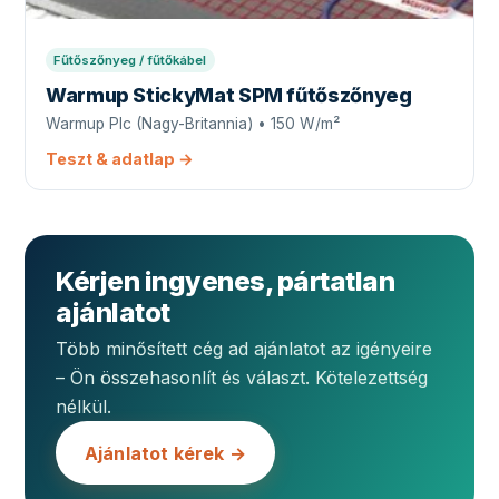
Fűtőszőnyeg / fűtőkábel
Warmup StickyMat SPM fűtőszőnyeg
Warmup Plc (Nagy-Britannia) • 150 W/m²
Teszt & adatlap →
Kérjen ingyenes, pártatlan
ajánlatot
Több minősített cég ad ajánlatot az igényeire
– Ön összehasonlít és választ. Kötelezettség
nélkül.
Ajánlatot kérek →