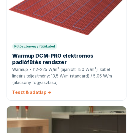
Fűtőszőnyeg / fűtőkábel
Warmup DCM-PRO elektromos
padlófűtés rendszer
Warmup • 112–225 W/m² (ajánlott: 150 W/m²); kábel
lineáris teljesítmény: 13,5 W/m (standard) / 5,05 W/m
(alacsony fogyasztású)
Teszt & adatlap →