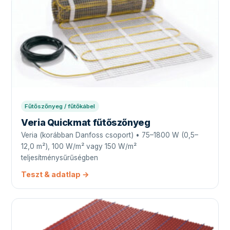
Fűtőszőnyeg / fűtőkábel
Veria Quickmat fűtőszőnyeg
Veria (korábban Danfoss csoport) • 75–1800 W (0,5–
12,0 m²), 100 W/m² vagy 150 W/m²
teljesítménysűrűségben
Teszt & adatlap →