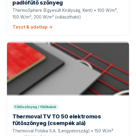
padlófűtő szőnyeg
ThermoSphere (Egyesült Királyság, Kent) • 100 W/m²,
150 W/m², 200 W/m² (választható)
Teszt & adatlap →
Fűtőszőnyeg / fűtőkábel
Thermoval TV TO 50 elektromos
fűtőszőnyeg (csempék alá)
Thermoval Polska S.A. (Lengyelország) • 150 W/m²