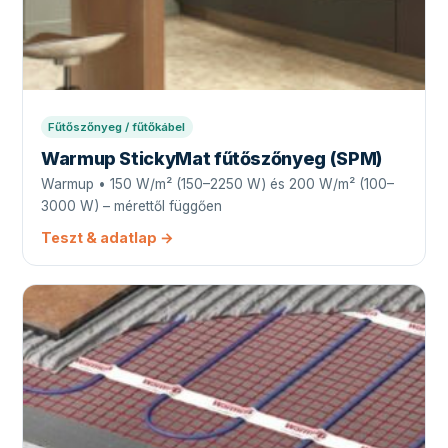
Fűtőszőnyeg / fűtőkábel
Warmup StickyMat fűtőszőnyeg (SPM)
Warmup • 150 W/m² (150–2250 W) és 200 W/m² (100–
3000 W) – mérettől függően
Teszt & adatlap →