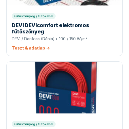
Fűtőszőnyeg / fűtőkábel
DEVI DEVIcomfort elektromos
fűtőszőnyeg
DEVI / Danfoss (Dánia) • 100 / 150 W/m²
Teszt & adatlap →
Fűtőszőnyeg / fűtőkábel