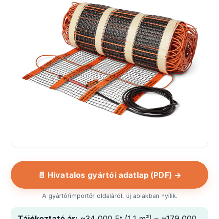
📄 Hivatalos gyártói adatlap (PDF) →
A gyártó/importőr oldaláról, új ablakban nyílik.
Tájékoztató ár:
~34 000 Ft (1,1 m²) – ~179 000