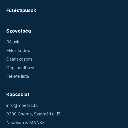
Fűtéstípusok
Szövetség
Rólunk
Etikai kódex
Csatlakozom
Cég-adatbázis
Fekete lista
Kapcsolat
info@moefsz.hu
9300 Csorna, Szatmári u. 17.
Napelem & MNNSZ