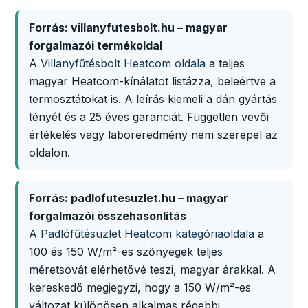
Forrás: villanyfutesbolt.hu – magyar
forgalmazói termékoldal
A
Villanyfűtésbolt Heatcom oldala
a teljes
magyar Heatcom-kínálatot listázza, beleértve a
termosztátokat is. A leírás kiemeli a dán gyártás
tényét és a 25 éves garanciát. Független vevői
értékelés vagy laboreredmény nem szerepel az
oldalon.
Forrás: padlofutesuzlet.hu – magyar
forgalmazói összehasonlítás
A
Padlófűtésüzlet Heatcom kategóriaoldala
a
100 és 150 W/m²-es szőnyegek teljes
méretsovát elérhetővé teszi, magyar árakkal. A
kereskedő megjegyzi, hogy a 150 W/m²-es
változat különösen alkalmas régebbi,