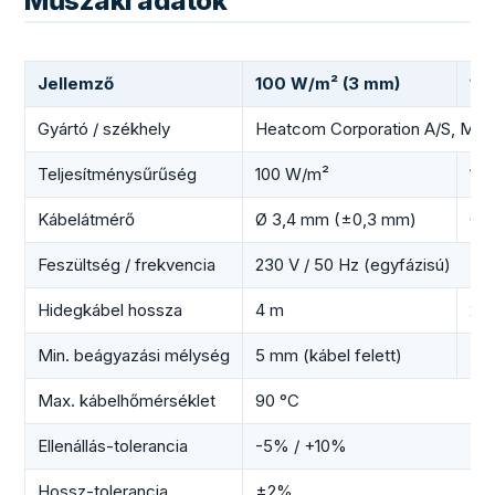
Műszaki adatok
Jellemző
100 W/m² (3 mm)
15
Gyártó / székhely
Heatcom Corporation A/S, Midde
Teljesítménysűrűség
100 W/m²
15
Kábelátmérő
Ø 3,4 mm (±0,3 mm)
Ø 
Feszültség / frekvencia
230 V / 50 Hz (egyfázisú)
Hidegkábel hossza
4 m
2,5
Min. beágyazási mélység
5 mm (kábel felett)
5 m
Max. kábelhőmérséklet
90 °C
Ellenállás-tolerancia
-5% / +10%
Hossz-tolerancia
±2%