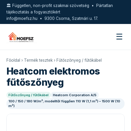
🏛️ Független, non-profit szakmai szövetség • Pártatlan
tájékoztatás a fogyasztókért
info@moefsz.hu
• 9300 Csorna, Szatmári u. 17.
☰
Főoldal
›
Termék tesztek
›
Fűtőszőnyeg / fűtőkábel
Heatcom elektromos
fűtőszőnyeg
Fűtőszőnyeg / fűtőkábel
Heatcom Corporation A/S
100 / 150 / 180 W/m²; modelltől függően 110 W (1,1 m²) – 1500 W (10
m²)