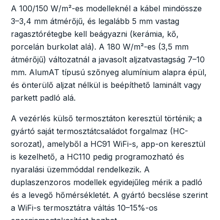
A 100/150 W/m²-es modelleknél a kábel mindössze
3–3,4 mm átmérőjű, és legalább 5 mm vastag
ragasztórétegbe kell beágyazni (kerámia, kő,
porcelán burkolat alá). A 180 W/m²-es (3,5 mm
átmérőjű) változatnál a javasolt aljzatvastagság 7–10
mm. AlumAT típusú szőnyeg alumínium alapra épül,
és önterülő aljzat nélkül is beépíthető laminált vagy
parkett padló alá.
A vezérlés külső termosztáton keresztül történik; a
gyártó saját termosztátcsaládot forgalmaz (HC-
sorozat), amelyből a HC91 WiFi-s, app-on keresztül
is kezelhető, a HC110 pedig programozható és
nyaralási üzemmóddal rendelkezik. A
duplaszenzoros modellek egyidejűleg mérik a padló
és a levegő hőmérsékletét. A gyártó becslése szerint
a WiFi-s termosztátra váltás 10–15%-os