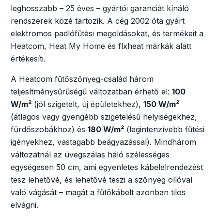
leghosszabb – 25 éves – gyártói garanciát kínáló
rendszerek közé tartozik. A cég 2002 óta gyárt
elektromos padlófűtési megoldásokat, és termékeit a
Heatcom, Heat My Home és flxheat márkák alatt
értékesíti.
A Heatcom fűtőszőnyeg-család három
teljesítménysűrűségű változatban érhető el:
100
W/m²
(jól szigetelt, új épületekhez),
150 W/m²
(átlagos vagy gyengébb szigetelésű helyiségekhez,
fürdőszobákhoz) és
180 W/m²
(legintenzívebb fűtési
igényekhez, vastagabb beágyazással). Mindhárom
változatnál az üvegszálas háló szélességes
egységesen 50 cm, ami egyenletes kábelelrendezést
tesz lehetővé, és lehetővé teszi a szőnyeg ollóval
való vágását – magát a fűtőkábelt azonban tilos
elvágni.