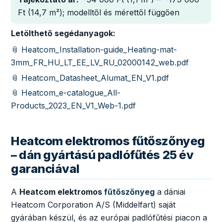
Ft (14,7 m²); modelltől és mérettől függően
Letölthető segédanyagok:
📎 Heatcom_Installation-guide_Heating-mat-
3mm_FR_HU_LT_EE_LV_RU_02000142_web.pdf
📎 Heatcom_Datasheet_Alumat_EN_V1.pdf
📎 Heatcom_e-catalogue_All-
Products_2023_EN_V1_Web-1.pdf
Heatcom elektromos fűtőszőnyeg
– dán gyártású padlófűtés 25 év
garanciával
A
Heatcom elektromos
fűtőszőnyeg
a dániai
Heatcom Corporation A/S (Middelfart) saját
gyárában készül, és az európai padlófűtési piacon a