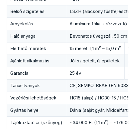
Belső szigetelés
LSZH (alacsony füstfejlesztés
Árnyékolás
Alumínium fólia + rézvezető
Háló anyaga
Bevonatos üvegszál, 50 cm szé
Elérhető méretek
15 méret: 1,1 m² – 15,0 m²
15 
Ajánlott alkalmazás
Jól szigetelt, új épületek
Átl
Garancia
25 év
25 
Tanúsítványok
CE, SEMKO, BEAB (EN 60335-
Vezérlési lehetőségek
HC15 (alap) / HC30-15 / HC60 /
Gyártás helye
Dánia (saját gyár, Middelfart)
Tájékoztató ár (szőnyeg)
~34 000 Ft (1,1 m²) – ~179 000 