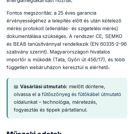
energiamegtakarítást hozhat.
Fontos megszorítás: a 25 éves garancia
érvényességéhez a telepítés előtt és után kötelező
mérési protokoll (ellenállás- és szigetelési mérés)
dokumentálása szükséges. A rendszer CE, SEMKO
és BEAB tanúsítvánnyal rendelkezik (EN 60335-2-96
szabvány szerint). Magyarországon hivatalos
importőr is működik (Tata, Győri út 456/17), és több
független webáruházon keresztül is elérhető.
📖
Vásárlási útmutató:
mielőtt döntene,
olvassa el a
fűtőszőnyeg és fűtőkábel útmutató
oldalunkat – technológia, méretezés,
fogyasztás és tippek pártatlanul.