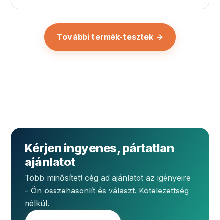
További termék-tesztek →
Kérjen ingyenes, pártatlan
ajánlatot
Több minősített cég ad ajánlatot az igényeire
– Ön összehasonlít és választ. Kötelezettség
nélkül.