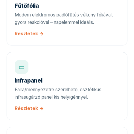
Fűtőfólia
Modern elektromos padlófűtés vékony fóliával,
gyors reakcióval – napelemmel ideális.
Részletek →
▭
Infrapanel
Falra/mennyezetre szerelhető, esztétikus
infrasugárzó panel kis helyigénnyel.
Részletek →