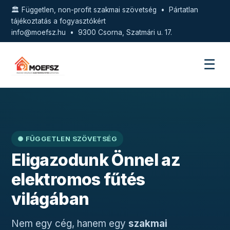
🏛️ Független, non-profit szakmai szövetség • Pártatlan
tájékoztatás a fogyasztókért
info@moefsz.hu
• 9300 Csorna, Szatmári u. 17.
☰
● FÜGGETLEN SZÖVETSÉG
Eligazodunk Önnel az
elektromos fűtés
világában
Nem egy cég, hanem egy
szakmai