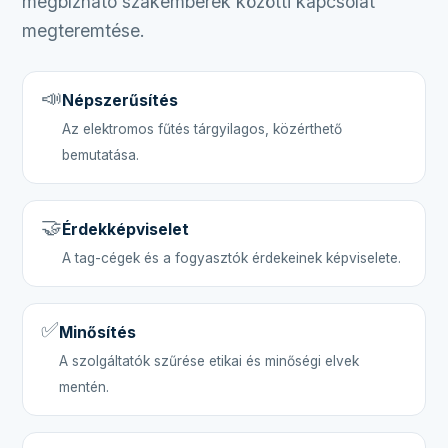
megbízható szakemberek közötti kapcsolat
megteremtése.
📣
Népszerűsítés
Az elektromos fűtés tárgyilagos, közérthető
bemutatása.
🤝
Érdekképviselet
A tag-cégek és a fogyasztók érdekeinek képviselete.
✅
Minősítés
A szolgáltatók szűrése etikai és minőségi elvek
mentén.