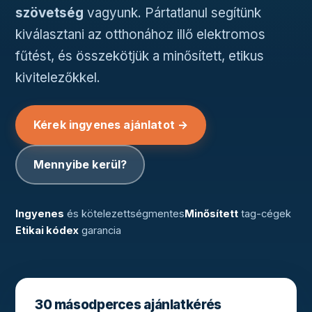
szövetség
vagyunk. Pártatlanul segítünk
kiválasztani az otthonához illő elektromos
fűtést, és összekötjük a minősített, etikus
kivitelezőkkel.
Kérek ingyenes ajánlatot →
Mennyibe kerül?
Ingyenes
és kötelezettségmentes
Minősített
tag-cégek
Etikai kódex
garancia
30 másodperces ajánlatkérés