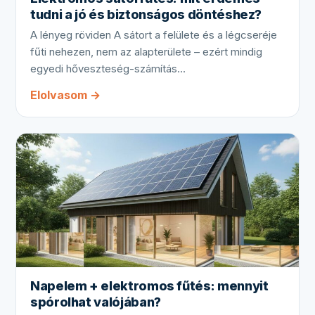
tudni a jó és biztonságos döntéshez?
A lényeg röviden A sátort a felülete és a légcseréje
fűti nehezen, nem az alapterülete – ezért mindig
egyedi hőveszteség-számítás…
Elolvasom →
Napelem + elektromos fűtés: mennyit
spórolhat valójában?