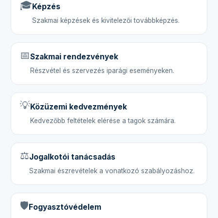
🎓
Képzés
Szakmai képzések és kivitelezői továbbképzés.
📅
Szakmai rendezvények
Részvétel és szervezés iparági eseményeken.
💡
Közüzemi kedvezmények
Kedvezőbb feltételek elérése a tagok számára.
⚖️
Jogalkotói tanácsadás
Szakmai észrevételek a vonatkozó szabályozáshoz.
🛡️
Fogyasztóvédelem