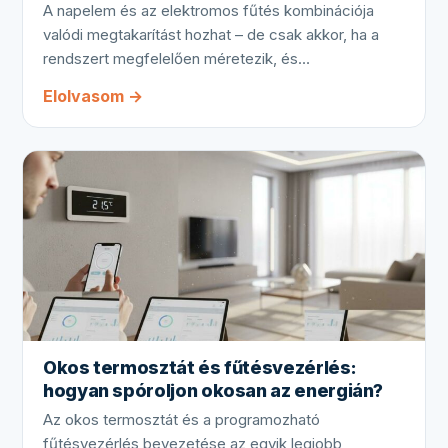
A napelem és az elektromos fűtés kombinációja
valódi megtakarítást hozhat – de csak akkor, ha a
rendszert megfelelően méretezik, és…
Elolvasom →
Okos termosztát és fűtésvezérlés:
hogyan spóroljon okosan az energián?
Az okos termosztát és a programozható
fűtésvezérlés bevezetése az egyik legjobb