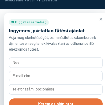
Adatkezelés
•
ÁSZF
•
Impresszum
×
🏛️ Független szövetség
Ingyenes, pártatlan fűtési ajánlat
Adja meg elérhetőségét, és minősített szakembereink
díjmentesen segítenek kiválasztani az otthonához illő
elektromos fűtést.
Kérem az ajánlatot