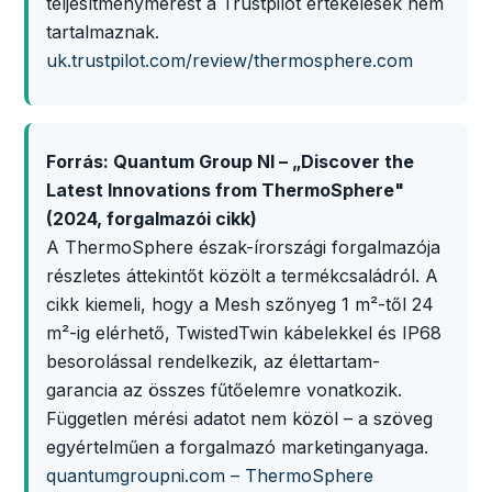
teljesítménymérést a Trustpilot értékelések nem
tartalmaznak.
uk.trustpilot.com/review/thermosphere.com
Forrás: Quantum Group NI – „Discover the
Latest Innovations from ThermoSphere"
(2024, forgalmazói cikk)
A ThermoSphere észak-írországi forgalmazója
részletes áttekintőt közölt a termékcsaládról. A
cikk kiemeli, hogy a Mesh szőnyeg 1 m²-től 24
m²-ig elérhető, TwistedTwin kábelekkel és IP68
besorolással rendelkezik, az élettartam-
garancia az összes fűtőelemre vonatkozik.
Független mérési adatot nem közöl – a szöveg
egyértelműen a forgalmazó marketinganyaga.
quantumgroupni.com – ThermoSphere