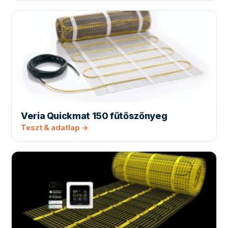
Veria Quickmat 150 fűtőszőnyeg
Teszt & adatlap →