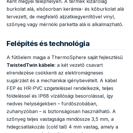
Kent megyei telephelyén. A termék kizárólag
burkolat alá, elsősorban kerámia- és kőburkolat alá
tervezett, de megfelelő aljzatkiegyenlítővel vinyl,
szőnyeg vagy mérnöki parketta alá is alkalmazható.
Felépítés és technológia
A fűtőelem magja a ThermoSphere saját fejlesztésű
TwistedTwin kábele
: a két vezető csavart
elrendezése csökkenti az elektromágneses
sugárzást és a mechanikai igénybevételt. A kábel
FEP és HR-PVC szigeteléssel rendelkezik, teljes
földeléssel és IP68 vízállósági besorolással, így
nedves helyiségekben – fürdőszobában,
zuhanyzóban – is biztonságosan használható. A
szőnyeg teljes vastagsága mindössze 3,5 mm, a
hidegcsatlakozás (cold tail) 4 mm vastag, amely a