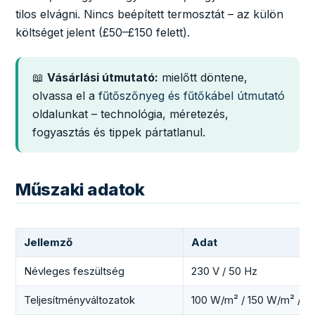
tilos elvágni. Nincs beépített termosztát – az külön
költséget jelent (£50–£150 felett).
📖
Vásárlási útmutató:
mielőtt döntene,
olvassa el a
fűtőszőnyeg és fűtőkábel útmutató
oldalunkat – technológia, méretezés,
fogyasztás és tippek pártatlanul.
Műszaki adatok
Jellemző
Adat
Névleges feszültség
230 V / 50 Hz
Teljesítményváltozatok
100 W/m² / 150 W/m² / 2