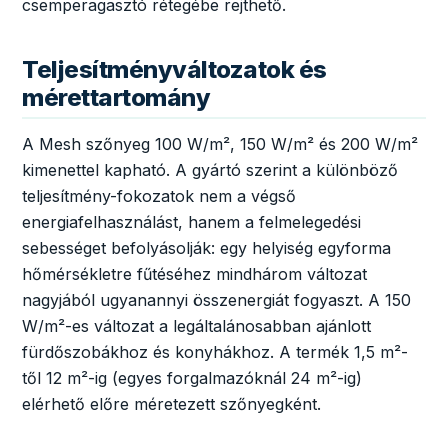
csemperagasztó rétegébe rejthető.
Teljesítményváltozatok és
mérettartomány
A Mesh szőnyeg 100 W/m², 150 W/m² és 200 W/m²
kimenettel kapható. A gyártó szerint a különböző
teljesítmény-fokozatok nem a végső
energiafelhasználást, hanem a felmelegedési
sebességet befolyásolják: egy helyiség egyforma
hőmérsékletre fűtéséhez mindhárom változat
nagyjából ugyanannyi összenergiát fogyaszt. A 150
W/m²-es változat a legáltalánosabban ajánlott
fürdőszobákhoz és konyhákhoz. A termék 1,5 m²-
től 12 m²-ig (egyes forgalmazóknál 24 m²-ig)
elérhető előre méretezett szőnyegként.