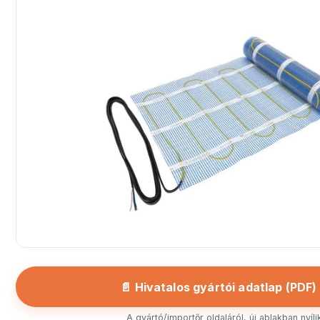
📄 Hivatalos gyártói adatlap (PDF)
A gyártó/importőr oldaláról, új ablakban nyíli