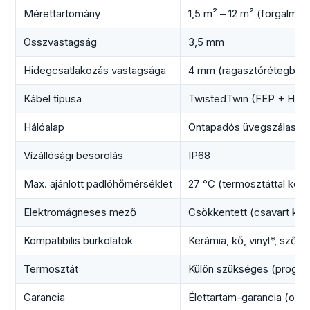
Mérettartomány
1,5 m² – 12 m² (forgalma
Összvastagság
3,5 mm
Hidegcsatlakozás vastagsága
4 mm (ragasztórétegbe re
Kábel típusa
TwistedTwin (FEP + HR-P
Hálóalap
Öntapadós üvegszálas m
Vízállósági besorolás
IP68
Max. ajánlott padlóhőmérséklet
27 °C (termosztáttal korl
Elektromágneses mező
Csökkentett (csavart káb
Kompatibilis burkolatok
Kerámia, kő, vinyl*, szőny
Termosztát
Külön szükséges (progra
Garancia
Élettartam-garancia (onli