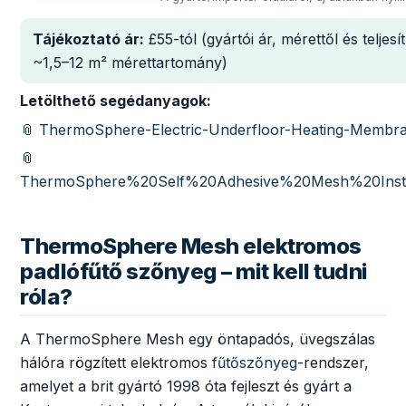
Tájékoztató ár:
£55-tól (gyártói ár, mérettől és teljes
~1,5–12 m² mérettartomány)
Letölthető segédanyagok:
📎 ThermoSphere-Electric-Underfloor-Heating-Membra
📎
ThermoSphere%20Self%20Adhesive%20Mesh%20Instal
ThermoSphere Mesh elektromos
padlófűtő szőnyeg – mit kell tudni
róla?
A ThermoSphere Mesh egy öntapadós, üvegszálas
hálóra rögzített elektromos
fűtőszőnyeg
-rendszer,
amelyet a brit gyártó 1998 óta fejleszt és gyárt a