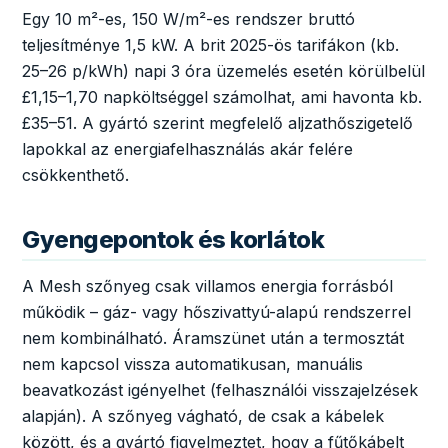
Egy 10 m²-es, 150 W/m²-es rendszer bruttó
teljesítménye 1,5 kW. A brit 2025-ös tarifákon (kb.
25–26 p/kWh) napi 3 óra üzemelés esetén körülbelül
£1,15–1,70 napköltséggel számolhat, ami havonta kb.
£35–51. A gyártó szerint megfelelő aljzathőszigetelő
lapokkal az energiafelhasználás akár felére
csökkenthető.
Gyengepontok és korlátok
A Mesh szőnyeg csak villamos energia forrásból
működik – gáz- vagy hőszivattyú-alapú rendszerrel
nem kombinálható. Áramszünet után a termosztát
nem kapcsol vissza automatikusan, manuális
beavatkozást igényelhet (felhasználói visszajelzések
alapján). A szőnyeg vágható, de csak a kábelek
között, és a gyártó figyelmeztet, hogy a fűtőkábelt