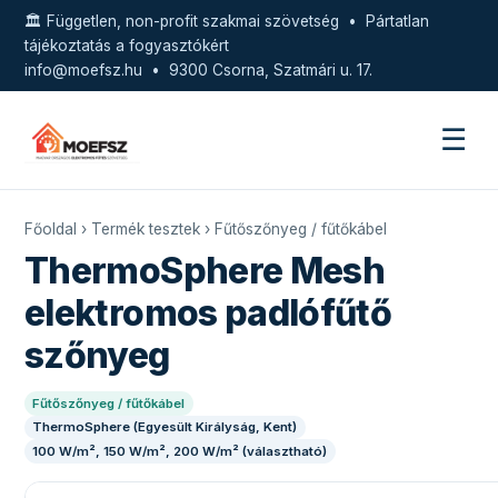
🏛️ Független, non-profit szakmai szövetség • Pártatlan
tájékoztatás a fogyasztókért
info@moefsz.hu
• 9300 Csorna, Szatmári u. 17.
☰
Főoldal
›
Termék tesztek
›
Fűtőszőnyeg / fűtőkábel
ThermoSphere Mesh
elektromos padlófűtő
szőnyeg
Fűtőszőnyeg / fűtőkábel
ThermoSphere (Egyesült Királyság, Kent)
100 W/m², 150 W/m², 200 W/m² (választható)