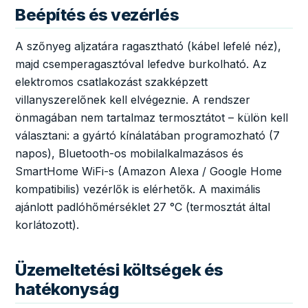
Beépítés és vezérlés
A szőnyeg aljzatára ragasztható (kábel lefelé néz),
majd csemperagasztóval lefedve burkolható. Az
elektromos csatlakozást szakképzett
villanyszerelőnek kell elvégeznie. A rendszer
önmagában nem tartalmaz termosztátot – külön kell
választani: a gyártó kínálatában programozható (7
napos), Bluetooth-os mobilalkalmazásos és
SmartHome WiFi-s (Amazon Alexa / Google Home
kompatibilis) vezérlők is elérhetők. A maximális
ajánlott padlóhőmérséklet 27 °C (termosztát által
korlátozott).
Üzemeltetési költségek és
hatékonyság