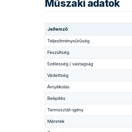
Műszaki adatok
Jellemző
Teljesítménysűrűség
Feszültség
Szélesség / vastagság
Védettség
Árnyékolás
Beépítés
Termosztát-igény
Méretek