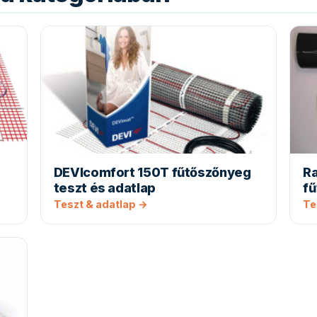
s
DEVIcomfort 150T fűtőszőnyeg
R
teszt és adatlap
f
Teszt & adatlap →
Te