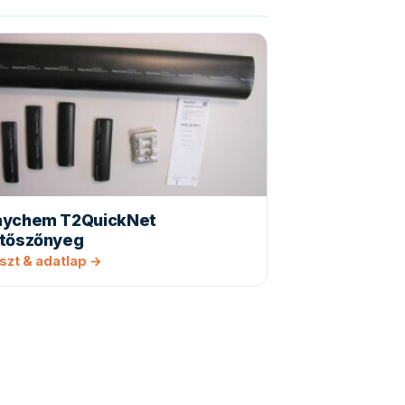
aychem T2QuickNet
űtőszőnyeg
szt & adatlap →