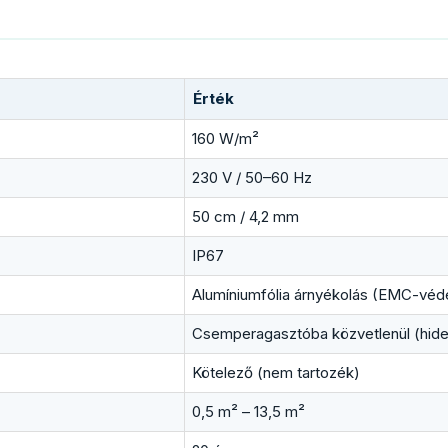
Érték
160 W/m²
230 V / 50–60 Hz
50 cm / 4,2 mm
IP67
Alumíniumfólia árnyékolás (EMC-véd
Csemperagasztóba közvetlenül (hideg
Kötelező (nem tartozék)
0,5 m² – 13,5 m²