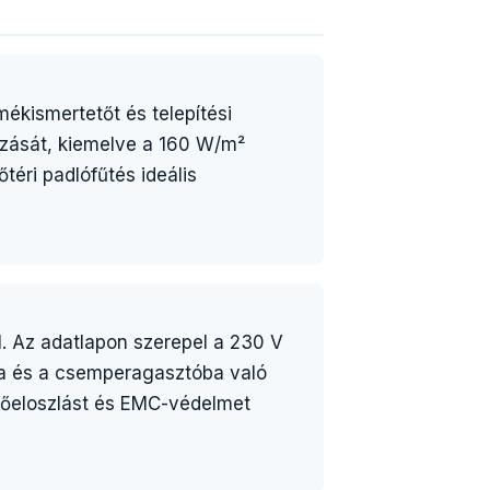
ékismertetőt és telepítési
mazását, kiemelve a 160 W/m²
téri padlófűtés ideális
l. Az adatlapon szerepel a 230 V
ia és a csemperagasztóba való
hőeloszlást és EMC-védelmet