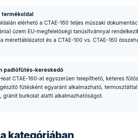
i termékoldal
oldalán elérhető a CTAE-160 teljes műszaki dokumentáci
itvánia) üzem EU-megfelelőségi tanúsítvánnyal rendelkez
 a mérettáblázatot és a CTAE-100 vs. CTAE-160 összeha
en padlófűtés-kereskedő
eat CTAE-160-at egyszerűen telepíthető, kéteres fűtős
gészítő fűtésként egyaránt alkalmazható, termosztáttal 
ránit burkolat alatti alkalmazhatóságot.
a kategóriában