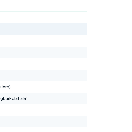
elem)
burkolat alá)