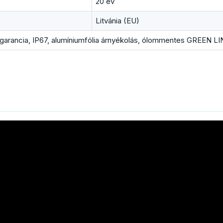
20 év
Litvánia (EU)
garancia, IP67, alumíniumfólia árnyékolás, ólommentes GREEN L