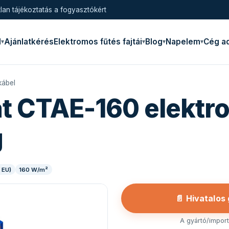
lan tájékoztatás a fogyasztókért
l
Ajánlatkérés
Elektromos fűtés fajtái
Blog
Napelem
Cég a
kábel
t CTAE-160 elektr
g
 EU)
160 W/m²
📄 Hivatalos
A gyártó/importő