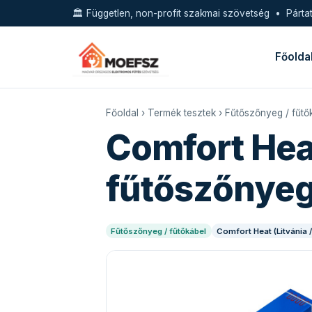
🏛️ Független, non-profit szakmai szövetség • Pártat
Főolda
Főoldal
›
Termék tesztek
›
Fűtőszőnyeg / fűtő
Comfort Hea
fűtőszőnye
Fűtőszőnyeg / fűtőkábel
Comfort Heat (Litvánia /