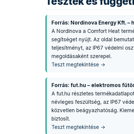
Tesztek és függe
Forrás: Nordinova Energy Kft. –
A Nordinova a Comfort Heat termé
segítséget nyújt. Az oldal bemuta
teljesítményt, az IP67 védelmi osz
megoldásaként szerepel.
Teszt megtekintése →
Forrás: fut.hu – elektromos fű
A fut.hu részletes termékadatlapo
névleges feszültség, az IP67 véd
közvetlen beágyazhatóság. Kiemel
biztosít.
Teszt megtekintése →