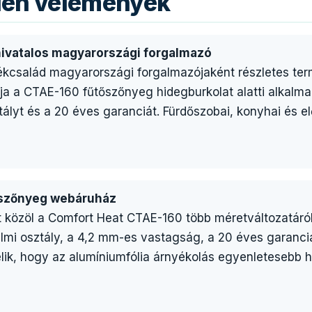
tlen vélemények
 hivatalos magyarországi forgalmazó
kcsalád magyarországi forgalmazójaként részletes term
tja a CTAE-160 fűtőszőnyeg hidegburkolat alatti alkal
tályt és a 20 éves garanciát. Fürdőszobai, konyhai és elő
tőszőnyeg webáruház
t közöl a Comfort Heat CTAE-160 több méretváltozatáró
elmi osztály, a 4,2 mm-es vastagság, a 20 éves garanc
ik, hogy az alumíniumfólia árnyékolás egyenletesebb 