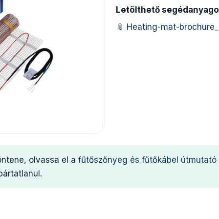
Letölthető segédanyago
📎 Heating-mat-brochure_
öntene, olvassa el a
fűtőszőnyeg és fűtőkábel útmutató
ártatlanul.