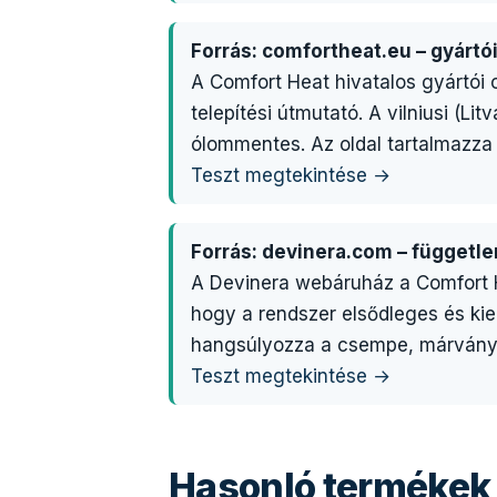
Forrás: comfortheat.eu – gyártó
A Comfort Heat hivatalos gyártói 
telepítési útmutató. A vilniusi (L
ólommentes. Az oldal tartalmazza
Teszt megtekintése →
Forrás: devinera.com – függetl
A Devinera webáruház a Comfort H
hogy a rendszer elsődleges és kie
hangsúlyozza a csempe, márvány, g
Teszt megtekintése →
Hasonló termékek 