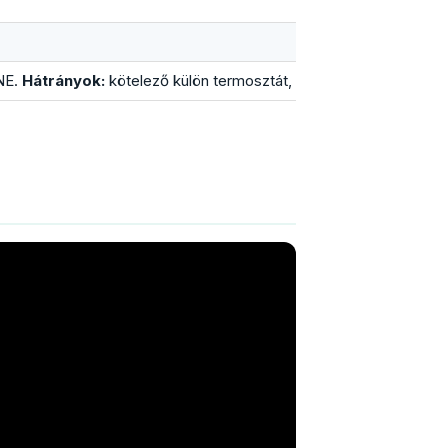
INE.
Hátrányok:
kötelező külön termosztát, hidegburkolat alá (lam