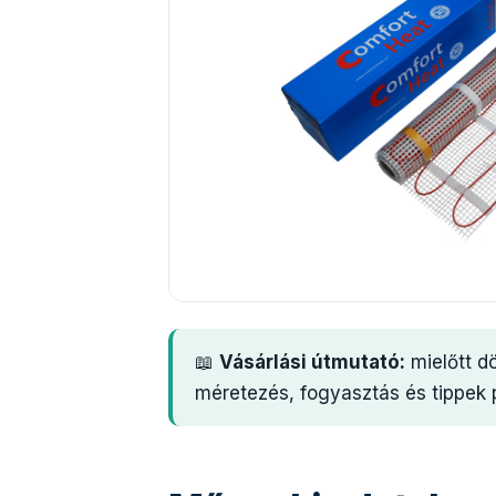
📖
Vásárlási útmutató:
mielőtt d
méretezés, fogyasztás és tippek p