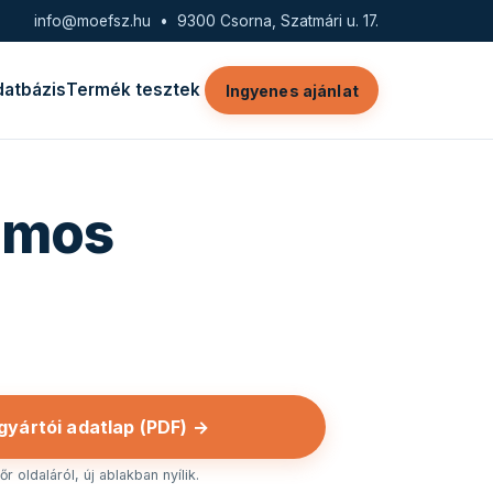
info@moefsz.hu
• 9300 Csorna, Szatmári u. 17.
datbázis
Termék tesztek
Ingyenes ajánlat
omos
 gyártói adatlap (PDF) →
r oldaláról, új ablakban nyílik.