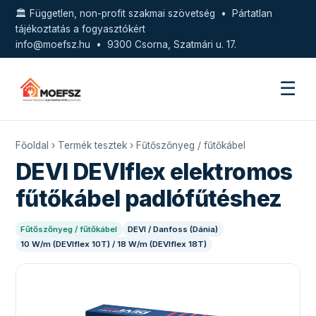
🏛️ Független, non-profit szakmai szövetség • Pártatlan
tájékoztatás a fogyasztókért
info@moefsz.hu
• 9300 Csorna, Szatmári u. 17.
☰
Főoldal
›
Termék tesztek
›
Fűtőszőnyeg / fűtőkábel
DEVI DEVIflex elektromos
fűtőkábel padlófűtéshez
Fűtőszőnyeg / fűtőkábel
DEVI / Danfoss (Dánia)
10 W/m (DEVIflex 10T) / 18 W/m (DEVIflex 18T)