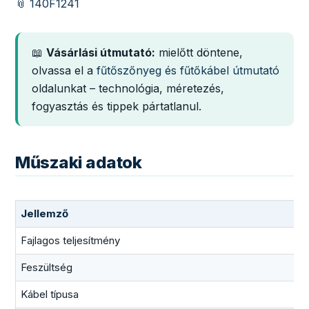
📎 140F1241
📖
Vásárlási útmutató:
mielőtt döntene,
olvassa el a
fűtőszőnyeg és fűtőkábel útmutató
oldalunkat – technológia, méretezés,
fogyasztás és tippek pártatlanul.
Műszaki adatok
Jellemző
Fajlagos teljesítmény
Feszültség
Kábel típusa