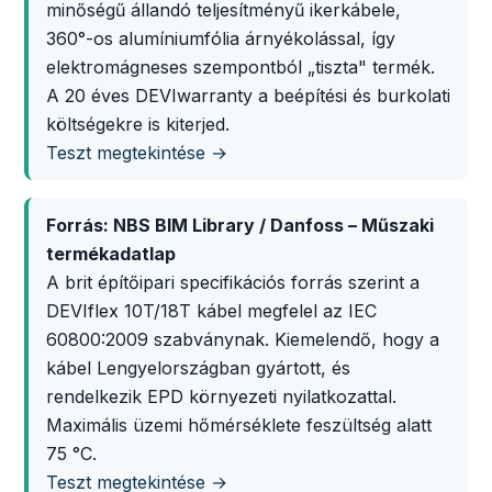
minőségű állandó teljesítményű ikerkábele,
360°-os alumíniumfólia árnyékolással, így
elektromágneses szempontból „tiszta" termék.
A 20 éves DEVIwarranty a beépítési és burkolati
költségekre is kiterjed.
Teszt megtekintése →
Forrás: NBS BIM Library / Danfoss – Műszaki
termékadatlap
A brit építőipari specifikációs forrás szerint a
DEVIflex 10T/18T kábel megfelel az IEC
60800:2009 szabványnak. Kiemelendő, hogy a
kábel Lengyelországban gyártott, és
rendelkezik EPD környezeti nyilatkozattal.
Maximális üzemi hőmérséklete feszültség alatt
75 °C.
Teszt megtekintése →