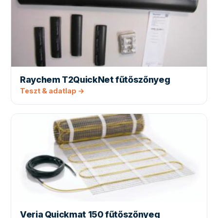
Raychem T2QuickNet fűtőszőnyeg
Teszt & adatlap →
Veria Quickmat 150 fűtőszőnyeg