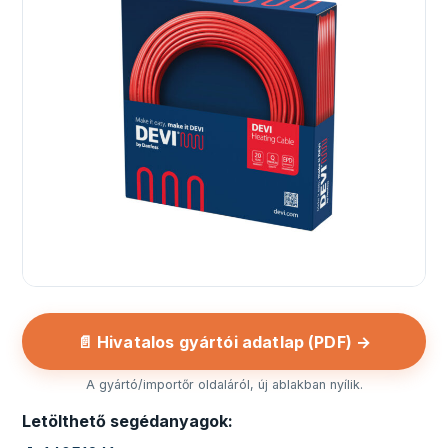
📄 Hivatalos gyártói adatlap (PDF) →
A gyártó/importőr oldaláról, új ablakban nyílik.
Letölthető segédanyagok: