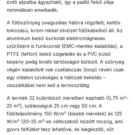
öntő aljzatba ágyazható, így a padló felső síkja
minimálisan emelkedik.
A fűtőszőnyeg üvegszálas hálóra rögzített, kettős
tokozású, króm-nikkel ötvözet fűtőkábelből áll. Az
alumínium belső burkolat elektromágneses
szűrőként is funkcionál (EMC-mentes kialakítás), a
PTFE (teflon) belső szigetelés és a PVC külső
köpeny pedig kiváló tartósságot biztosít. A szőnyeg
végén kialakított vak csatlakozás (loop) révén csak
egy oldalon szükséges a hálózati bekötés –
visszátkábel nem kell a termosztátig.
A termék 22 különböző méretben kapható (0,75 m²–
25 m²), szélességük 25 cm vagy 50 cm. A
fűtőteljesítmény 150 W/m² (kisebb méretek) és 125
W/m² (20–25 m²-es változatok) között mozog, ami
gyors felfűtést tesz lehetővé, és kiegészítő, sőt