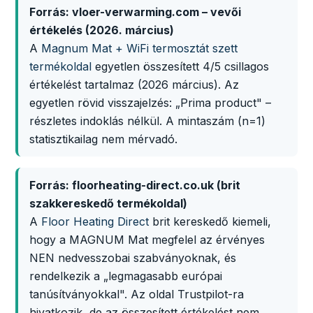
Forrás: vloer-verwarming.com – vevői
értékelés (2026. március)
A
Magnum Mat + WiFi termosztát szett
termékoldal
egyetlen összesített 4/5 csillagos
értékelést tartalmaz (2026 március). Az
egyetlen rövid visszajelzés: „Prima product" –
részletes indoklás nélkül. A mintaszám (n=1)
statisztikailag nem mérvadó.
Forrás: floorheating-direct.co.uk (brit
szakkereskedő termékoldal)
A
Floor Heating Direct
brit kereskedő kiemeli,
hogy a MAGNUM Mat megfelel az érvényes
NEN nedvesszobai szabványoknak, és
rendelkezik a „legmagasabb európai
tanúsítványokkal". Az oldal Trustpilot-ra
hivatkozik, de az összesített értékelést nem