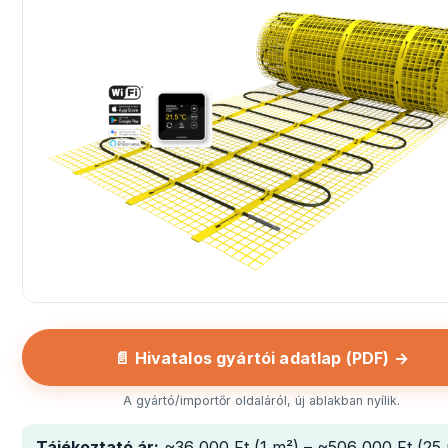
📄 Hivatalos gyártói adatlap (PDF) →
A gyártó/importőr oldaláról, új ablakban nyílik.
Tájékoztató ár:
~36 000 Ft (1 m²) – ~506 000 Ft (25 