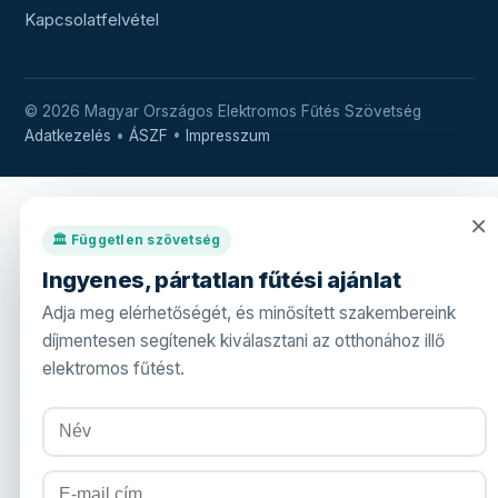
Kapcsolatfelvétel
© 2026 Magyar Országos Elektromos Fűtés Szövetség
Adatkezelés
•
ÁSZF
•
Impresszum
×
🏛️ Független szövetség
Ingyenes, pártatlan fűtési ajánlat
Adja meg elérhetőségét, és minősített szakembereink
díjmentesen segítenek kiválasztani az otthonához illő
elektromos fűtést.