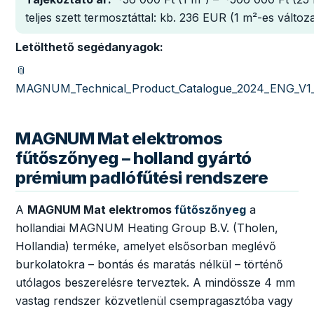
teljes szett termosztáttal: kb. 236 EUR (1 m²-es változa
Letölthető segédanyagok:
📎
MAGNUM_Technical_Product_Catalogue_2024_ENG_V1_
MAGNUM Mat elektromos
fűtőszőnyeg – holland gyártó
prémium padlófűtési rendszere
A
MAGNUM Mat elektromos
fűtőszőnyeg
a
hollandiai MAGNUM Heating Group B.V. (Tholen,
Hollandia) terméke, amelyet elsősorban meglévő
burkolatokra – bontás és maratás nélkül – történő
utólagos beszerelésre terveztek. A mindössze 4 mm
vastag rendszer közvetlenül csempragasztóba vagy