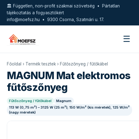
🏛️ Független, non-profit szakmai szövetség • Pártatlan
tájékoztatás a fogyasztókért
info@moefsz.hu
• 9300 Csorna, Szatmári u. 17.
☰
Főoldal
›
Termék tesztek
›
Fűtőszőnyeg / fűtőkábel
MAGNUM Mat elektromos
fűtőszőnyeg
Fűtőszőnyeg / fűtőkábel
Magnum
113 W (0,75 m²) – 3125 W (25 m²); 150 W/m² (kis méretek), 125 W/m²
(nagy méretek)