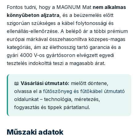
Fontos tudni, hogy a MAGNUM Mat
nem alkalmas
könnyűbeton aljzatra
, és a beüzemelés előtt
szigorúan szükséges a kábel folytonossági és
ellenállás-ellenőrzése. A belépő ár a többi prémium
európai márkával összehasonlítva közepes-magas
kategóriás, ám az élethosszig tartó garancia és a
gyári 4000 V-os gyártósoron elvégzett egyedi
tesztelés indokolttá teszi a magasabb árat.
📖
Vásárlási útmutató:
mielőtt döntene,
olvassa el a
fűtőszőnyeg és fűtőkábel útmutató
oldalunkat – technológia, méretezés,
fogyasztás és tippek pártatlanul.
Műszaki adatok