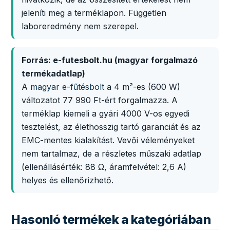
jeleníti meg a terméklapon. Független
laboreredmény nem szerepel.
Forrás: e-futesbolt.hu (magyar forgalmazó
termékadatlap)
A
magyar e-fűtésbolt
a 4 m²-es (600 W)
változatot 77 990 Ft-ért forgalmazza. A
terméklap kiemeli a gyári 4000 V-os egyedi
tesztelést, az élethosszig tartó garanciát és az
EMC-mentes kialakítást. Vevői véleményeket
nem tartalmaz, de a részletes műszaki adatlap
(ellenállásérték: 88 Ω, áramfelvétel: 2,6 A)
helyes és ellenőrizhető.
Hasonló termékek a kategóriában