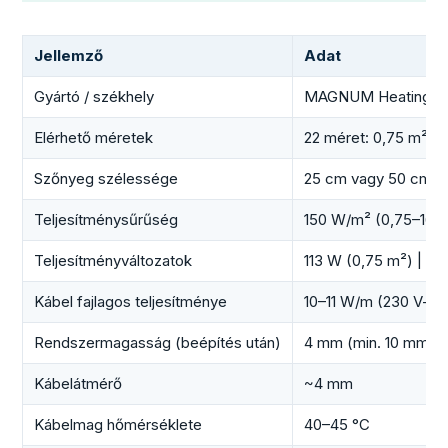
Jellemző
Adat
Gyártó / székhely
MAGNUM Heating Grou
Elérhető méretek
22 méret: 0,75 m² –
Szőnyeg szélessége
25 cm vagy 50 cm
Teljesítménysűrűség
150 W/m² (0,75–16 m
Teljesítményváltozatok
113 W (0,75 m²) | 15
Kábel fajlagos teljesítménye
10–11 W/m (230 V-on
Rendszermagasság (beépítés után)
4 mm (min. 10 mm alj
Kábelátmérő
~4 mm
Kábelmag hőmérséklete
40–45 °C