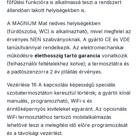
főfűtési funkcióra is alkalmassá teszi a rendszert
állandóan lakott helyiségekben is.
A MAGNUM Mat nedves helyiségekben
(fürdőszoba, WC) is alkalmazható, mivel megfelel az
érvényes NEN szabványoknak. A gyártó CE és VDE
tanúsítvánnyal rendelkezik. Az elektromechanikai
működésre
élethosszig tartó garancia
vonatkozik
(felhasználói feltételekhez kötve); a termosztátra és
a padlószenzorra 2 év jótállás érvényes.
Vezérlése 16 A kapcsolási képességű speciális
szobatermosztáton keresztül történik; a gyártó kínál
manuális, programozható, WiFi-s és
érintőképernyős kiviteleket egyaránt. Az opcionális
WiFi termosztáthoz tartozó mobilalkalmazás
lehetővé teszi a melegítési idő előre programozását
és a távolsági vezérlést.