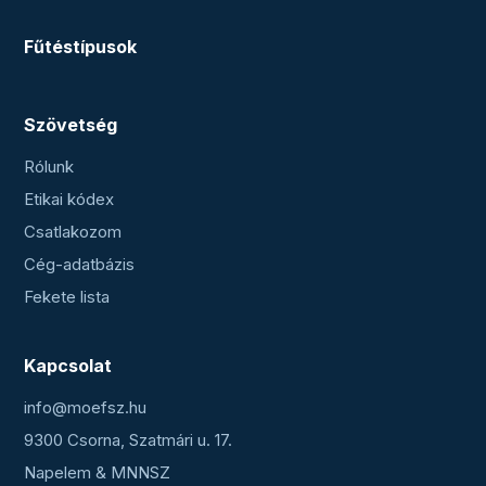
Fűtéstípusok
Szövetség
Rólunk
Etikai kódex
Csatlakozom
Cég-adatbázis
Fekete lista
Kapcsolat
info@moefsz.hu
9300 Csorna, Szatmári u. 17.
Napelem & MNNSZ