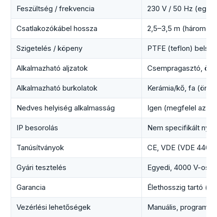
Feszültség / frekvencia
230 V / 50 Hz (egyfá
Csatlakozókábel hossza
2,5–3,5 m (háromere
Szigetelés / köpeny
PTFE (teflon) belső
Alkalmazható aljzatok
Csempragasztó, öntő 
Alkalmazható burkolatok
Kerámia/kő, fa (öntő a
Nedves helyiség alkalmasság
Igen (megfelel az é
IP besorolás
Nem specifikált nyi
Tanúsítványok
CE, VDE (VDE 4400
Gyári tesztelés
Egyedi, 4000 V-os sz
Garancia
Élethosszig tartó (e
Vezérlési lehetőségek
Manuális, programoz