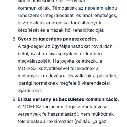
kibocsátáscsökkentés — nyíltan
kommunikálják. Támogatják az
napelem-alapú
rendszerek
integrálódását, és ahol lehetséges,
ösztönzik az energetikai tanúsítványok
készítését és a házak hő-rehabilitációját.
Gyors és igazságos panaszkezelés.
A tag-cégek az ügyfélpanaszokat rövid időn
belül, írásban kivizsgálják és érdemben
megválaszolják. Ha jogvita keletkezik, a
MOEFSZ közvetítésével törekednek a
méltányos rendezésre, és vállalják a pártatlan,
iparági normáknak megfelelő vitarendezési
eljárásokat.
Etikus verseny és becsületes kommunikáció.
A MOEFSZ tagjai nem terjesztenek téveset
versenyeik felhasználásáról, nem működnek
félelemalapú reklámozást (például „a gáz