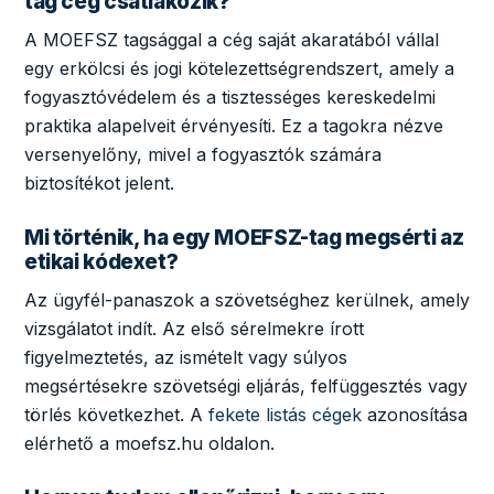
tag cég csatlakozik?
A MOEFSZ tagsággal a cég saját akaratából vállal
egy erkölcsi és jogi kötelezettségrendszert, amely a
fogyasztóvédelem és a tisztességes kereskedelmi
praktika alapelveit érvényesíti. Ez a tagokra nézve
versenyelőny, mivel a fogyasztók számára
biztosítékot jelent.
Mi történik, ha egy MOEFSZ-tag megsérti az
etikai kódexet?
Az ügyfél-panaszok a szövetséghez kerülnek, amely
vizsgálatot indít. Az első sérelmekre írott
figyelmeztetés, az ismételt vagy súlyos
megsértésekre szövetségi eljárás, felfüggesztés vagy
törlés következhet. A
fekete listás cégek
azonosítása
elérhető a moefsz.hu oldalon.