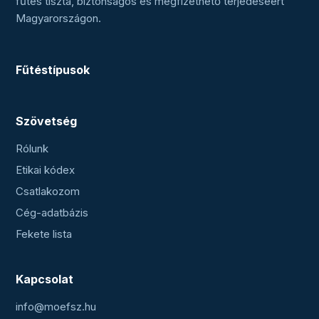
fűtés tiszta, biztonságos és megfizethető terjedéséért
Magyarországon.
Fűtéstípusok
Szövetség
Rólunk
Etikai kódex
Csatlakozom
Cég-adatbázis
Fekete lista
Kapcsolat
info@moefsz.hu