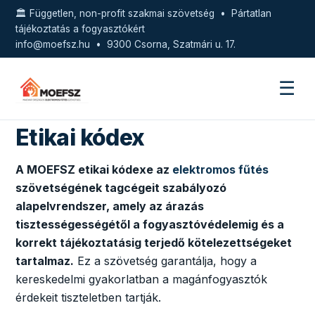
🏛️ Független, non-profit szakmai szövetség • Pártatlan
tájékoztatás a fogyasztókért
info@moefsz.hu
• 9300 Csorna, Szatmári u. 17.
☰
Etikai kódex
A MOEFSZ etikai kódexe az
elektromos fűtés
szövetségének tagcégeit szabályozó
alapelvrendszer, amely az árazás
tisztességességétől a fogyasztóvédelemig és a
korrekt tájékoztatásig terjedő kötelezettségeket
tartalmaz.
Ez a szövetség garantálja, hogy a
kereskedelmi gyakorlatban a magánfogyasztók
érdekeit tiszteletben tartják.