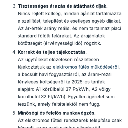
Tisztességes árazás és átlátható díjak.
Nincs rejtett költség, minden ajánlat tartalmazza
a szállítást, telepítést és esetleges egyéb díjakat.
Az ár-érték arány reális, és nem tartalmaz piaci
standard fölötti felárakat. Az árajánlatok
kötöttségét (érvényességi idő) rögzítik.
Korrekt és teljes tájékoztatás.
Az ügyféleket előzetesen részletesen
tájékoztatjuk az
elektromos fűtés működéséről
,
a becsült havi fogyasztásról, az áram-rezsi
tényleges költségeiről (a 2026-os tarifák
alapján: A1 körülbelül 37 Ft/kWh, A2 völgy
körülbelül 32 Ft/kWh). Egyetlen ígéretet sem
teszünk, amely feltételektől nem függ.
Minőségi és felelős munkavégzés.
Az elektromos fűtési rendszerek telepítése csak
képzett, szervezeti szinten ellenőrzött