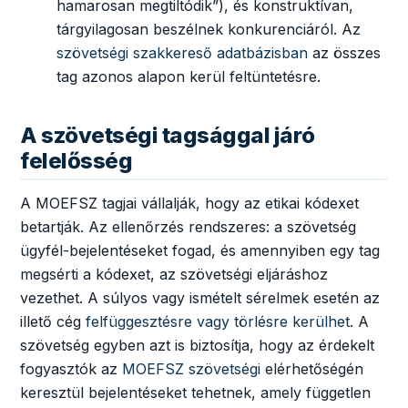
hamarosan megtiltódik”), és konstruktívan,
tárgyilagosan beszélnek konkurenciáról. Az
szövetségi szakkereső adatbázisban
az összes
tag azonos alapon kerül feltüntetésre.
A szövetségi tagsággal járó
felelősség
A MOEFSZ tagjai vállalják, hogy az etikai kódexet
betartják. Az ellenőrzés rendszeres: a szövetség
ügyfél-bejelentéseket fogad, és amennyiben egy tag
megsérti a kódexet, az szövetségi eljáráshoz
vezethet. A súlyos vagy ismételt sérelmek esetén az
illető cég
felfüggesztésre vagy törlésre kerülhet
. A
szövetség egyben azt is biztosítja, hogy az érdekelt
fogyasztók az
MOEFSZ szövetségi
elérhetőségén
keresztül bejelentéseket tehetnek, amely független