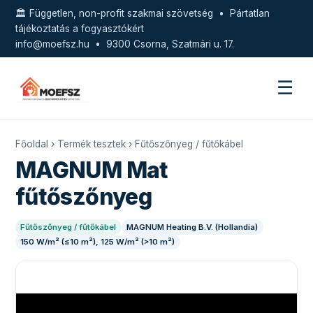
🏛️ Független, non-profit szakmai szövetség • Pártatlan
tájékoztatás a fogyasztókért
info@moefsz.hu
• 9300 Csorna, Szatmári u. 17.
☰
Főoldal
›
Termék tesztek
›
Fűtőszőnyeg / fűtőkábel
MAGNUM Mat
fűtőszőnyeg
Fűtőszőnyeg / fűtőkábel
MAGNUM Heating B.V. (Hollandia)
150 W/m² (≤10 m²), 125 W/m² (>10 m²)