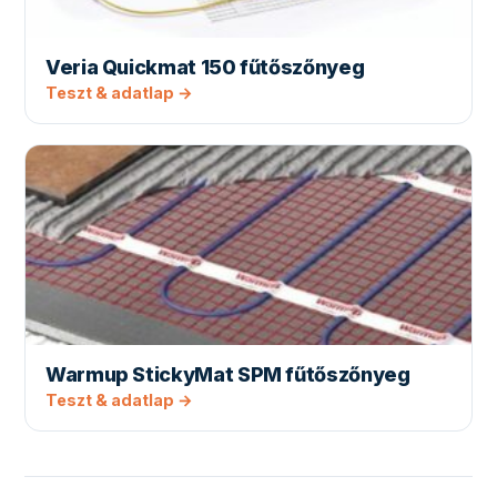
Veria Quickmat 150 fűtőszőnyeg
Teszt & adatlap →
Warmup StickyMat SPM fűtőszőnyeg
Teszt & adatlap →