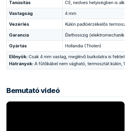
Tanúsítás
CE, nedves helyiségben is alkal
Vastagság
4 mm
Vezérlés
Külön padlóérzékelős termosztát
Garancia
Élethosszig (elektromechanikai);
Gyártás
Hollandia (Tholen)
Előnyök:
Csak 4 mm vastag, meglévő burkolatra is fektethet
Hátrányok:
A fűtőkábel nem vágható, termosztát külön, 10 m
Bemutató videó