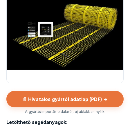
📄 Hivatalos gyártói adatlap (PDF) →
A gyártó/importőr oldaláról, új ablakban nyílik.
Letölthető segédanyagok: