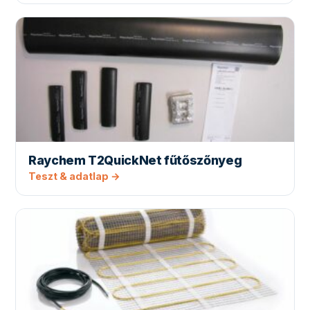
Raychem T2QuickNet fűtőszőnyeg
Teszt & adatlap →