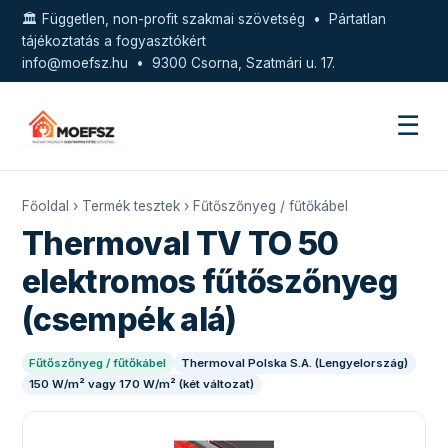
🏛️ Független, non-profit szakmai szövetség • Pártatlan
tájékoztatás a fogyasztókért
info@moefsz.hu
• 9300 Csorna, Szatmári u. 17.
☰
Főoldal
›
Termék tesztek
›
Fűtőszőnyeg / fűtőkábel
Thermoval TV TO 50
elektromos fűtőszőnyeg
(csempék alá)
Fűtőszőnyeg / fűtőkábel
Thermoval Polska S.A. (Lengyelország)
150 W/m² vagy 170 W/m² (két változat)