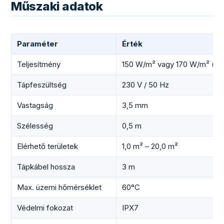
Műszaki adatok
Paraméter
Érték
Teljesítmény
150 W/m² vagy 170 W/m² (két
Tápfeszültség
230 V / 50 Hz
Vastagság
3,5 mm
Szélesség
0,5 m
Elérhető területek
1,0 m² – 20,0 m²
Tápkábel hossza
3 m
Max. üzemi hőmérséklet
60°C
Védelmi fokozat
IPX7