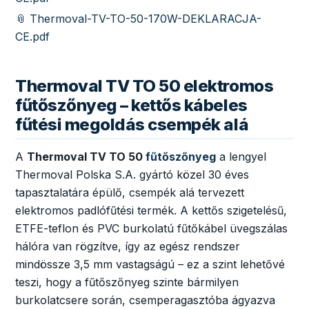
📎 Thermoval-TV-TO-50-170W-DEKLARACJA-
CE.pdf
Thermoval TV TO 50 elektromos
fűtőszőnyeg – kettős kábeles
fűtési megoldás csempék alá
A
Thermoval TV TO 50
fűtőszőnyeg
a lengyel
Thermoval Polska S.A. gyártó közel 30 éves
tapasztalatára épülő, csempék alá tervezett
elektromos padlófűtési termék. A kettős szigetelésű,
ETFE-teflon és PVC burkolatú fűtőkábel üvegszálas
hálóra van rögzítve, így az egész rendszer
mindössze 3,5 mm vastagságú – ez a szint lehetővé
teszi, hogy a fűtőszőnyeg szinte bármilyen
burkolatcsere során, csemperagasztóba ágyazva