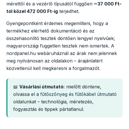
mérettől és a vezérlő típusától függően
~37 000 Ft-
tól közel 472 000 Ft-ig
terjedhet.
Gyengepontként érdemes megemlíteni, hogy a
termékhez elérhető dokumentáció és az
összehasonlító tesztek döntően lengyel nyelvűek;
magyarországi független tesztek nem ismertek. A
nordpanel.hu webáruháznál az árak nem jelennek
meg nyilvánosan az oldalakon – árajánlatért
közvetlenül kell megkeresni a forgalmazót.
📖
Vásárlási útmutató:
mielőtt döntene,
olvassa el a
fűtőszőnyeg és fűtőkábel útmutató
oldalunkat – technológia, méretezés,
fogyasztás és tippek pártatlanul.