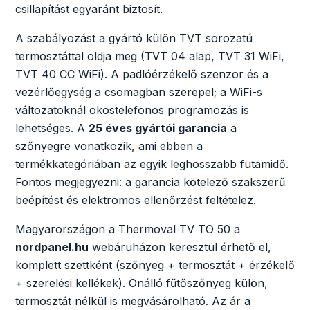
csillapítást egyaránt biztosít.
A szabályozást a gyártó külön TVT sorozatú
termosztáttal oldja meg (TVT 04 alap, TVT 31 WiFi,
TVT 40 CC WiFi). A padlóérzékelő szenzor és a
vezérlőegység a csomagban szerepel; a WiFi-s
változatoknál okostelefonos programozás is
lehetséges. A
25 éves gyártói garancia
a
szőnyegre vonatkozik, ami ebben a
termékkategóriában az egyik leghosszabb futamidő.
Fontos megjegyezni: a garancia kötelező szakszerű
beépítést és elektromos ellenőrzést feltételez.
Magyarországon a Thermoval TV TO 50 a
nordpanel.hu
webáruházon keresztül érhető el,
komplett szettként (szőnyeg + termosztát + érzékelő
+ szerelési kellékek). Önálló fűtőszőnyeg külön,
termosztát nélkül is megvásárolható. Az ár a