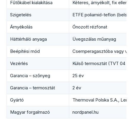
Fűtőkábel kialakítása
Kéteres, árnyékolt, fix ellenál
Szigetelés
ETFE poliamid-teflon (belső)
Árnyékolás
Ónozott rézfonat
Háttérháló anyaga
Üvegszálas műanyag
Beépítési mód
Csemperagasztóba vagy vék
Vezérlés
Külső termosztát (TVT 04 / T
Garancia – szőnyeg
25 év
Garancia – termosztát
2 év
Gyártó
Thermoval Polska S.A., Leng
Magyar forgalmazó
nordpanel.hu