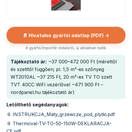
📄 Hivatalos gyártói adatlap (PDF) →
A gyártó/importőr oldaláról, új ablakban nyílik.
Tájékoztató ár:
~37 000–472 000 Ft (mérettől
és szetttől függően; pl. 1,5 m²-es szőnyeg
WT2010AL ~37 215 Ft, 20 m²-es TV TO szett
TVT 40CC WiFi vezérlővel ~471 900 Ft –
nordpanel.hu tájékoztató ár)
Letölthető segédanyagok:
📎 INSTRUKCJA_Maty_grzewcze_pod_plytki.pdf
📎 Thermoval-TV-TO-50-150W-DEKLARACJA-
CE.pdf