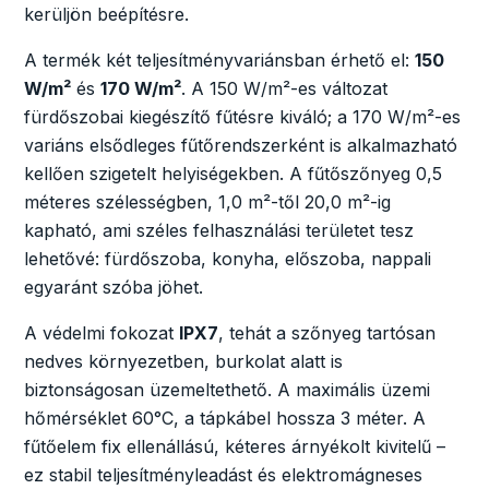
kerüljön beépítésre.
A termék két teljesítményvariánsban érhető el:
150
W/m²
és
170 W/m²
. A 150 W/m²-es változat
fürdőszobai kiegészítő fűtésre kiváló; a 170 W/m²-es
variáns elsődleges fűtőrendszerként is alkalmazható
kellően szigetelt helyiségekben. A fűtőszőnyeg 0,5
méteres szélességben, 1,0 m²-től 20,0 m²-ig
kapható, ami széles felhasználási területet tesz
lehetővé: fürdőszoba, konyha, előszoba, nappali
egyaránt szóba jöhet.
A védelmi fokozat
IPX7
, tehát a szőnyeg tartósan
nedves környezetben, burkolat alatt is
biztonságosan üzemeltethető. A maximális üzemi
hőmérséklet 60°C, a tápkábel hossza 3 méter. A
fűtőelem fix ellenállású, kéteres árnyékolt kivitelű –
ez stabil teljesítményleadást és elektromágneses