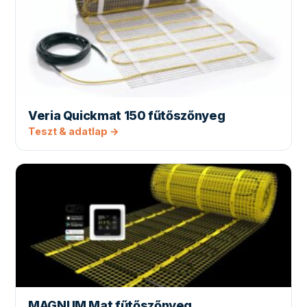
Veria Quickmat 150 fűtőszőnyeg
Teszt & adatlap →
MAGNUM Mat fűtőszőnyeg