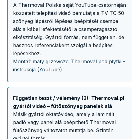
A Thermoval Polska saját YouTube-csatornáján
közzétett telepítési videó bemutatja a TV TO 50
szőnyeg lépésről lépéses beépítését csempe
alá: a kábel lefektetésétől a csemperagasztó
elkészítéséig. Gyártói forrás, nem független, de
hasznos referenciaként szolgál a beépítési
lépésekhez.
Montaż maty grzewczej Thermoval pod płytki –
instrukcja (YouTube)
Független teszt / vélemény (2): Thermoval.pl
gyártói videó – fűtőszőnyeg panelek alá
Másik gyártói oktatóvideó, amely a laminált
padló vagy panel alá beépíthető Thermoval
fűtőszőnyeg változatot mutatja be. Szintén
gyártói forrás.