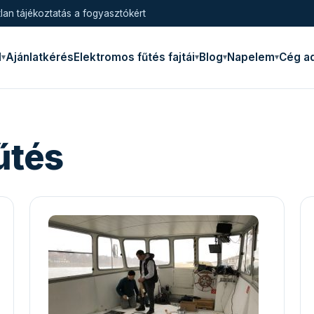
lan tájékoztatás a fogyasztókért
l
Ajánlatkérés
Elektromos fűtés fajtái
Blog
Napelem
Cég a
űtés