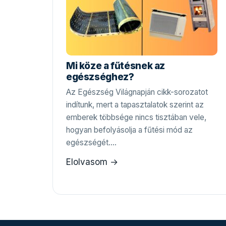
Mi köze a fűtésnek az
egészséghez?
Az Egészség Világnapján cikk-sorozatot
indítunk, mert a tapasztalatok szerint az
emberek többsége nincs tisztában vele,
hogyan befolyásolja a fűtési mód az
egészségét.…
Elolvasom →