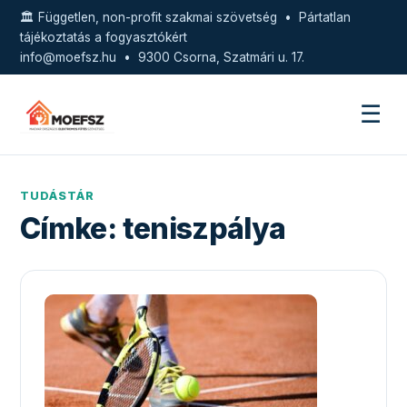
🏛️ Független, non-profit szakmai szövetség • Pártatlan
tájékoztatás a fogyasztókért
info@moefsz.hu
• 9300 Csorna, Szatmári u. 17.
☰
TUDÁSTÁR
Címke:
teniszpálya