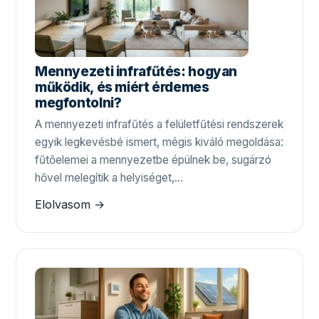
Mennyezeti infrafűtés: hogyan
működik, és miért érdemes
megfontolni?
A mennyezeti infrafűtés a felületfűtési rendszerek
egyik legkevésbé ismert, mégis kiváló megoldása:
fűtőelemei a mennyezetbe épülnek be, sugárzó
hővel melegítik a helyiséget,…
Elolvasom →