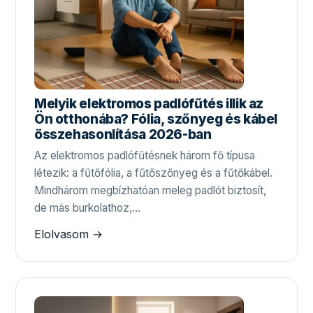
Melyik elektromos padlófűtés illik az
Ön otthonába? Fólia, szőnyeg és kábel
összehasonlítása 2026-ban
Az elektromos padlófűtésnek három fő típusa
létezik: a fűtőfólia, a fűtőszőnyeg és a fűtőkábel.
Mindhárom megbízhatóan meleg padlót biztosít,
de más burkolathoz,…
Elolvasom →