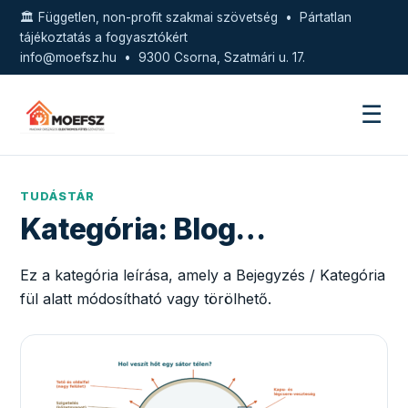
🏛️ Független, non-profit szakmai szövetség • Pártatlan
tájékoztatás a fogyasztókért
info@moefsz.hu
• 9300 Csorna, Szatmári u. 17.
☰
TUDÁSTÁR
Kategória:
Blog…
Ez a kategória leírása, amely a Bejegyzés / Kategória
fül alatt módosítható vagy törölhető.