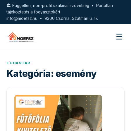
🏛️ Független, non-profit szakmai szövetség • Pártatlan
tájékoztatás a fogyasztókért
info@moefsz.hu
• 9300 Csorna, Szatmári u. 17.
☰
TUDÁSTÁR
Kategória:
esemény