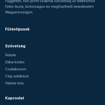
Független, non-profit szakmai szövetség az elektromos
fűtés tiszta, biztonságos és megfizethető terjedéséért
Magyarországon.
Fűtéstípusok
Szövetség
Rólunk
Etikai kódex
Csatlakozom
Cég-adatbázis
Fekete lista
Kapcsolat