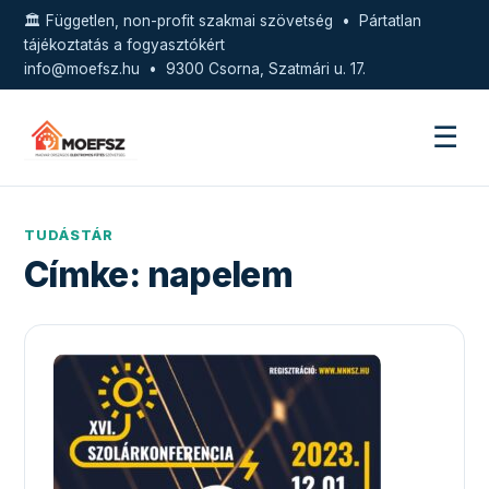
🏛️ Független, non-profit szakmai szövetség • Pártatlan
tájékoztatás a fogyasztókért
info@moefsz.hu
• 9300 Csorna, Szatmári u. 17.
☰
TUDÁSTÁR
Címke:
napelem