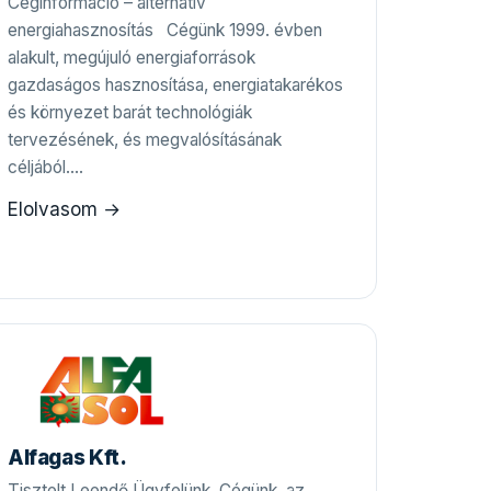
Céginformáció – alternatív
energiahasznosítás Cégünk 1999. évben
alakult, megújuló energiaforrások
gazdaságos hasznosítása, energiatakarékos
és környezet barát technológiák
tervezésének, és megvalósításának
céljából.…
Elolvasom →
Alfagas Kft.
Tisztelt Leendő Ügyfelünk, Cégünk, az