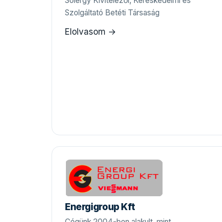
Solergy Kivitelezői, Kereskedelmi és
Szolgáltató Betéti Társaság
Elolvasom →
Energigroup Kft
Cégünk 2004-ben alakult, mint