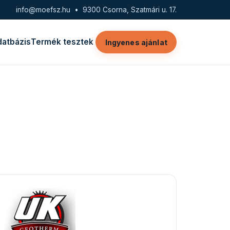
info@moefsz.hu
• 9300 Csorna, Szatmári u. 17.
datbázis
Termék tesztek
Ingyenes ajánlat