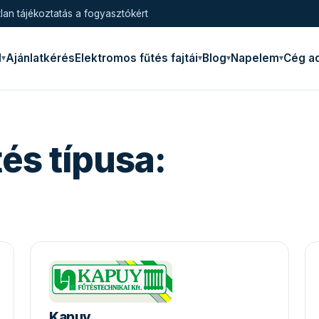
lan tájékoztatás a fogyasztókért
l
Ajánlatkérés
Elektromos fűtés fajtái
Blog
Napelem
Cég a
és típusa:
Kapuy