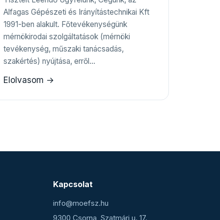
Alfagas Gépészeti és Irányítástechnikai Kft
1991-ben alakult. Főtevékenységünk
mérnökirodai szolgáltatások (mérnöki
tevékenység, műszaki tanácsadás,
szakértés) nyújtása, erről…
Elolvasom →
Kapcsolat
info@moefsz.hu
9300 Csorna, Szatmári u. 17.