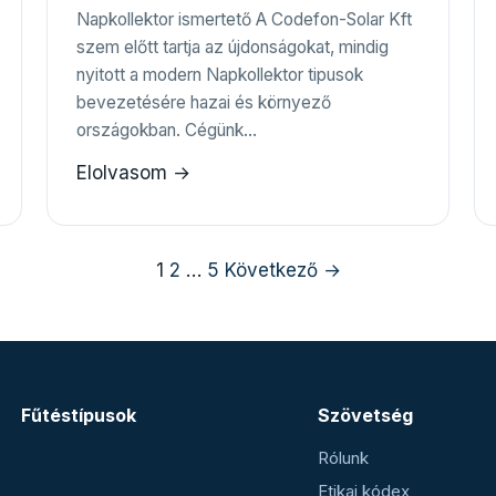
Napkollektor ismertető A Codefon-Solar Kft
szem előtt tartja az újdonságokat, mindig
nyitott a modern Napkollektor tipusok
bevezetésére hazai és környező
országokban. Cégünk…
Elolvasom →
1
2
…
5
Következő →
Fűtéstípusok
Szövetség
Rólunk
Etikai kódex