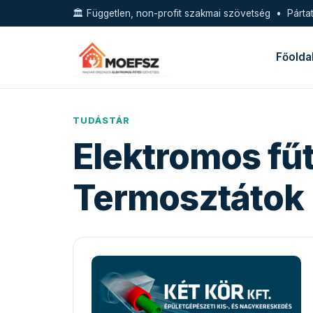
🏛️ Független, non-profit szakmai szövetség • Pártat
Főolda
TUDÁSTÁR
Elektromos fűt
Termosztátok