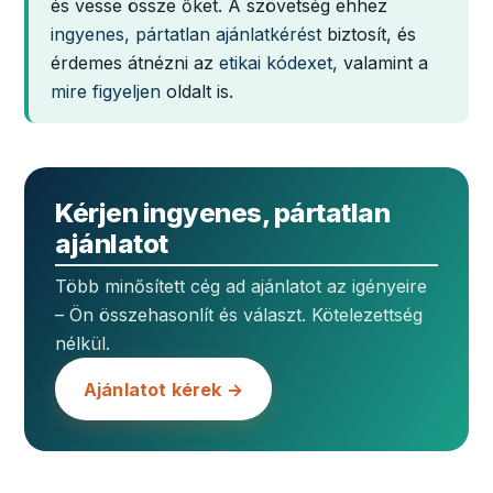
és vesse össze őket. A szövetség ehhez
ingyenes, pártatlan ajánlatkérést
biztosít, és
érdemes átnézni az
etikai kódexet
, valamint a
mire figyeljen
oldalt is.
Kérjen ingyenes, pártatlan
ajánlatot
Több minősített cég ad ajánlatot az igényeire
– Ön összehasonlít és választ. Kötelezettség
nélkül.
Ajánlatot kérek →