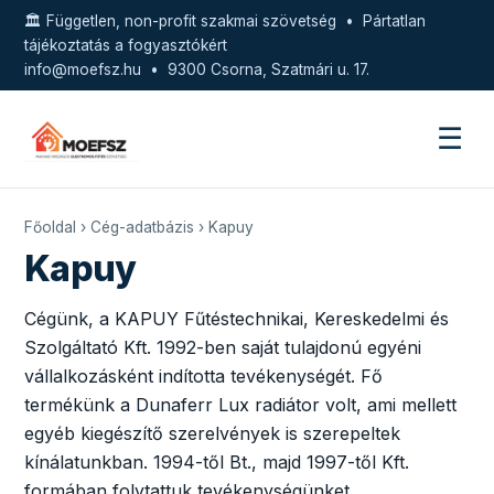
🏛️ Független, non-profit szakmai szövetség • Pártatlan
tájékoztatás a fogyasztókért
info@moefsz.hu
• 9300 Csorna, Szatmári u. 17.
☰
Főoldal
›
Cég-adatbázis
› Kapuy
Kapuy
Cégünk, a KAPUY Fűtéstechnikai, Kereskedelmi és
Szolgáltató Kft. 1992-ben saját tulajdonú egyéni
vállalkozásként indította tevékenységét. Fő
termékünk a Dunaferr Lux radiátor volt, ami mellett
egyéb kiegészítő szerelvények is szerepeltek
kínálatunkban. 1994-től Bt., majd 1997-től Kft.
formában folytattuk tevékenységünket.