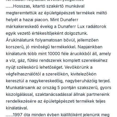
……Hosszas, kitartó szakértő munkával
megteremtettük az épületgépészeti termékek méltó
helyét a hazai piacon. Mint Dunaferr
márkakereskedő évekig a Dunaferr Lux radiátorok
egyik vezető értékesítőjeként dolgoztunk.
Árukínálatunk folyamatosan bővül, jellemzően
korszerű, jó minőségű termékekkel. Napjainkban
kínálatunk több mint 10000 féle árucikkből áll, amely
a víz, gáz, fűtési rendszerek komplett szereléséhez
nyújt széleskörű lehetőséget. Vevőkörünk a
végfelhasználótól a szerelőkön, kivitelezőkön
keresztül a nagykereskedőig, nagyberuházóig terjed.
Munkatársaink az ország 5 pontján szakszerű, gyors
kiszolgálással, szaktanácsadással állnak partnereink
rendelkezésére az épületgépészeti termékek teljes
kínálatával.
……1997 óta minden évben kiállítóként jelenünk meg