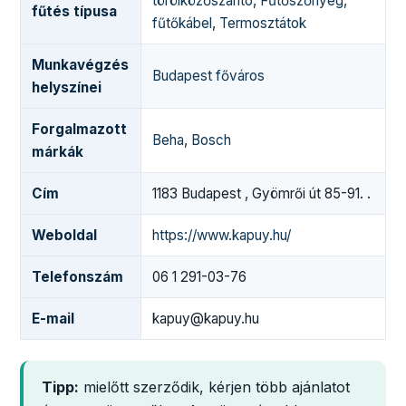
törölközőszárító
,
Fűtőszőnyeg,
fűtés típusa
fűtőkábel
,
Termosztátok
Munkavégzés
Budapest főváros
helyszínei
Forgalmazott
Beha
,
Bosch
márkák
Cím
1183 Budapest , Gyömrői út 85-91. .
Weboldal
https://www.kapuy.hu/
Telefonszám
06 1 291-03-76
E-mail
kapuy@kapuy.hu
Tipp:
mielőtt szerződik, kérjen több ajánlatot