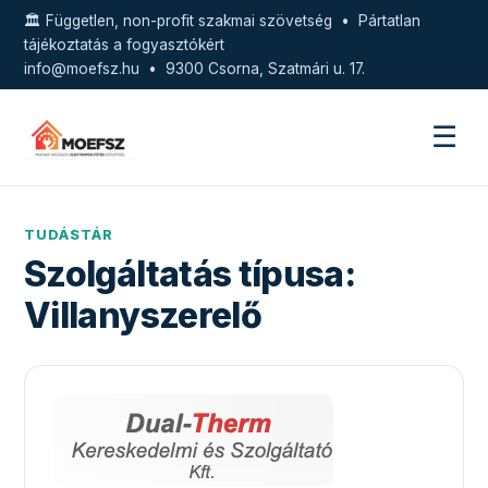
🏛️ Független, non-profit szakmai szövetség • Pártatlan
tájékoztatás a fogyasztókért
info@moefsz.hu
• 9300 Csorna, Szatmári u. 17.
☰
TUDÁSTÁR
Szolgáltatás típusa:
Villanyszerelő