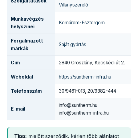
Szolgáltatások
Villanyszerelő
Munkavégzés
Komárom-Esztergom
helyszínei
Forgalmazott
Saját gyártás
márkák
Cím
2840 Oroszlány, Kecskédi út 2.
Weboldal
https://suntherm-infra.hu
Telefonszám
30/9461-013, 20/9382-444
info@suntherm.hu
E-mail
info@suntherm-infra.hu
Tipp:
mielőtt szerződik, kérjen több ajánlatot