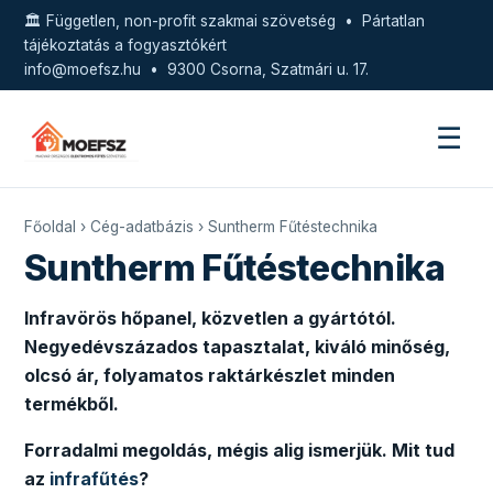
🏛️ Független, non-profit szakmai szövetség • Pártatlan
tájékoztatás a fogyasztókért
info@moefsz.hu
• 9300 Csorna, Szatmári u. 17.
☰
Főoldal
›
Cég-adatbázis
› Suntherm Fűtéstechnika
Suntherm Fűtéstechnika
Infravörös hőpanel, közvetlen a gyártótól.
Negyedévszázados tapasztalat, kiváló minőség,
olcsó ár, folyamatos raktárkészlet minden
termékből.
Forradalmi megoldás, mégis alig ismerjük. Mit tud
az
infrafűtés
?