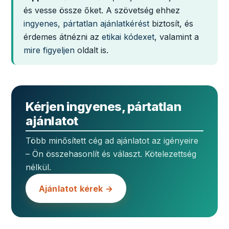
és vesse össze őket. A szövetség ehhez
ingyenes, pártatlan ajánlatkérést
biztosít, és
érdemes átnézni az
etikai kódexet
, valamint a
mire figyeljen
oldalt is.
Kérjen ingyenes, pártatlan
ajánlatot
Több minősített cég ad ajánlatot az igényeire
– Ön összehasonlít és választ. Kötelezettség
nélkül.
Ajánlatot kérek →