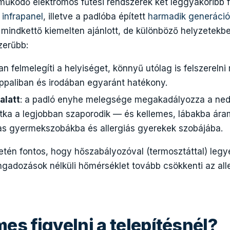
 működő elektromos fűtési rendszerek két leggyakoribb 
 infrapanel
, illetve a padlóba épített
harmadik generációs
 mindkettő kiemelten ajánlott, de különböző helyzetek
zerűbb:
an felmelegíti a helyiséget, könnyű utólag is felszereln
ppaliban és irodában egyaránt hatékony.
alatt
: a padló enyhe melegsége megakadályozza a ned
tka a legjobban szaporodik — és kellemes, lábakba ára
as gyermekszobákba és allergiás gyerekek szobájába.
tén fontos, hogy hőszabályozóval (termosztáttal) legye
ingadozások nélküli hőmérséklet tovább csökkenti az all
es figyelni a telepítésnél?