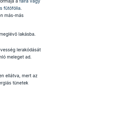
formája a
falra vagy
 fűtőfólia
.
ben más-más
i meglévő lakásba.
vesség lerakódását
mló meleget ad.
n ellátva, mert az
ergiás tünetek