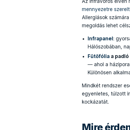
Az infravörös elven
mennyezetre szerelt
Allergiások számára
megoldás lehet céls
Infrapanel
: gyors
Hálószobában, na
Fűtőfólia
a padló 
— ahol a házipora
Különösen alkalm
Mindkét rendszer ese
egyenletes, túlzott 
kockázatát.
Mire érdem