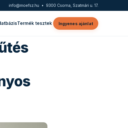
info@moefsz.hu
• 9300 Csorna, Szatmári u. 17.
datbázis
Termék tesztek
Ingyenes ajánlat
fűtés
nyos