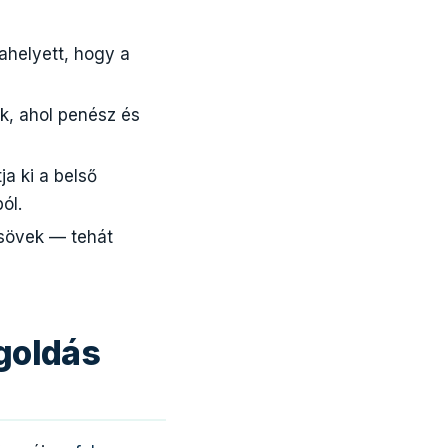
 ahelyett, hogy a
ok, ahol penész és
ja ki a belső
ól.
 csövek — tehát
egoldás