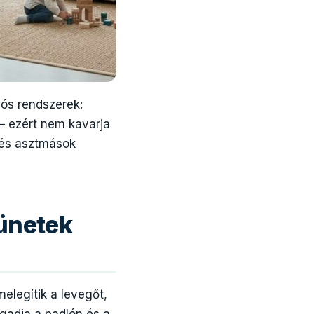
ós rendszerek:
— ezért nem kavarja
 és asztmások
tünetek
elegítik a levegőt,