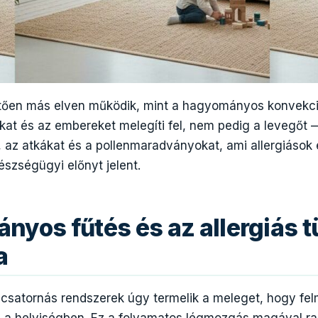
ően más elven működik, mint a hagyományos konvekci
kat és az embereket melegíti fel, nem pedig a levegőt 
, az atkákat és a pollenmaradványokat, ami allergiások
szségügyi előnyt jelent.
nyos fűtés és az allergiás 
a
gcsatornás rendszerek úgy termelik a meleget, hogy felm