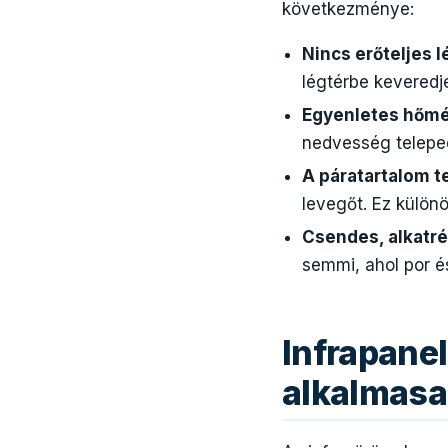
következménye:
Nincs erőteljes 
légtérbe keveredj
Egyenletes hőmé
nedvesség telepe
A páratartalom 
levegőt. Ez külön
Csendes, alkatr
semmi, ahol por 
Infrapane
alkalmas