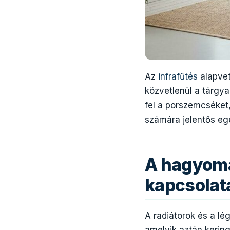
Az
infrafűtés
alapvet
közvetlenül a tárgya
fel a porszemcséket
számára jelentős egé
A hagyomá
kapcsolat
A radiátorok és a lé