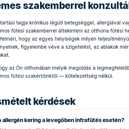
emes szakemberrel konzultá
rtási tagja krónikus légúti betegséggel, allergiával v
os fűtési szakemberrel áttekinteni az otthona fűtési h
ő felméri, hogy az egyes helyiségek milyen teljesítményű
nyelnek, figyelembe véve a szigetelést, az ablakok mér
kat.
hogy az Ön otthonában melyik megoldás a legmegfelelő
omos fűtési szakértőinktől
— kötelezettség nélkül.
smételt kérdések
allergén kering a levegőben infrafűtés esetén?