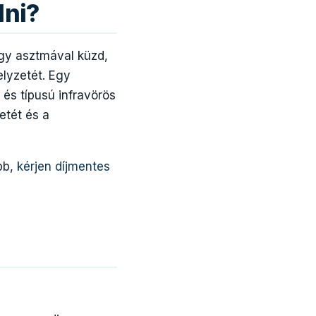
lni?
agy asztmával küzd,
elyzetét. Egy
 és típusú infravörös
etét és a
bb,
kérjen díjmentes