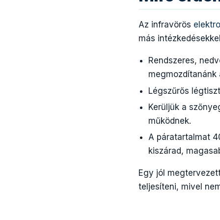
Az infravörös
elektr
más intézkedésekkel
Rendszeres, nedves
megmozdítanánk 
Légszűrős légtisz
Kerüljük a szőnye
működnek.
A páratartalmat 4
kiszárad, magasab
Egy jól megtervezett
teljesíteni, mivel n