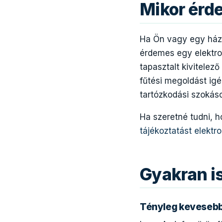
Mikor érd
Ha Ön vagy egy házta
érdemes egy elektrom
tapasztalt kivitelez
fűtési megoldást igé
tartózkodási szokáso
Ha szeretné tudni, 
tájékoztatást elektr
Gyakran i
Tényleg kevesebb 