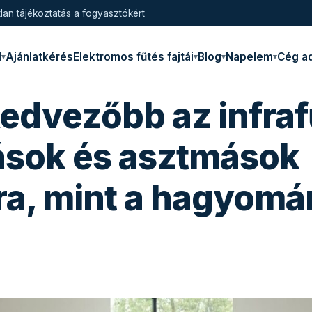
lan tájékoztatás a fogyasztókért
l
Ajánlatkérés
Elektromos fűtés fajtái
Blog
Napelem
Cég a
kedvezőbb az infra
iások és asztmások
a, mint a hagyomá