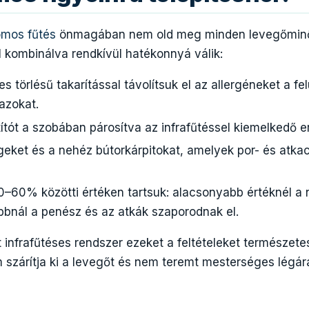
omos fűtés
önmagában nem old meg minden levegőminő
 kombinálva rendkívül hatékonnyá válik:
 törlésű takarítással távolítsuk el az allergéneket a felü
azokat.
títót a szobában párosítva az infrafűtéssel kiemelkedő
geket és a nehéz bútorkárpitokat, amelyek por- és atk
0–60% közötti értéken tartsuk: alacsonyabb értéknél a
bnál a penész és az atkák szaporodnak el.
 infrafűtéses rendszer ezeket a feltételeket természete
em szárítja ki a levegőt és nem teremt mesterséges légár