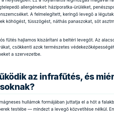
g a helyiségben. Ez a folyamatos légmozgás magával ra
telepedő allergéneket: háziporatka-ürüléket, penészspór
enszemcséket. A felmelegített, keringő levegő a légutak
ek köhögést, tüsszögést, náthás panaszokat, sőt aszt
s fűtés hajlamos kiszárítani a beltéri levegőt. Az alac
ártyákat, csökkenti azok természetes védekezőképesség
éneket a szervezetbe.
ködik az infrafűtés, és mié
iásoknak?
mágneses hullámok formájában juttatja el a hőt a falakb
erek testébe — mindezt a levegő közvetítése nélkül. E