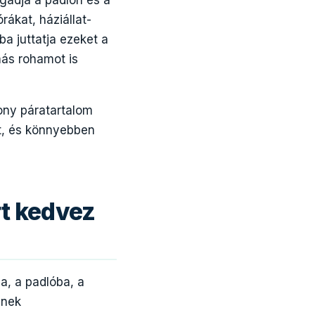
gadja a padlón és a
ákat, háziállat-
ba juttatja ezeket a
más rohamot is
sony páratartalom
ét, és könnyebben
rt kedvez
a, a padlóba, a
nnek