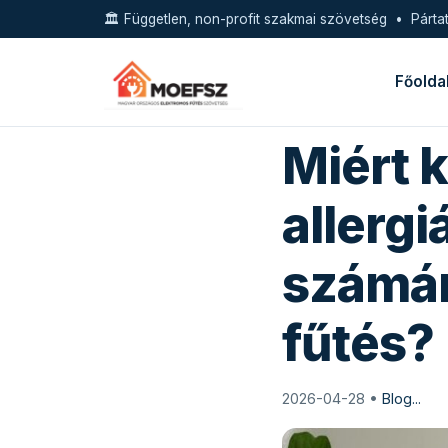
🏛️ Független, non-profit szakmai szövetség • Pártat
Főolda
Miért 
allerg
számár
fűtés?
2026-04-28 •
Blog...