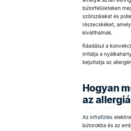
amelyik aztán kerin
bútorfelületeken meg
szőrszálakat és poll
részecskéket, amely
kiválthatnak.
Ráadásul a konvekció
irritálja a nyálkah
bejuttatja az allerg
Hogyan mű
az allerg
Az
infrafűtés
elektro
bútorokba és az emb