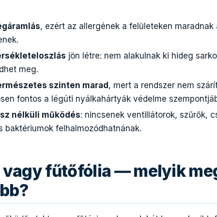
légáramlás
, ezért az allergének a felületeken maradnak
enek.
rsékleteloszlás
jön létre: nem alakulnak ki hideg sark
dhet meg.
természetes szinten marad
, mert a rendszer nem szárít
ösen fontos a légúti nyálkahártyák védelme szempontjáb
ész nélküli működés
: nincsenek ventillátorok, szűrők,
és baktériumok felhalmozódhatnának.
l vagy fűtőfólia — melyik m
abb?