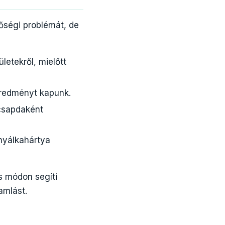
ségi problémát, de
letekről, mielőtt
 eredményt kapunk.
acsapdaként
 nyálkahártya
s módon segíti
amlást.