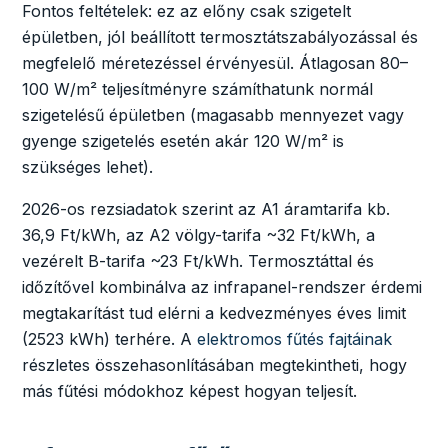
Fontos feltételek: ez az előny csak szigetelt
épületben, jól beállított termosztátszabályozással és
megfelelő méretezéssel érvényesül. Átlagosan 80–
100 W/m² teljesítményre számíthatunk normál
szigetelésű épületben (magasabb mennyezet vagy
gyenge szigetelés esetén akár 120 W/m² is
szükséges lehet).
2026-os rezsiadatok szerint az A1 áramtarifa kb.
36,9 Ft/kWh, az A2 völgy-tarifa ~32 Ft/kWh, a
vezérelt B-tarifa ~23 Ft/kWh. Termosztáttal és
időzítővel kombinálva az infrapanel-rendszer érdemi
megtakarítást tud elérni a kedvezményes éves limit
(2523 kWh) terhére. A
elektromos fűtés fajtáinak
részletes összehasonlításában megtekintheti, hogy
más fűtési módokhoz képest hogyan teljesít.