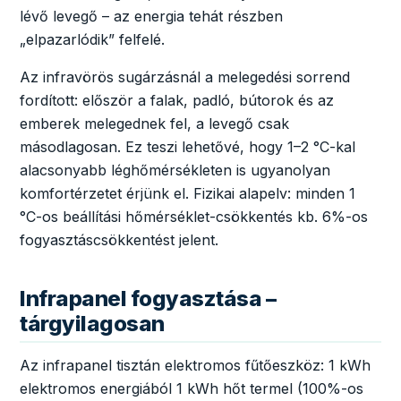
lévő levegő – az energia tehát részben
„elpazarlódik” felfelé.
Az infravörös sugárzásnál a melegedési sorrend
fordított: először a falak, padló, bútorok és az
emberek melegednek fel, a levegő csak
másodlagosan. Ez teszi lehetővé, hogy 1–2 °C-kal
alacsonyabb léghőmérsékleten is ugyanolyan
komfortérzetet érjünk el. Fizikai alapelv: minden 1
°C-os beállítási hőmérséklet-csökkentés kb. 6%-os
fogyasztáscsökkentést jelent.
Infrapanel fogyasztása –
tárgyilagosan
Az infrapanel tisztán elektromos fűtőeszköz: 1 kWh
elektromos energiából 1 kWh hőt termel (100%-os