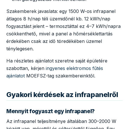
Szakemberek javaslata: egy 1500 W-os infrapanel
átlagos 8 h/nap téli üzemidőnél kb. 12 kWh/nap
fogyasztást jelent – termosztáttal ez 4–7 kWh/napra
csökkenthető, mivel a panel a hőmérséklettartás
érdekében csak az idő töredékében üzemel
ténylegesen.
Ha részletes ajánlatot szeretne saját épületére
szabottan, kérjen
ingyenes elektromos fűtés
ajánlatot
MOEFSZ-tag szakembereinktől.
Gyakori kérdések az infrapanelről
Mennyit fogyaszt egy infrapanel?
Az infrapanel teljesítménye általában 300–2000 W
között van, mérettől és célterülettől függően. Egy