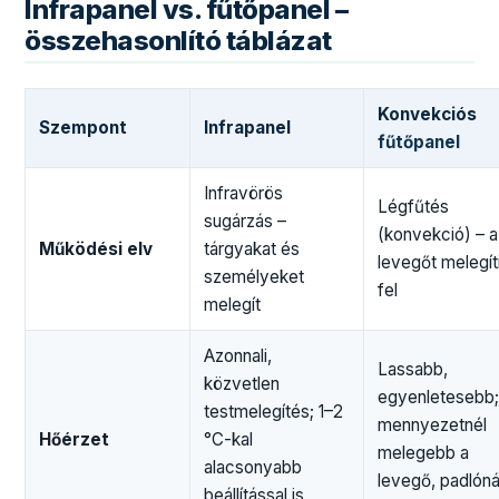
Infrapanel vs. fűtőpanel –
összehasonlító táblázat
Konvekciós
Szempont
Infrapanel
fűtőpanel
Infravörös
Légfűtés
sugárzás –
(konvekció) – a
Működési elv
tárgyakat és
levegőt melegít
személyeket
fel
melegít
Azonnali,
Lassabb,
közvetlen
egyenletesebb
testmelegítés; 1–2
mennyezetnél
Hőérzet
°C-kal
melegebb a
alacsonyabb
levegő, padlóná
beállítással is