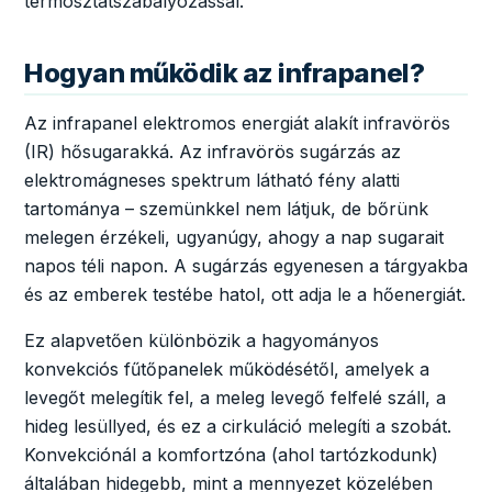
termosztátszabályozással.
Hogyan működik az infrapanel?
Az infrapanel elektromos energiát alakít infravörös
(IR) hősugarakká. Az infravörös sugárzás az
elektromágneses spektrum látható fény alatti
tartománya – szemünkkel nem látjuk, de bőrünk
melegen érzékeli, ugyanúgy, ahogy a nap sugarait
napos téli napon. A sugárzás egyenesen a tárgyakba
és az emberek testébe hatol, ott adja le a hőenergiát.
Ez alapvetően különbözik a hagyományos
konvekciós fűtőpanelek működésétől, amelyek a
levegőt melegítik fel, a meleg levegő felfelé száll, a
hideg lesüllyed, és ez a cirkuláció melegíti a szobát.
Konvekciónál a komfortzóna (ahol tartózkodunk)
általában hidegebb, mint a mennyezet közelében