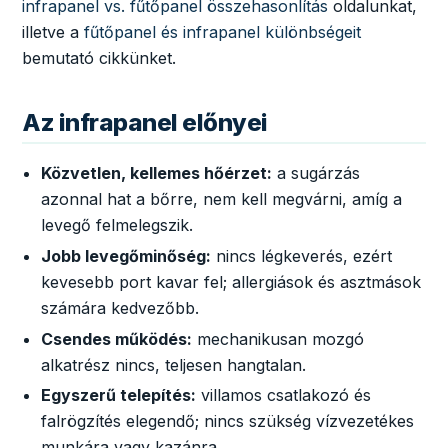
infrapanel vs. fűtőpanel összehasonlítás
oldalunkat,
illetve a
fűtőpanel és infrapanel különbségeit
bemutató cikkünket.
Az infrapanel előnyei
Közvetlen, kellemes hőérzet:
a sugárzás
azonnal hat a bőrre, nem kell megvárni, amíg a
levegő felmelegszik.
Jobb levegőminőség:
nincs légkeverés, ezért
kevesebb port kavar fel; allergiások és asztmások
számára kedvezőbb.
Csendes működés:
mechanikusan mozgó
alkatrész nincs, teljesen hangtalan.
Egyszerű telepítés:
villamos csatlakozó és
falrögzítés elegendő; nincs szükség vízvezetékes
munkára vagy kazánra.