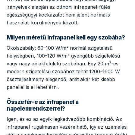
irányelvek alapján az otthoni infrapanel-fűtés
egészségügyi kockázatot nem jelent normális
használati körülmények között.
Milyen méretű infrapanel kell egy szobába?
Ökölszabály: 60–100 W/m² normál szigetelésű
helyiségben, 100–120 W/m² gyengébb szigetelésű
vagy nagy ablakfelületű szobában. Egy 20 m²-es,
modern szigetelésű szobához tehát 1200–1600 W
összteljesítmény elegendő, amit akár két kisebb
panellel is el lehet érni.
Összefér-e az infrapanel a
napelemrendszerrel?
Igen, és ez az egyik legkedvezőbb kombináció. Az
infrapanel rugalmasan vezérelhető, így az üzemelési
időt a napelemes termelési csúcsidőre (nappali órák)