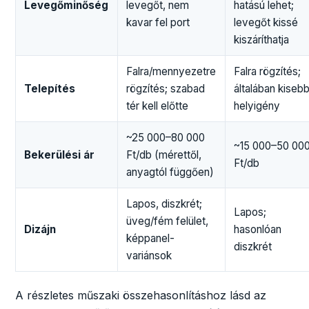
Levegőminőség
levegőt, nem
hatású lehet;
kavar fel port
levegőt kissé
kiszáríthatja
Falra/mennyezetre
Falra rögzítés;
Telepítés
rögzítés; szabad
általában kiseb
tér kell előtte
helyigény
~25 000–80 000
~15 000–50 00
Bekerülési ár
Ft/db (mérettől,
Ft/db
anyagtól függően)
Lapos, diszkrét;
Lapos;
üveg/fém felület,
Dizájn
hasonlóan
képpanel-
diszkrét
variánsok
A részletes műszaki összehasonlításhoz lásd az