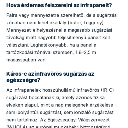
Hova érdemes felszerelni az infrapanelt?
Falra vagy mennyezetre szerelhető, de a sugárzási
zónában nem lehet akadály (bútor, függöny).
Mennyezeti elhelyezésnél a magasabb sugárzási
távolság miatt nagyobb teljesítményű panelt kell
választani. Leghatékonyabb, ha a panel a
tartózkodási zónával szemben, 1,8–2,5 m
magasságban van.
Káros-e az infravörös sugárzás az
egészségre?
Az infrapanelek hosszúhullámú infravörös (IR-C)
sugárzást bocsátanak ki, amely azonos fizikai
elveken alapul, mint a nap melegének érzékelése –
sem ibolyántúli sugárzást, sem ionizáló sugárzást
nem tartalmaz. Az Egészségügyi Világszervezet
(WHO) és az európai munkahelyi biztonságügyi