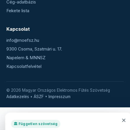
Cég-adatbázis
Fekete lista
Kapcsolat
info@moefsz.hu
9300 Csorna, Szatmári u. 17.
Napelem & MNNSZ
Kapcsolatfelvétel
© 2026 Magyar Országos Elektromos Fűtés Szövetség
Adatkezelés
•
ÁSZF
•
Impresszum
×
🏛️ Független szövetség