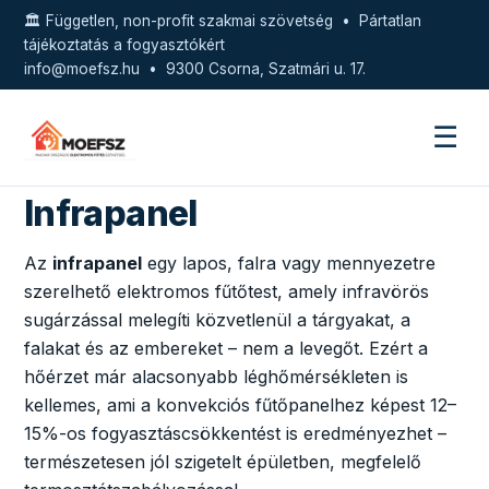
🏛️ Független, non-profit szakmai szövetség • Pártatlan
tájékoztatás a fogyasztókért
info@moefsz.hu
• 9300 Csorna, Szatmári u. 17.
☰
Infrapanel
Az
infrapanel
egy lapos, falra vagy mennyezetre
szerelhető elektromos fűtőtest, amely infravörös
sugárzással melegíti közvetlenül a tárgyakat, a
falakat és az embereket – nem a levegőt. Ezért a
hőérzet már alacsonyabb léghőmérsékleten is
kellemes, ami a konvekciós fűtőpanelhez képest 12–
15%-os fogyasztáscsökkentést is eredményezhet –
természetesen jól szigetelt épületben, megfelelő