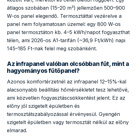
átlagos szobában (15–20 m²) jellemzően 500–900
W-os panel elegendő. Termosztáttal vezérelve a
panel nem folyamatosan üzemel: egy 800 W-os
panel termosztáton kb. 4–5 kWh/napot fogyaszthat
télen, ami 2026-os A1-tarifán (~36,9 Ft/kWh) napi
145–185 Ft-nak felel meg szobánként.
Az infrapanel valóban olcsóbban fűt, mint a
hagyományos fűtőpanel?
Azonos komfortérzetnél az infrapanel 12–15%-kal
alacsonyabb beállítási hőmérsékletet tesz lehetővé,
ami közvetlen fogyasztáscsökkentést jelent. Ez az
előny jól szigetelt épületben és
termosztátszabályozással érvényesül. Gyengén
szigetelt épületben vagy termosztát nélkül az előny
elmarad.