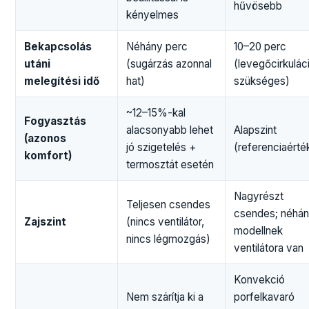
hűvösebb
kényelmes
Bekapcsolás
Néhány perc
10–20 perc
utáni
(sugárzás azonnal
(levegőcirkulác
melegítési idő
hat)
szükséges)
~12–15%-kal
Fogyasztás
alacsonyabb lehet
Alapszint
(azonos
jó szigetelés +
(referenciaérté
komfort)
termosztát esetén
Nagyrészt
Teljesen csendes
csendes; néhá
Zajszint
(nincs ventilátor,
modellnek
nincs légmozgás)
ventilátora van
Konvekció
Nem szárítja ki a
porfelkavaró