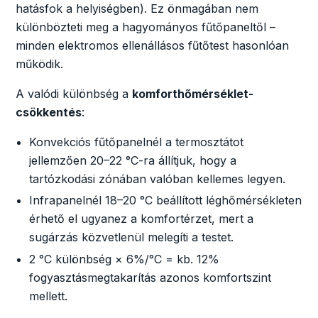
hatásfok a helyiségben). Ez önmagában nem
különbözteti meg a hagyományos fűtőpaneltől –
minden elektromos ellenállásos fűtőtest hasonlóan
működik.
A valódi különbség a
komforthőmérséklet-
csökkentés
:
Konvekciós fűtőpanelnél a termosztátot
jellemzően 20–22 °C-ra állítjuk, hogy a
tartózkodási zónában valóban kellemes legyen.
Infrapanelnél 18–20 °C beállított léghőmérsékleten
érhető el ugyanez a komfortérzet, mert a
sugárzás közvetlenül melegíti a testet.
2 °C különbség × 6%/°C = kb. 12%
fogyasztásmegtakarítás azonos komfortszint
mellett.