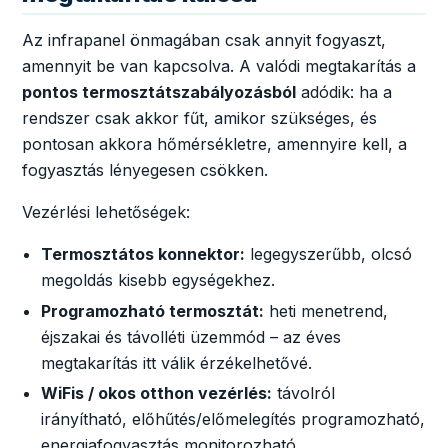
Az infrapanel önmagában csak annyit fogyaszt,
amennyit be van kapcsolva. A valódi megtakarítás a
pontos termosztátszabályozásból
adódik: ha a
rendszer csak akkor fűt, amikor szükséges, és
pontosan akkora hőmérsékletre, amennyire kell, a
fogyasztás lényegesen csökken.
Vezérlési lehetőségek:
Termosztátos konnektor:
legegyszerűbb, olcsó
megoldás kisebb egységekhez.
Programozható termosztát:
heti menetrend,
éjszakai és távolléti üzemmód – az éves
megtakarítás itt válik érzékelhetővé.
WiFis / okos otthon vezérlés:
távolról
irányítható, előhűtés/előmelegítés programozható,
energiafogyasztás monitorozható.