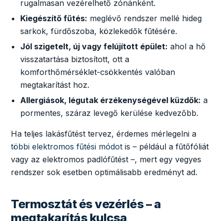
rugalmasan vezérelhető zónánként.
Kiegészítő fűtés:
meglévő rendszer mellé hideg
sarkok, fürdőszoba, közlekedők fűtésére.
Jól szigetelt, új vagy felújított épület:
ahol a hő
visszatartása biztosított, ott a
komforthőmérséklet-csökkentés valóban
megtakarítást hoz.
Allergiások, légutak érzékenységével küzdők:
a
pormentes, száraz levegő kerülése kedvezőbb.
Ha teljes lakásfűtést tervez, érdemes mérlegelni a
többi elektromos fűtési módot
is – például a fűtőfóliát
vagy az elektromos padlófűtést –, mert egy vegyes
rendszer sok esetben optimálisabb eredményt ad.
Termosztát és vezérlés – a
megtakarítás kulcsa