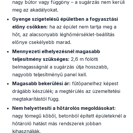
nagy bútor vagy függöny – a sugárzás nem kerüli
meg az akadályokat.
Gyenge szigetelésű épületben a fogyasztási
előny csökken:
ha az épület nem tartja meg a
hőt, az alacsonyabb léghőmérséklet-beállítás
előnye csekélyebb marad.
Mennyezeti elhelyezésnél magasabb
teljesítmény szükséges:
2,6 m fölötti
belmagasságnál a sugárzás útja hosszabb,
nagyobb teljesítményű panel kell.
Magasabb bekerülési ár:
fűtőpanelhez képest
drágább készülék; a megtérülés az üzemeltetési
megtakarítástól függ.
Nem helyettesíti a hőtárolós megoldásokat:
nagy tömegű kőből, betonból épített épületeknél a
hőtároló hatást más rendszerek jobban
kihasználják.