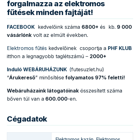
forgalmazza az elektromos
fűtések minden fajtáját!
FACEBOOK
kedvelőink száma
6800+
és kb.
9 000
vásárlónk
volt az elmúlt években.
Elektromos fűtés
kedvelőinek csoportja a
PHF KLUB
itthon a legnagyobb taglétszámú –
2000+
Induló WEBÁRUHÁZUNK
(
futesuzlet.hu)
“
Árukereső
” minősítése
folyamatos 97% feletti!
Webáruházaink látogatóinak
összesített száma
bőven túl van a
600.000
-en.
Cégadatok
Elektromos kazán
,
Elektromos