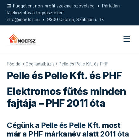
🏛️ Független, non-profit szakmai szövetség • Pártatlan
tájékoztatás a fogyasztókért
info@moefsz.hu
• 9300 Csorna, Szatmári u. 17.
☰
Főoldal
›
Cég-adatbázis
› Pelle és Pelle Kft. és PHF
Pelle és Pelle Kft. és PHF
Elektromos fűtés minden
fajtája – PHF 2011 óta
Cégünk
a
Pelle és Pelle Kft.
most
már a
PHF
márkanév alatt
2011 óta