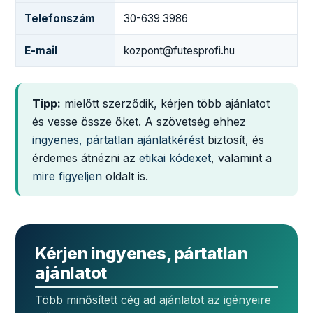
Telefonszám
30-639 3986
E-mail
kozpont@futesprofi.hu
Tipp:
mielőtt szerződik, kérjen több ajánlatot
és vesse össze őket. A szövetség ehhez
ingyenes, pártatlan ajánlatkérést
biztosít, és
érdemes átnézni az
etikai kódexet
, valamint a
mire figyeljen
oldalt is.
Kérjen ingyenes, pártatlan
ajánlatot
Több minősített cég ad ajánlatot az igényeire