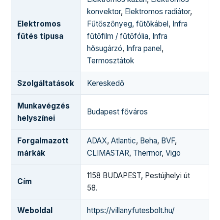
konvektor
,
Elektromos radiátor
,
Elektromos
Fűtőszőnyeg, fűtőkábel
,
Infra
fűtés típusa
fűtőfilm / fűtőfólia
,
Infra
hősugárzó
,
Infra panel
,
Termosztátok
Szolgáltatások
Kereskedő
Munkavégzés
Budapest főváros
helyszínei
Forgalmazott
ADAX
,
Atlantic
,
Beha
,
BVF
,
márkák
CLIMASTAR
,
Thermor
,
Vigo
1158 BUDAPEST, Pestújhelyi út
Cím
58.
Weboldal
https://villanyfutesbolt.hu/