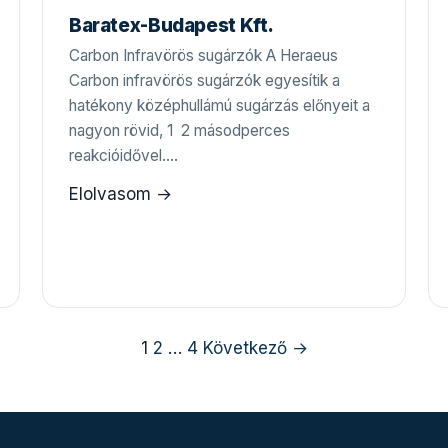
Baratex-Budapest Kft.
Carbon Infravörös sugárzók A Heraeus
Carbon infravörös sugárzók egyesítik a
hatékony középhullámú sugárzás előnyeit a
nagyon rövid, 1  2 másodperces
reakcióidővel.…
Elolvasom →
1
2
…
4
Következő →