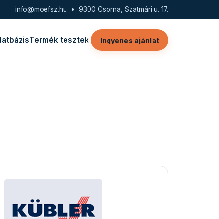
info@moefsz.hu
• 9300 Csorna, Szatmári u. 17.
datbázis
Termék tesztek
Ingyenes ajánlat