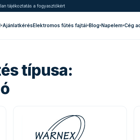
lan tájékoztatás a fogyasztókért
l
Ajánlatkérés
Elektromos fűtés fajtái
Blog
Napelem
Cég a
és típusa:
zó