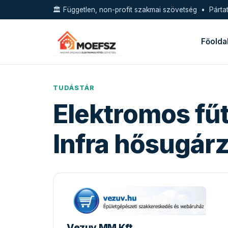
🏛️ Független, non-profit szakmai szövetség • Pártat
Főolda
TUDÁSTÁR
Elektromos fűt
Infra hősugár
Vezuv MM Kft