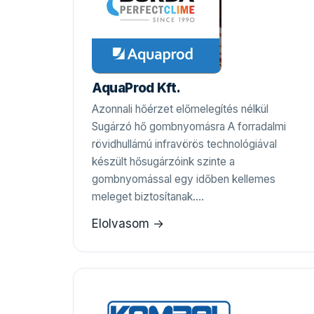
AquaProd Kft.
Azonnali hőérzet előmelegítés nélkül
Sugárzó hő gombnyomásra A forradalmi
rövidhullámú infravörös technológiával
készült hősugárzóink szinte a
gombnyomással egy időben kellemes
meleget biztosítanak.…
Elolvasom →