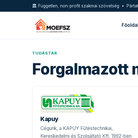
🏛️ Független, non-profit szakmai szövetség • Pártat
Főolda
TUDÁSTÁR
Forgalmazott 
Kapuy
Cégünk, a KAPUY Fűtéstechnikai,
Kereskedelmi és Szolgáltató Kft. 1992-ben