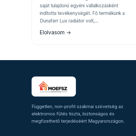
saját tulajdonú egyéni vállalkozásként
indította tevékenységét. Fő termékünk a
Dunaferr Lux radiátor volt,…
Elolvasom →
Független, non-profit szakmai szövetség az
elektromos fűtés tiszta, biztonságos és
megfizethető terjedéséért Magyarországon.