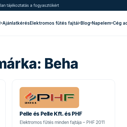
lan tájékoztatás a fogyasztókért
l
Ajánlatkérés
Elektromos fűtés fajtái
Blog
Napelem
Cég a
márka:
Beha
Pelle és Pelle Kft. és PHF
Elektromos fűtés minden fajtája – PHF 2011