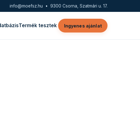
info@moefsz.hu
• 9300 Csorna, Szatmári u. 17.
datbázis
Termék tesztek
Ingyenes ajánlat