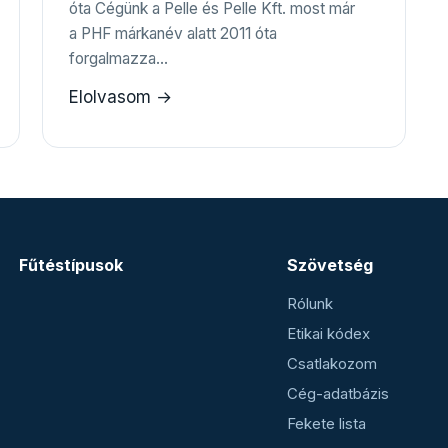
óta Cégünk a Pelle és Pelle Kft. most már
a PHF márkanév alatt 2011 óta
forgalmazza…
Elolvasom →
Fűtéstípusok
Szövetség
Rólunk
Etikai kódex
Csatlakozom
Cég-adatbázis
Fekete lista