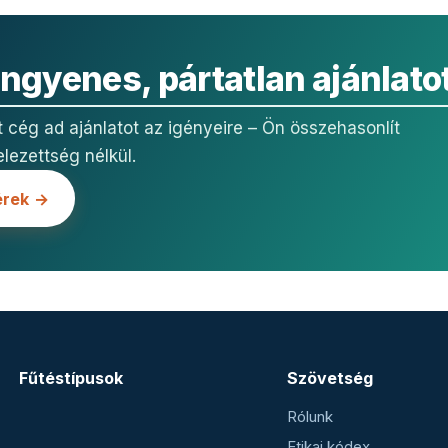
ingyenes, pártatlan ajánlato
t cég ad ajánlatot az igényeire – Ön összehasonlít
elezettség nélkül.
érek →
Fűtéstípusok
Szövetség
Rólunk
Etikai kódex