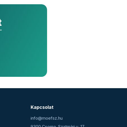
t
Kapcsolat
info@moefsz.hu
9300 Csorna, Szatmári u. 17.