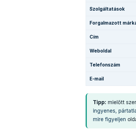
Szolgáltatások
Forgalmazott márk
Cím
Weboldal
Telefonszám
E-mail
Tipp:
mielőtt sze
ingyenes, pártatl
mire figyeljen
olda