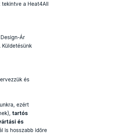
 tekintve a Heat4All
 Design-Ár
. Küldetésünk
tervezzük és
nkra, ezért
mek),
tartós
ártási és
l is hosszabb időre