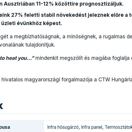
 Ausztriában 11-12% közöttire prognosztizáljuk.
nk 27% feletti stabil növekedést jeleznek előre a t
) üzleti évünkhöz képest.
gét a megbízhatóságnak, a minőségnek, a rugalmas de
vonalának tulajdonítjuk.
 to heat you…”
mindenkit megszólít és magába foglalja 
 hivatalos magyarországi forgalmazója a CTW Hungária
k
ípusa
Infra hősugárzó
,
Infra panel
,
Termosztáto