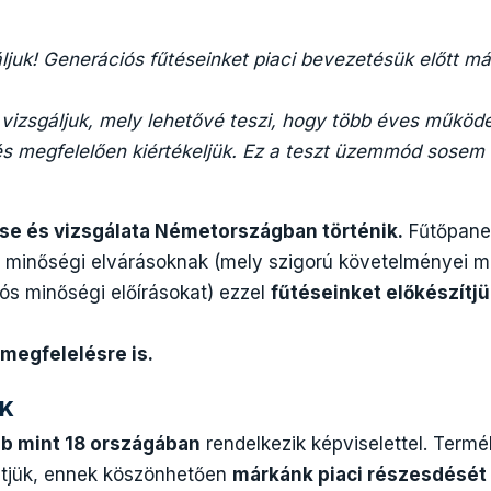
ljuk! Generációs fűtéseinket piaci bevezetésük előtt m
vizsgáljuk, mely lehetővé teszi, hogy több éves működé
s megfelelően kiértékeljük. Ez a teszt üzemmód sosem 
se és vizsgálata Németországban történik.
Fűtőpanel
minőségi elvárásoknak (mely szigorú követelményei m
ós minőségi előírásokat) ezzel
fűtéseinket előkészítj
 megfelelésre is.
EK
b mint 18 országában
rendelkezik képviselettel. Termé
ztjük, ennek köszönhetően
márkánk piaci részesdését 