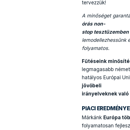
tervezzük!
A minőséget garantá
órás non-
stop tesztüzemben
lemodellezhessünk é
folyamatos.
Fűtéseink minősíté
legmagasabb német 
hatályos Európai Uni
jövőbeli
irányelveknek való
PIACI EREDMÉNY
Márkánk
Európa töb
folyamatosan fejles