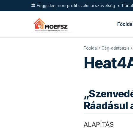
🏛️ Független, non-profit szakmai szövetség • Pártat
Főolda
Főoldal
›
Cég-adatbázis
›
Heat4A
„Szenvedé
Ráadásul a
ALAPÍTÁS