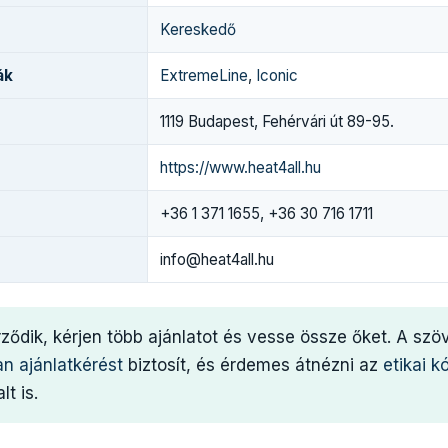
Kereskedő
ák
ExtremeLine
,
Iconic
1119 Budapest, Fehérvári út 89-95.
https://www.heat4all.hu
+36 1 371 1655, +36 30 716 1711
info@heat4all.hu
rződik, kérjen több ajánlatot és vesse össze őket. A sz
an ajánlatkérést
biztosít, és érdemes átnézni az
etikai k
lt is.