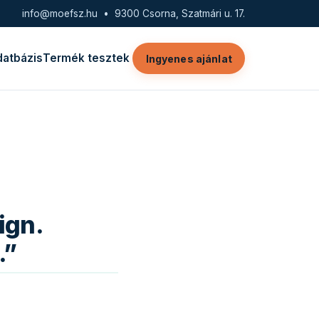
info@moefsz.hu
• 9300 Csorna, Szatmári u. 17.
datbázis
Termék tesztek
Ingyenes ajánlat
ign.
.”