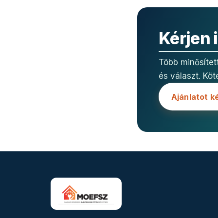
Kérjen 
Több minősítet
és választ. Köt
Ajánlatot k