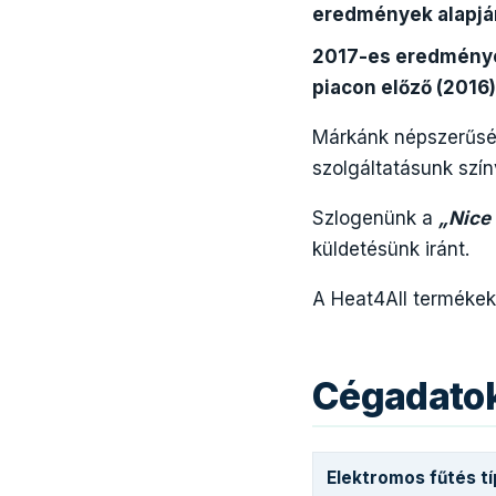
eredmények alapján
2017-es eredményei
piacon előző (2016
Márkánk népszerűsé
szolgáltatásunk szín
Szlogenünk a
„Nice
küldetésünk iránt.
A Heat4All termékek
Cégadato
Elektromos fűtés t