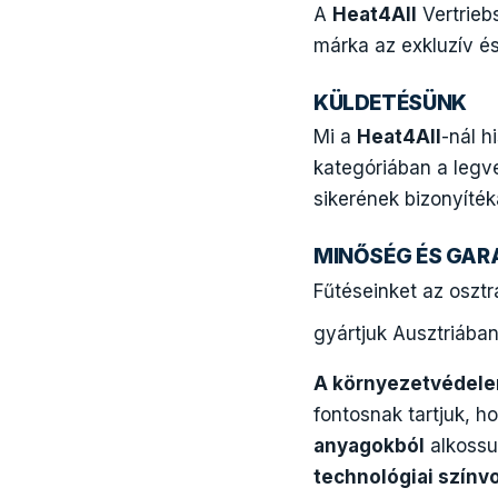
A
Heat4All
Vertrieb
márka az exkluzív é
KÜLDETÉSÜNK
Mi a
Heat4All
-nál 
kategóriában a legv
sikerének bizonyíté
MINŐSÉG ÉS GAR
Fűtéseinket az oszt
gyártjuk Ausztriában
A környezetvédele
fontosnak tartjuk, h
anyagokból
alkossu
technológiai színv