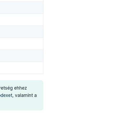
övetség ehhez
ódexet
, valamint a