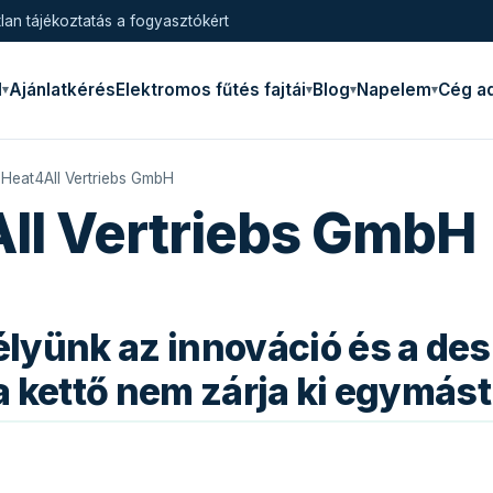
lan tájékoztatás a fogyasztókért
l
Ajánlatkérés
Elektromos fűtés fajtái
Blog
Napelem
Cég a
 Heat4All Vertriebs GmbH
ll Vertriebs GmbH
lyünk az innováció és a des
 kettő nem zárja ki egymást