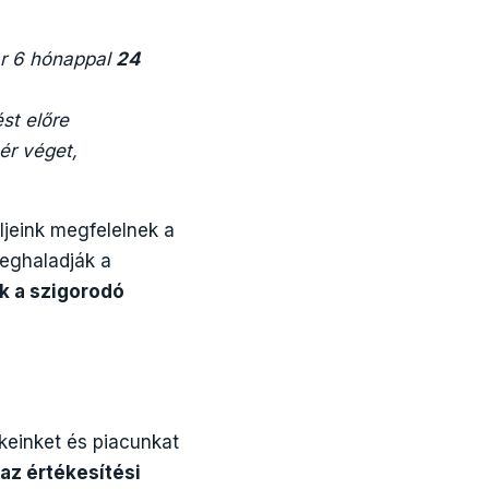
ár 6 hónappal
24
st előre
ér véget,
jeink megfelelnek a
eghaladják a
ük a szigorodó
keinket és piacunkat
az értékesítési