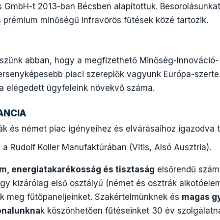
s GmbH-t 2013-ban Bécsben alapítottuk. Besorolásunkat
s prémium minőségű infravörös fűtések közé tartozik.
hiszünk abban, hogy a megfizethető Minőség-Innováció-
ersenyképesebb piaci szereplők vagyunk Európa-szerte
ka elégedett ügyfeleink növekvő száma.
ANCIA
rák és német piac igényeihez és elvárásaihoz igazodva 
 a Rudolf Koller Manufaktúrában (Vitis, Alsó Ausztria).
m, energiatakarékosság és tisztaság
elsőrendű számu
ogy kizárólag első osztályú (német és osztrák alkotóele
k meg fűtőpaneljeinket. Szakértelmünknek és
magas gy
onalunkna
k köszönhetően fűtéseinket 30 év szolgálatná