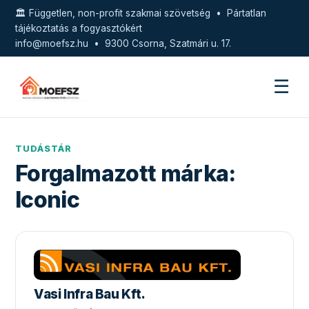
🏛️ Független, non-profit szakmai szövetség • Pártatlan
tájékoztatás a fogyasztókért
info@moefsz.hu
• 9300 Csorna, Szatmári u. 17.
☰
TUDÁSTÁR
Forgalmazott márka:
Iconic
Vasi Infra Bau Kft.