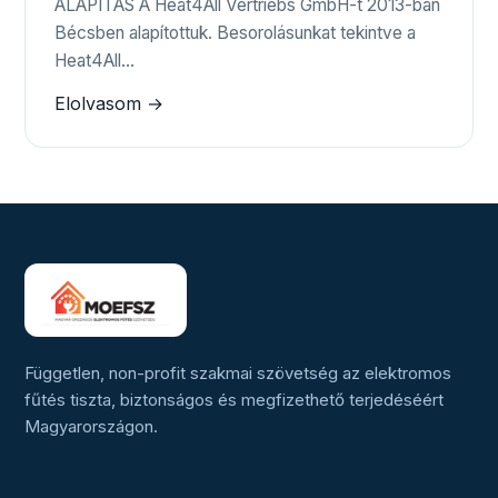
ALAPÍTÁS A Heat4All Vertriebs GmbH-t 2013-ban
Bécsben alapítottuk. Besorolásunkat tekintve a
Heat4All…
Elolvasom →
Független, non-profit szakmai szövetség az elektromos
fűtés tiszta, biztonságos és megfizethető terjedéséért
Magyarországon.