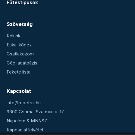
Fűtéstípusok
Szövetség
Rólunk
Etikai kódex
Csatlakozom
Cég-adatbázis
Fekete lista
Kapcsolat
info@moefsz.hu
9300 Csorna, Szatmári u. 17.
Napelem & MNNSZ
Kapcsolatfelvétel