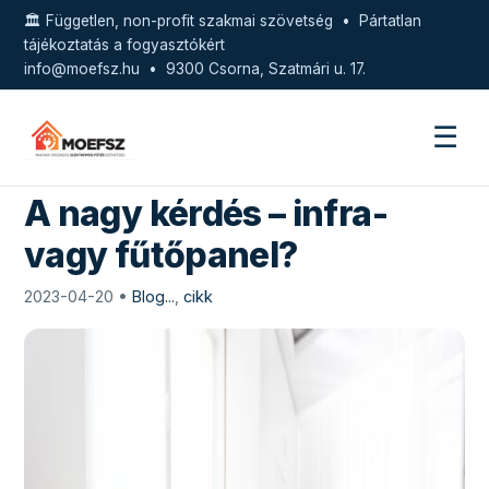
🏛️ Független, non-profit szakmai szövetség • Pártatlan
tájékoztatás a fogyasztókért
info@moefsz.hu
• 9300 Csorna, Szatmári u. 17.
☰
A nagy kérdés – infra-
vagy fűtőpanel?
2023-04-20 •
Blog...
,
cikk