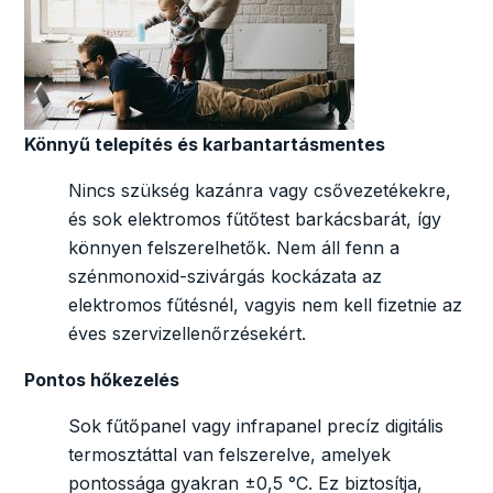
Könnyű telepítés és karbantartásmentes
Nincs szükség kazánra vagy csővezetékekre,
és sok elektromos fűtőtest barkácsbarát, így
könnyen felszerelhetők. Nem áll fenn a
szénmonoxid-szivárgás kockázata az
elektromos fűtésnél, vagyis nem kell fizetnie az
éves szervizellenőrzésekért.
Pontos hőkezelés
Sok fűtőpanel vagy infrapanel precíz digitális
termosztáttal van felszerelve, amelyek
pontossága gyakran ±0,5 °C. Ez biztosítja,