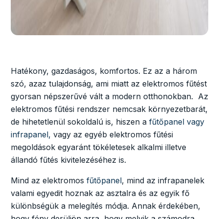
Hatékony, gazdaságos, komfortos. Ez az a három
szó, azaz tulajdonság, ami miatt az elektromos fűtést
gyorsan népszerűvé vált a modern otthonokban. Az
elektromos fűtési rendszer nemcsak környezetbarát,
de hihetetlenül sokoldalú is, hiszen a
fűtőpanel vagy
infrapanel,
vagy az egyéb elektromos fűtési
megoldások egyaránt tökéletesek alkalmi illetve
állandó fűtés kivitelezéséhez is.
Mind az elektromos
fűtőpanel
, mind az infrapanelek
valami egyedit hoznak az asztalra és az egyik fő
különbségük a melegítés módja. Annak érdekében,
hogy fény derüljön arra, hogy melyik a számodra