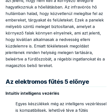
azt jelenti, hogy nem kell a környező levegőre
hagyatkozniuk a hőellátásban. Az infravörös hő
hullámban halad, hogy közvetlenül melegítse fel az
embereket, tárgyakat és felületeket. Ezek a panelek
mélyebb szintű meleget biztosítanak, amelyet a
környező falak könnyen elnyelnek, ami azt jelenti,
hogy kiválóan alkalmasak a nedvesség elleni
küzdelemre is. Emiatt tökéletesek megoldást
jelentenek minden helyiség melegen tartására,
beleértve a fürdőszobát, a régebbi ingatlanokat és a
magasztos belső tereket.
Az elektromos fűtés 5 előnye
Intuitív intelligens vezérlés
Egyes készülékek még az intelligens vezérléssel
is kompatibilisek, lehetővé téve a fűtés