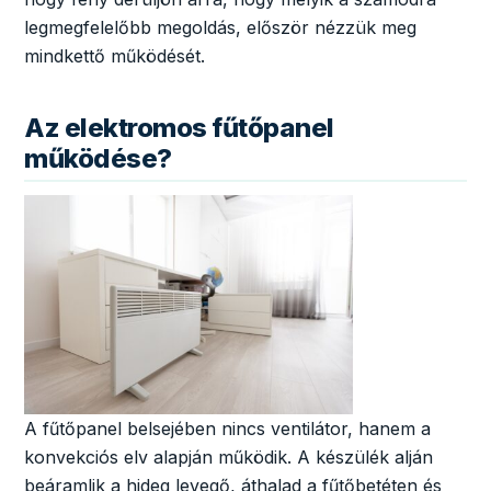
legmegfelelőbb megoldás, először nézzük meg
mindkettő működését.
Az elektromos fűtőpanel
működése?
A fűtőpanel belsejében nincs ventilátor, hanem a
konvekciós elv alapján működik. A készülék alján
beáramlik a hideg levegő, áthalad a fűtőbetéten és