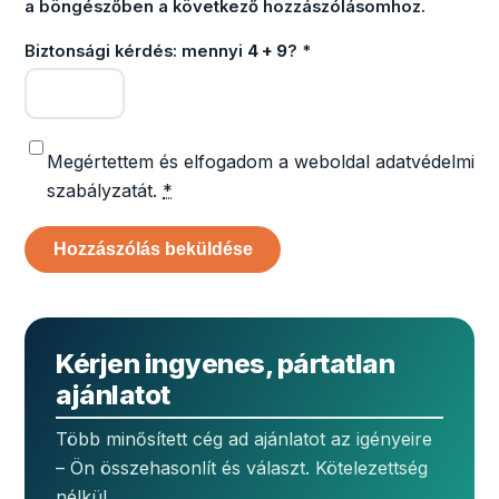
a böngészőben a következő hozzászólásomhoz.
Biztonsági kérdés: mennyi
4 + 9
?
*
Megértettem és elfogadom a weboldal adatvédelmi
szabályzatát.
*
Kérjen ingyenes, pártatlan
ajánlatot
Több minősített cég ad ajánlatot az igényeire
– Ön összehasonlít és választ. Kötelezettség
nélkül.