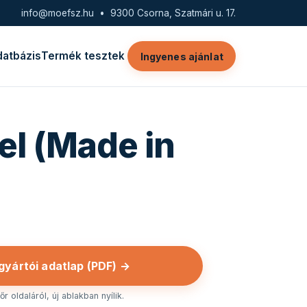
info@moefsz.hu
• 9300 Csorna, Szatmári u. 17.
datbázis
Termék tesztek
Ingyenes ajánlat
el (Made in
 gyártói adatlap (PDF) →
r oldaláról, új ablakban nyílik.