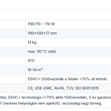
PB0710 – 710 W
1192×592×17 mm
14 kg
max. 110 °C (elő)
IP21
10–14 m²
ESHC+ (fűtővezeték a felület >70%-át lefedi)
CE, VDE-EMC, RoHS, TÜV, ISO 9001:2015
s, ESHC+ technológia (>70% aktív fűtővezeték), 5 év garancia, 
1 (nedves helyiségbe nem ajánlott), viszonylag nagy tömeg.