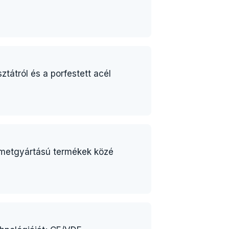
tátról és a porfestett acél
németgyártású termékek közé