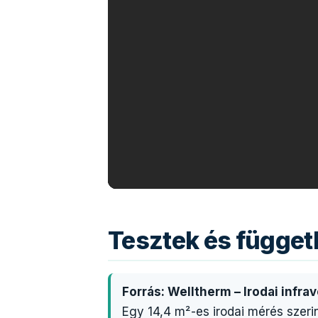
Tesztek és függe
Forrás: Welltherm – Irodai infravö
Egy 14,4 m²-es irodai mérés szeri