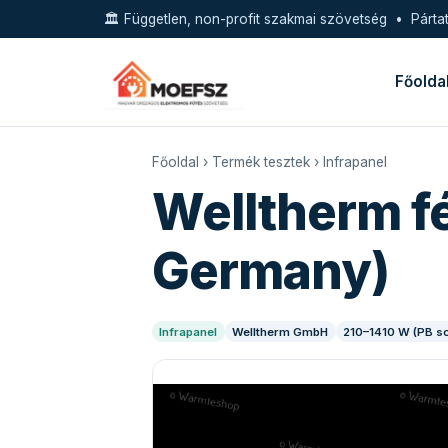
🏛️ Független, non-profit szakmai szövetség • Pártat
Főolda
Főoldal
›
Termék tesztek
›
Infrapanel
Welltherm f
Germany)
Infrapanel
Welltherm GmbH
210–1410 W (PB s