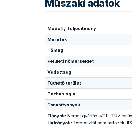
Műszaki adatok
Modell / Teljesítmény
Méretek
Tömeg
Felületi hőmérséklet
Védettség
Fűthető terület
Technológia
Tanúsítványok
Előnyök:
Német gyártás, VDE+TÜV tanúsítá
Hátrányok:
Termosztát nem tartozék, IP2