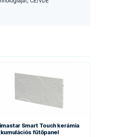
chnológiáját; CE/VDE
imastar Smart Touch kerámia
kumulációs fűtőpanel