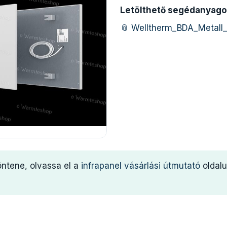
Letölthető segédanyago
📎 Welltherm_BDA_Metall_
öntene, olvassa el a
infrapanel vásárlási útmutató
oldalu