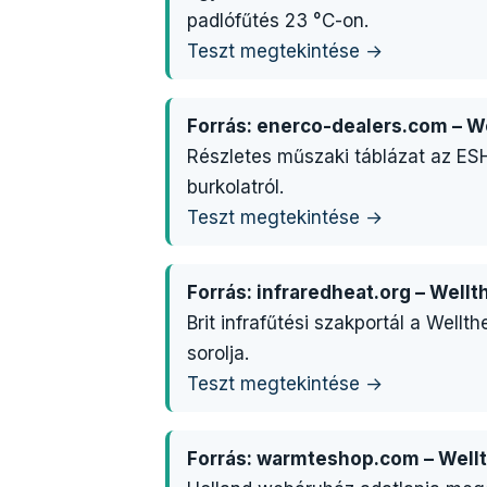
padlófűtés 23 °C-on.
Teszt megtekintése →
Forrás: enerco-dealers.com – W
Részletes műszaki táblázat az ESH
burkolatról.
Teszt megtekintése →
Forrás: infraredheat.org – Well
Brit infrafűtési szakportál a We
sorolja.
Teszt megtekintése →
Forrás: warmteshop.com – Well