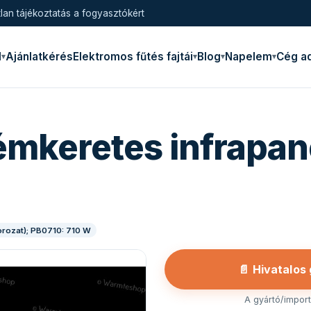
lan tájékoztatás a fogyasztókért
l
Ajánlatkérés
Elektromos fűtés fajtái
Blog
Napelem
Cég a
émkeretes infrapan
orozat); PB0710: 710 W
📄 Hivatalos
A gyártó/importő