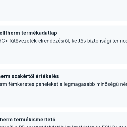
elltherm termékadatlap
C+ fűtővezeték-elrendezésről, kettős biztonsági termosz
therm szakértői értékelés
lltherm fémkeretes paneleket a legmagasabb minőségű 
therm termékismertető