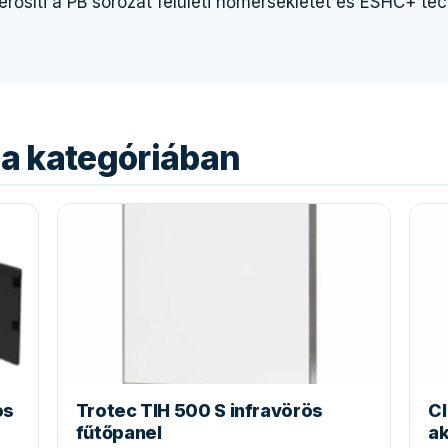
ősíti a PB sorozat felületi hőmérsékletét és ESHC+ te
a kategóriában
os
Trotec TIH 500 S infravörös
Cl
fűtőpanel
ak