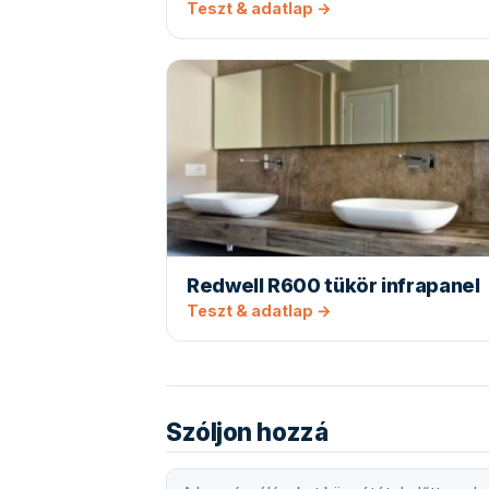
Teszt & adatlap →
Redwell R600 tükör infrapanel
Teszt & adatlap →
Szóljon hozzá