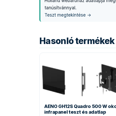
Holland webáruház adatlapja meger
tanúsítvánnyal.
Teszt megtekintése →
Hasonló termékek 
AENO GH12S Quadro 500 W ok
infrapanel teszt és adatlap