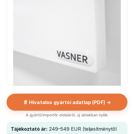
📄 Hivatalos gyártói adatlap (PDF) →
A gyártó/importőr oldaláról, új ablakban nyílik.
Tájékoztató ár:
249–549 EUR (teljesítménytől