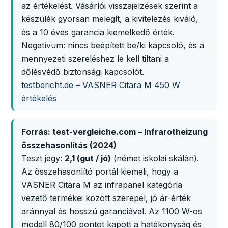
az értékelést. Vásárlói visszajelzések szerint a
készülék gyorsan melegít, a kivitelezés kiváló,
és a 10 éves garancia kiemelkedő érték.
Negatívum: nincs beépített be/ki kapcsoló, és a
mennyezeti szereléshez le kell tiltani a
dőlésvédő biztonsági kapcsolót.
testbericht.de – VASNER Citara M 450 W
értékelés
Forrás: test-vergleiche.com – Infrarotheizung
összehasonlítás (2024)
Teszt jegy:
2,1 (gut / jó)
(német iskolai skálán).
Az összehasonlító portál kiemeli, hogy a
VASNER Citara M az infrapanel kategória
vezető termékei között szerepel, jó ár-érték
aránnyal és hosszú garanciával. Az 1100 W-os
modell 80/100 pontot kapott a hatékonyság és