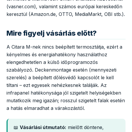
(vasner.com), valamint számos európai kereskedőn
keresztül (Amazon.de, OTTO, MediaMarkt, OBI stb.).
Mire figyelj vásárlás előtt?
A Citara M-nek nincs beépített termosztátja, ezért a
kényelmes és energiahatékony használathoz
elengedhetetlen a külső időprogramozós
szabályozó. Deckenmontage esetén (mennyezeti
szerelés) a beépített dőlésvédő kapcsolót le kell
tiltani – ezt egyesek nehézkesnek találják. Az
infrapanel hatékonysága jól szigetelt helyiségekben
mutatkozik meg igazán; rosszul szigetelt falak esetén
a hatás elmaradhat a várakozástól.
📖
Vásárlási útmutató:
mielőtt döntene,