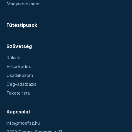
Magyarországon.
Fűtéstípusok
Szövetség
Rólunk
Etikai kódex
Csatlakozom
Cég-adatbázis
Fekete lista
Kapcsolat
info@moefsz.hu
9300 Csorna, Szatmári u. 17.