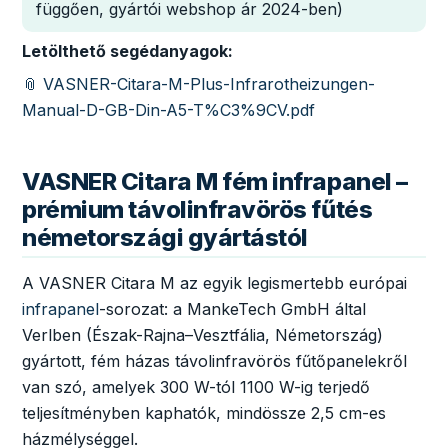
függően, gyártói webshop ár 2024-ben)
Letölthető segédanyagok:
📎 VASNER-Citara-M-Plus-Infrarotheizungen-
Manual-D-GB-Din-A5-T%C3%9CV.pdf
VASNER Citara M fém infrapanel –
prémium távolinfravörös fűtés
németországi gyártástól
A VASNER Citara M az egyik legismertebb európai
infrapanel
-sorozat: a MankeTech GmbH által
Verlben (Észak-Rajna–Vesztfália, Németország)
gyártott, fém házas távolinfravörös fűtőpanelekről
van szó, amelyek 300 W-tól 1100 W-ig terjedő
teljesítményben kaphatók, mindössze 2,5 cm-es
házmélységgel.