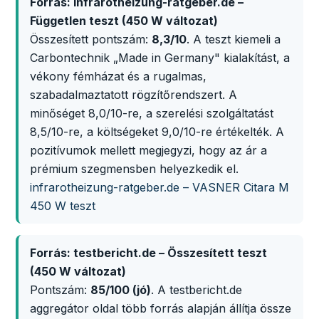
Forrás: infrarotheizung-ratgeber.de –
Független teszt (450 W változat)
Összesített pontszám:
8,3/10
. A teszt kiemeli a
Carbontechnik „Made in Germany" kialakítást, a
vékony fémházat és a rugalmas,
szabadalmaztatott rögzítőrendszert. A
minőséget 8,0/10-re, a szerelési szolgáltatást
8,5/10-re, a költségeket 9,0/10-re értékelték. A
pozitívumok mellett megjegyzi, hogy az ár a
prémium szegmensben helyezkedik el.
infrarotheizung-ratgeber.de – VASNER Citara M
450 W teszt
Forrás: testbericht.de – Összesített teszt
(450 W változat)
Pontszám:
85/100 (jó)
. A testbericht.de
aggregátor oldal több forrás alapján állítja össze