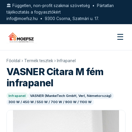
🏛️ Független, non-profit szakmai szövetség • Pártatlan
tájékoztatás a fogyasztókért
info@moefsz.hu
• 9300 Csorna, Szatmári u. 17.
☰
Főoldal
›
Termék tesztek
›
Infrapanel
VASNER Citara M fém
infrapanel
Infrapanel
VASNER (MankeTech GmbH, Verl, Németország)
300 W / 450 W / 550 W / 700 W / 900 W / 1100 W