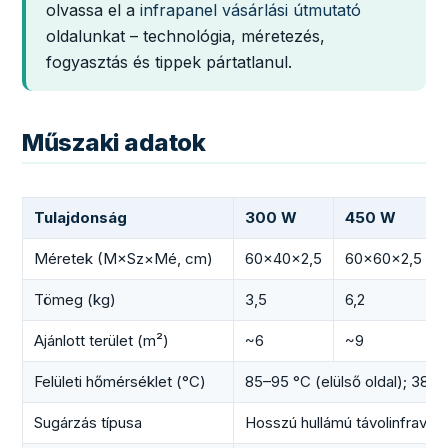
olvassa el a
infrapanel vásárlási útmutató
oldalunkat – technológia, méretezés,
fogyasztás és tippek pártatlanul.
Műszaki adatok
Tulajdonság
300 W
450 W
Méretek (M×Sz×Mé, cm)
60×40×2,5
60×60×2,5
Tömeg (kg)
3,5
6,2
Ajánlott terület (m²)
~6
~9
Felületi hőmérséklet (°C)
85–95 °C (elülső oldal); 38–5
Sugárzás típusa
Hosszú hullámú távolinfravör