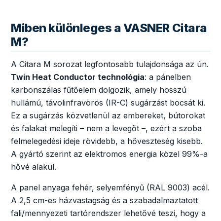
Miben különleges a VASNER Citara
M?
A Citara M sorozat legfontosabb tulajdonsága az ún.
Twin Heat Conductor technológia
: a pánelben
karbonszálas fűtőelem dolgozik, amely hosszú
hullámú, távolinfravörös (IR-C) sugárzást bocsát ki.
Ez a sugárzás közvetlenül az embereket, bútorokat
és falakat melegíti – nem a levegőt –, ezért a szoba
felmelegedési ideje rövidebb, a hőveszteség kisebb.
A gyártó szerint az elektromos energia közel 99%-a
hővé alakul.
A panel anyaga fehér, selyemfényű (RAL 9003) acél.
A 2,5 cm-es házvastagság és a szabadalmaztatott
fali/mennyezeti tartórendszer lehetővé teszi, hogy a