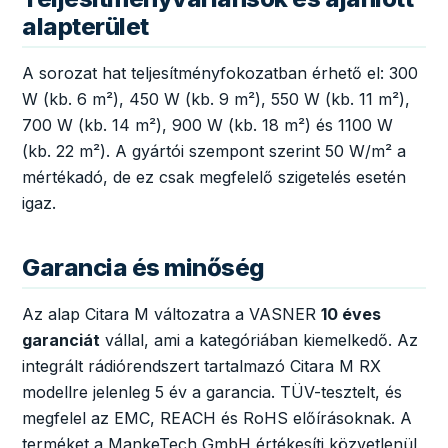
alapterület
A sorozat hat teljesítményfokozatban érhető el: 300
W (kb. 6 m²), 450 W (kb. 9 m²), 550 W (kb. 11 m²),
700 W (kb. 14 m²), 900 W (kb. 18 m²) és 1100 W
(kb. 22 m²). A gyártói szempont szerint 50 W/m² a
mértékadó, de ez csak megfelelő szigetelés esetén
igaz.
Garancia és minőség
Az alap Citara M változatra a VASNER
10 éves
garanciát
vállal, ami a kategóriában kiemelkedő. Az
integrált rádiórendszert tartalmazó Citara M RX
modellre jelenleg 5 év a garancia. TÜV-tesztelt, és
megfelel az EMC, REACH és RoHS előírásoknak. A
terméket a MankeTech GmbH értékesíti közvetlenül