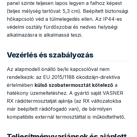
panel szinte teljesen lapos legyen a falhoz képest
(teljes mélység tartóval: 5,3 cm). Beépített biztonsági
hőkapcsoló véd a túlmelegedés ellen. Az IP44-es
védelmi osztály fürdőszobai és nedves helyiségi
alkalmazásra is alkalmassá teszi.
Vezérlés és szabályozás
Az alapmodell önálló be/ki kapcsolóval nem
rendelkezik: az EU 2015/1188 ökodizájn-direktíva
értelmében
külső szobatermosztát kötelező
a
hatékony üzemeltetéshez. A gyártó saját VASNER
RX rádiótermosztatját ajánlja (az RX változatokba
már beépített rádiófogadó van), de bármilyen
kompatibilis externál termosztáttal is működtethető.
Teljesítményvariánsok és ajánlott