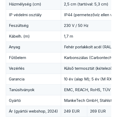
Házmélység (cm)
2,5 cm (tartóval: 5,3 cm)
IP védelmi osztály
IP44 (permetezővíz ellen véd
Feszültség
230 V / 50 Hz
Kábelh. (m)
1,7 m
Anyag
Fehér por­lakk­olt acél (RAL 9
Fűtőelem
Karbonszálas (Carbon­tech­ni
Vezérlés
Külső termosztát (kötelező);
Garancia
10 év (alap M); 5 év (M RX vá
Tanúsítványok
EMC, REACH, RoHS, TÜV
Gyártó
MankeTech GmbH, Stahlstraß
Ár (gyártói webshop, 2024)
249 EUR
269 EUR