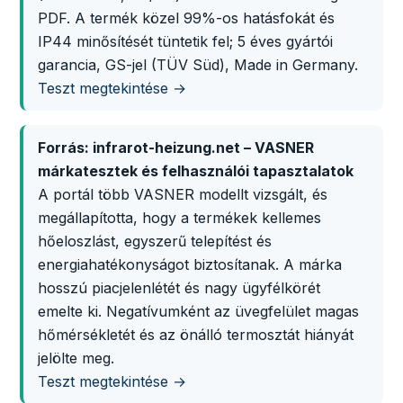
PDF. A termék közel 99%-os hatásfokát és
IP44 minősítését tüntetik fel; 5 éves gyártói
garancia, GS-jel (TÜV Süd), Made in Germany.
Teszt megtekintése →
Forrás: infrarot-heizung.net – VASNER
márkatesztek és felhasználói tapasztalatok
A portál több VASNER modellt vizsgált, és
megállapította, hogy a termékek kellemes
hőeloszlást, egyszerű telepítést és
energiahatékonyságot biztosítanak. A márka
hosszú piacjelenlétét és nagy ügyfélkörét
emelte ki. Negatívumként az üvegfelület magas
hőmérsékletét és az önálló termosztát hiányát
jelölte meg.
Teszt megtekintése →