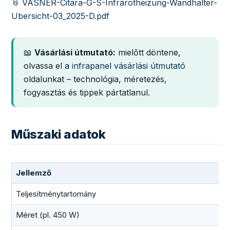
📎 VASNER-Citara-G-S-Infrarotheizung-Wandhalter-
Ubersicht-03_2025-D.pdf
📖
Vásárlási útmutató:
mielőtt döntene,
olvassa el a
infrapanel vásárlási útmutató
oldalunkat – technológia, méretezés,
fogyasztás és tippek pártatlanul.
Műszaki adatok
Jellemző
Teljesítménytartomány
Méret (pl. 450 W)