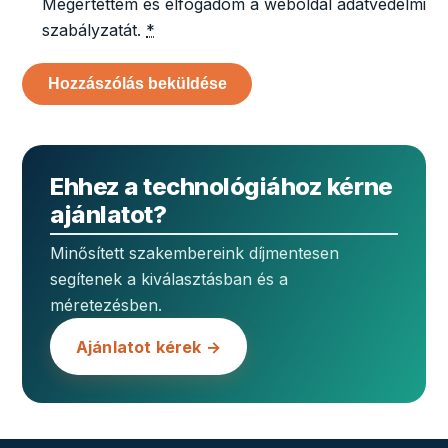
Megértettem és elfogadom a weboldal adatvédelmi
szabályzatát.
*
Ehhez a technológiához kérne
ajánlatot?
Minősített szakembereink díjmentesen
segítenek a kiválasztásban és a
méretezésben.
Ajánlatot kérek →