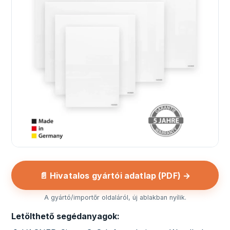
📄 Hivatalos gyártói adatlap (PDF) →
A gyártó/importőr oldaláról, új ablakban nyílik.
Letölthető segédanyagok: