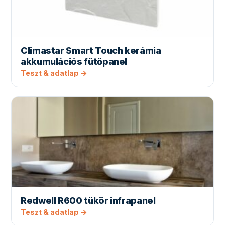
Climastar Smart Touch kerámia
akkumulációs fűtőpanel
Teszt & adatlap →
Redwell R600 tükör infrapanel
Teszt & adatlap →