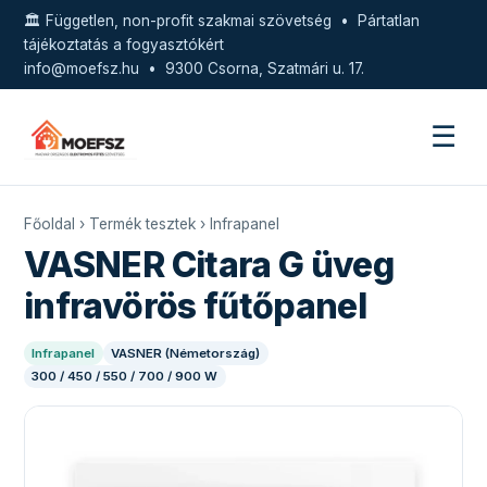
🏛️ Független, non-profit szakmai szövetség • Pártatlan
tájékoztatás a fogyasztókért
info@moefsz.hu
• 9300 Csorna, Szatmári u. 17.
☰
Főoldal
›
Termék tesztek
›
Infrapanel
VASNER Citara G üveg
infravörös fűtőpanel
Infrapanel
VASNER (Németország)
300 / 450 / 550 / 700 / 900 W