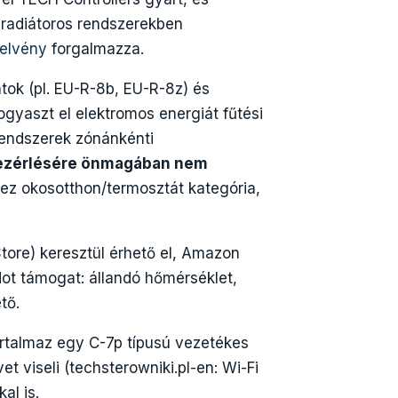
 – radiátoros rendszerekben
relvény
forgalmazza.
tok (pl. EU-R-8b, EU-R-8z) és
yaszt el elektromos energiát fűtési
 rendszerek zónánkénti
ezérlésére önmagában nem
ez okosotthon/termosztát kategória,
tore) keresztül érhető el, Amazon
ot támogat: állandó hőmérséklet,
tő.
rtalmaz egy C-7p típusú vezetékes
 viseli (techsterowniki.pl-en: Wi-Fi
al is.