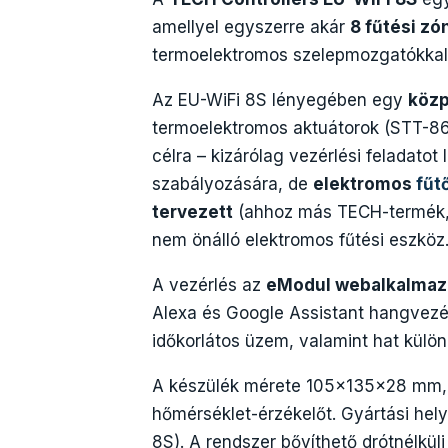
amellyel egyszerre akár
8 fűtési zó
termoelektromos szelepmozgatókkal
Az EU-WiFi 8S lényegében egy
közp
termoelektromos aktuátorok (STT-86
célra – kizárólag vezérlési feladatot
szabályozására, de
elektromos
fűt
tervezett
(ahhoz más TECH-termék, p
nem önálló elektromos fűtési eszköz
A vezérlés az
eModul webalkalma
Alexa és Google Assistant hangvezé
időkorlátos üzem, valamint hat külö
A készülék mérete 105×135×28 mm, 5
hőmérséklet-érzékelőt. Gyártási hely
8S). A rendszer bővíthető drótnélkül