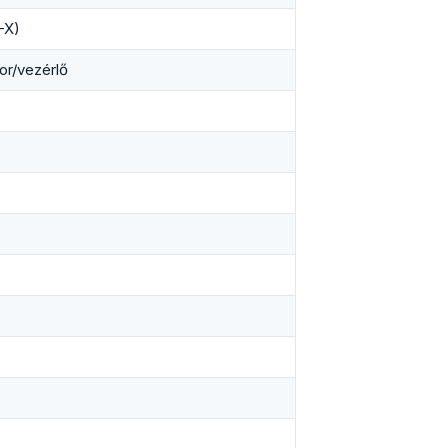
-X)
or/vezérlő