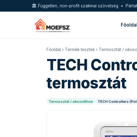
🏛️ Független, non-profit szakmai szövetség • Pártat
Főolda
Főoldal
›
Termék tesztek
›
Termosztát / okos
TECH Contro
termosztát
Termosztát / okosotthon
TECH Controllers (Pol