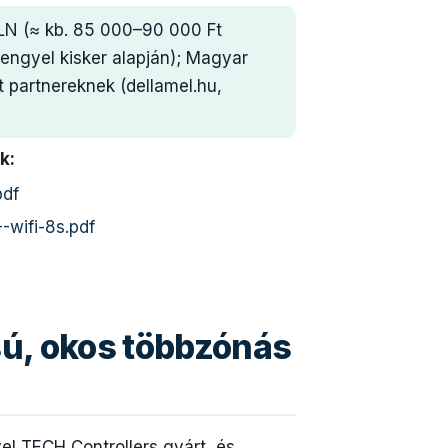
N (≈ kb. 85 000–90 000 Ft
lengyel kisker alapján); Magyar
lt partnereknek (dellamel.hu,
k:
pdf
-wifi-8s.pdf
sú, okos többzónás
el TECH Controllers gyárt, és