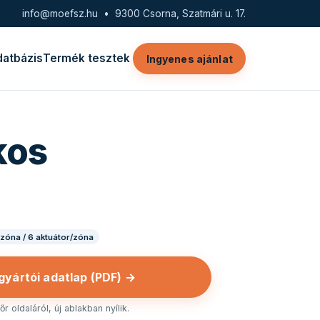
info@moefsz.hu
• 9300 Csorna, Szatmári u. 17.
datbázis
Termék tesztek
Ingyenes ajánlat
kos
 zóna / 6 aktuátor/zóna
 gyártói adatlap (PDF) →
r oldaláról, új ablakban nyílik.