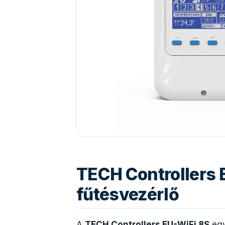
TECH Controllers 
fűtésvezérlő
A
TECH Controllers EU-WiFi 8S
egy