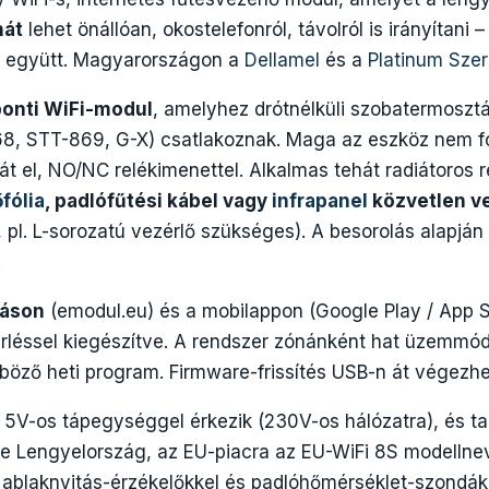
nát
lehet önállóan, okostelefonról, távolról is irányítani
 együtt. Magyarországon a
Dellamel
és a
Platinum Sze
onti WiFi-modul
, amelyhez drótnélküli szobatermosztá
8, STT-869, G-X) csatlakoznak. Maga az eszköz nem fog
 lát el, NO/NC relékimenettel. Alkalmas tehát radiátoros
őfólia
, padlófűtési kábel vagy
infrapanel
közvetlen v
l. L-sorozatú vezérlő szükséges). A besorolás alapján 
.
záson
(emodul.eu) és a mobilappon (Google Play / App S
rléssel kiegészítve. A rendszer zónánként hat üzemmód
nböző heti program. Firmware-frissítés USB-n át végezhe
V-os tápegységgel érkezik (230V-os hálózatra), és ta
e Lengyelország, az EU-piacra az EU-WiFi 8S modellnevet
i ablaknyitás-érzékelőkkel és padlóhőmérséklet-szondákk