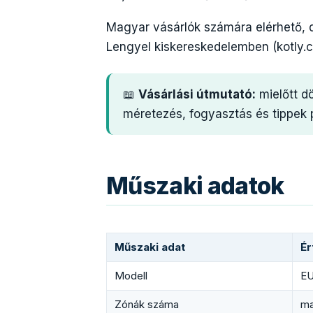
Magyar vásárlók számára elérhető, de
Lengyel kiskereskedelemben (kotly.c
📖
Vásárlási útmutató:
mielőtt d
méretezés, fogyasztás és tippek p
Műszaki adatok
Műszaki adat
Ér
Modell
EU
Zónák száma
ma