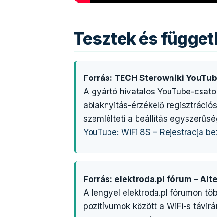
Tesztek és függe
Forrás: TECH Sterowniki YouTub
A gyártó hivatalos YouTube-csator
ablaknyitás-érzékelő regisztrációs
szemlélteti a beállítás egyszerűsé
YouTube: WiFi 8S – Rejestracja 
Forrás: elektroda.pl fórum – Al
A lengyel elektroda.pl fórumon tö
pozitívumok között a WiFi-s távirá