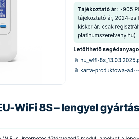
Tájékoztató ár:
~905 PL
tájékoztató ár, 2024-es 
kisker ár: csak regisztrá
platinumszerelveny.hu)
Letölthető segédanyago
📎 hu_wifi-8s_13.03.2025.
📎 karta-produktowa-a4---
EU-WiFi 8S – lengyel gyártá
 WiFi-s, internetes fűtésvezérlő modul, amelyet a lengy