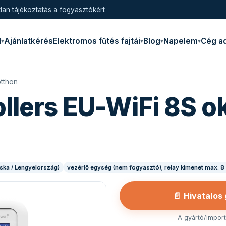
lan tájékoztatás a fogyasztókért
l
Ajánlatkérés
Elektromos fűtés fajtái
Blog
Napelem
Cég a
otthon
llers EU-WiFi 8S o
ska / Lengyelország)
vezérlő egység (nem fogyasztó); relay kimenet max. 8
📄 Hivatalos
A gyártó/importő