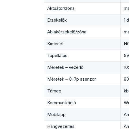
Aktuátor/zóna
ma
Érzékelők
1 
Ablakérzékelő/zóna
ma
Kimenet
NO
Tápellátás
5V
Méretek – vezérlő
10
Méretek – C-7p szenzor
80
Tömeg
kb
Kommunikáció
Wi
Mobilapp
An
Hangvezérlés
Am