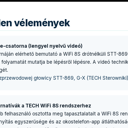
tlen vélemények
e-csatorna (lengyel nyelvű videó)
náján elérhető bemutató a WiFi 8S drótnélküli STT-869 és
 folyamatát mutatja be lépésről lépésre. A videó technika
gét.
bezprzewodowej głowicy STT-869, G-X (TECH Sterowniki
ternatívák a TECH WiFi 8S rendszerhez
bb felhasználó osztotta meg tapasztalatait a WiFi 8S re
nyítás egyszerűsége és az okostelefon-app átláthatósága