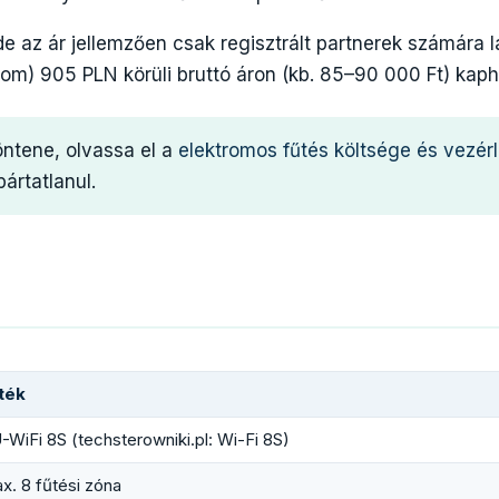
 az ár jellemzően csak regisztrált partnerek számára l
om) 905 PLN körüli bruttó áron (kb. 85–90 000 Ft) kaph
öntene, olvassa el a
elektromos fűtés költsége és vezér
ártatlanul.
ték
-WiFi 8S (techsterowniki.pl: Wi-Fi 8S)
x. 8 fűtési zóna