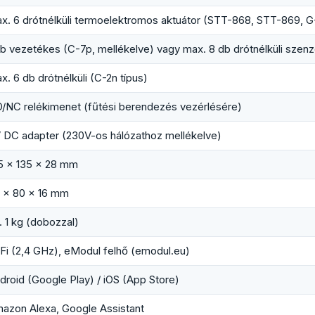
x. 6 drótnélküli termoelektromos aktuátor (STT-868, STT-869, G
db vezetékes (C-7p, mellékelve) vagy max. 8 db drótnélküli szenz
x. 6 db drótnélküli (C-2n típus)
/NC relékimenet (fűtési berendezés vezérlésére)
 DC adapter (230V-os hálózathoz mellékelve)
5 × 135 × 28 mm
 × 80 × 16 mm
. 1 kg (dobozzal)
Fi (2,4 GHz), eModul felhő (emodul.eu)
droid (Google Play) / iOS (App Store)
azon Alexa, Google Assistant