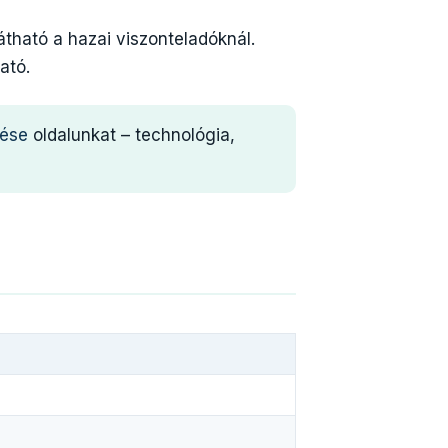
átható a hazai viszonteladóknál.
ató.
lése
oldalunkat – technológia,