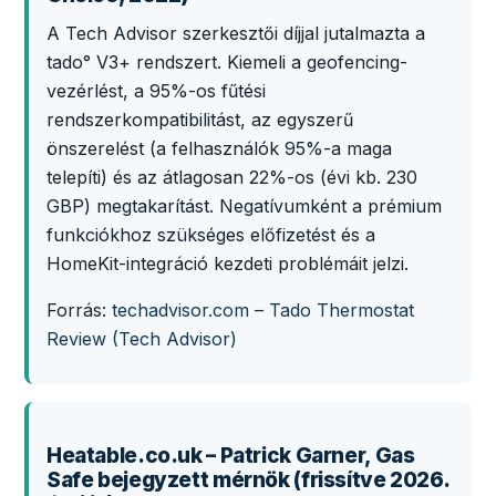
A Tech Advisor szerkesztői díjjal jutalmazta a
tado° V3+ rendszert. Kiemeli a geofencing-
vezérlést, a 95%-os fűtési
rendszerkompatibilitást, az egyszerű
önszerelést (a felhasználók 95%-a maga
telepíti) és az átlagosan 22%-os (évi kb. 230
GBP) megtakarítást. Negatívumként a prémium
funkciókhoz szükséges előfizetést és a
HomeKit-integráció kezdeti problémáit jelzi.
Forrás:
techadvisor.com – Tado Thermostat
Review (Tech Advisor)
Heatable.co.uk – Patrick Garner, Gas
Safe bejegyzett mérnök (frissítve 2026.