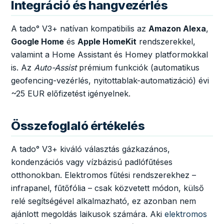
Integráció és hangvezérlés
A tado° V3+ natívan kompatibilis az
Amazon Alexa
,
Google Home
és
Apple HomeKit
rendszerekkel,
valamint a Home Assistant és Homey platformokkal
is. Az
Auto-Assist
prémium funkciók (automatikus
geofencing-vezérlés, nyitottablak-automatizáció) évi
~25 EUR előfizetést igényelnek.
Összefoglaló értékelés
A tado° V3+ kiváló választás gázkazános,
kondenzációs vagy vízbázisú padlófűtéses
otthonokban. Elektromos fűtési rendszerekhez –
infrapanel, fűtőfólia – csak közvetett módon, külső
relé segítségével alkalmazható, ez azonban nem
ajánlott megoldás laikusok számára. Aki
elektromos