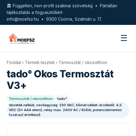
🏛️ Független, non-profit szakmai szövetség • Pártatlan
tájékoztatás a fogyasztókért
info@moefsz.hu
• 9300 Csorna, Szatmári u. 17.
☰
Főoldal
›
Termék tesztek
›
Termosztát / okosotthon
tado° Okos Termosztát
V3+
Termosztát / okosotthon
tado°
Vezeték nélküli; vevőegység: 230 VAC; hőmérséklet-érzékelő: 4,5
VDC (3× AAA elem); relay max. 240V AC / 6(4)A; potenciálmentes
(száraz) érintkező