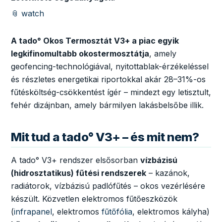
📎 watch
A tado° Okos Termosztát V3+ a piac egyik
legkifinomultabb okostermosztátja
, amely
geofencing-technológiával, nyitottablak-érzékeléssel
és részletes energetikai riportokkal akár 28–31%-os
fűtésköltség-csökkentést ígér – mindezt egy letisztult,
fehér dizájnban, amely bármilyen lakásbelsőbe illik.
Mit tud a tado° V3+ – és mit nem?
A tado° V3+ rendszer elsősorban
vízbázisú
(hidrosztatikus) fűtési rendszerek
– kazánok,
radiátorok, vízbázisú padlófűtés – okos vezérlésére
készült. Közvetlen elektromos fűtőeszközök
(
infrapanel
, elektromos
fűtőfólia
, elektromos kályha)