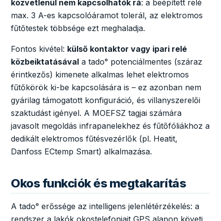
közvetlenül nem kapcsolhatók rá
: a beépített relé
max. 3 A-es kapcsolóáramot tolerál, az elektromos
fűtőtestek többsége ezt meghaladja.
Fontos kivétel:
külső kontaktor vagy ipari relé
közbeiktatásával
a tado° potenciálmentes (száraz
érintkezős) kimenete alkalmas lehet elektromos
fűtőkörök ki-be kapcsolására is – ez azonban nem
gyárilag támogatott konfiguráció, és villanyszerelői
szaktudást igényel. A MOEFSZ tagjai számára
javasolt megoldás infrapanelekhez és fűtőfóliákhoz a
dedikált elektromos fűtésvezérlők (pl. Heatit,
Danfoss ECtemp Smart) alkalmazása.
Okos funkciók és megtakarítás
A tado° erőssége az intelligens jelenlétérzékelés: a
rendszer a lakók okostelefonjait GPS alapon követi