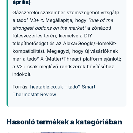
április)
Gázszerelői szakember szemszögéből vizsgálja
a tado° V3+-t. Megállapítja, hogy
"one of the
strongest options on the market"
a zónázott
fűtésvezérlés terén, kiemelve a DIY
telepíthetőséget és az Alexa/Google/HomeKit-
kompatibilitást. Megjegyzi, hogy új vásárlóknak
már a tado° X (Matter/Thread) platform ajánlott;
a V3+ csak meglévő rendszerek bővítéséhez
indokolt.
Forrás:
heatable.co.uk – tado° Smart
Thermostat Review
Hasonló termékek a kategóriában