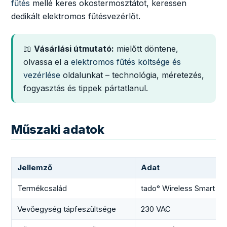
fűtés
mellé keres okostermosztátot, keressen
dedikált elektromos fűtésvezérlőt.
📖
Vásárlási útmutató:
mielőtt döntene,
olvassa el a
elektromos fűtés költsége és
vezérlése
oldalunkat – technológia, méretezés,
fogyasztás és tippek pártatlanul.
Műszaki adatok
Jellemző
Adat
Termékcsalád
tado° Wireless Smart The
Vevőegység tápfeszültsége
230 VAC