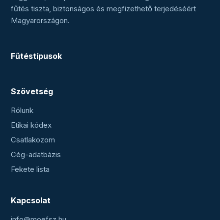
fűtés tiszta, biztonságos és megfizethető terjedéséért
Magyarországon.
Fűtéstípusok
Szövetség
Rólunk
Etikai kódex
Csatlakozom
Cég-adatbázis
Fekete lista
Kapcsolat
info@moefsz.hu