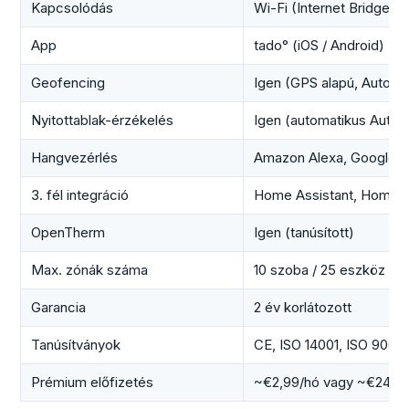
Kapcsolódás
Wi-Fi (Internet Bridge-e
App
tado° (iOS / Android)
Geofencing
Igen (GPS alapú, Auto-As
Nyitottablak-érzékelés
Igen (automatikus Auto-A
Hangvezérlés
Amazon Alexa, Google As
3. fél integráció
Home Assistant, Homey
OpenTherm
Igen (tanúsított)
Max. zónák száma
10 szoba / 25 eszköz (1 
Garancia
2 év korlátozott
Tanúsítványok
CE, ISO 14001, ISO 9001
Prémium előfizetés
~€2,99/hó vagy ~€24,99/