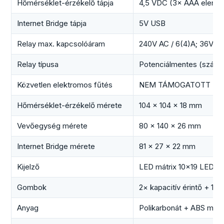
Hőmérséklet-érzékelő tápja
4,5 VDC (3× AAA elem, 
Internet Bridge tápja
5V USB
Relay max. kapcsolóáram
240V AC / 6(4)A; 36V DC
Relay típusa
Potenciálmentes (száraz 
Közvetlen elektromos fűtés
NEM TÁMOGATOTT (max.
Hőmérséklet-érzékelő mérete
104 × 104 × 18 mm
Vevőegység mérete
80 × 140 × 26 mm
Internet Bridge mérete
81 × 27 × 22 mm
Kijelző
LED mátrix 10×19 LED (
Gombok
2× kapacitív érintő + 1×
Anyag
Polikarbonát + ABS műan