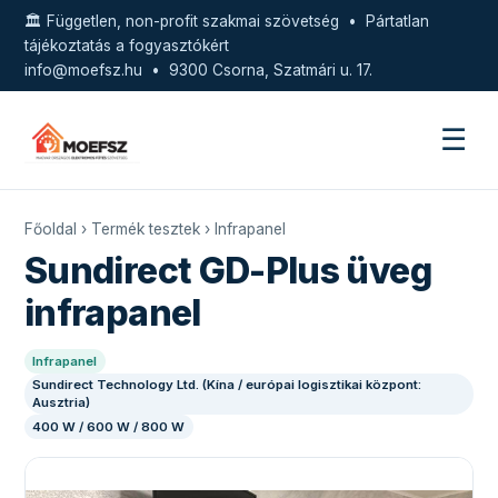
🏛️ Független, non-profit szakmai szövetség • Pártatlan
tájékoztatás a fogyasztókért
info@moefsz.hu
• 9300 Csorna, Szatmári u. 17.
☰
Főoldal
›
Termék tesztek
›
Infrapanel
Sundirect GD-Plus üveg
infrapanel
Infrapanel
Sundirect Technology Ltd. (Kína / európai logisztikai központ:
Ausztria)
400 W / 600 W / 800 W