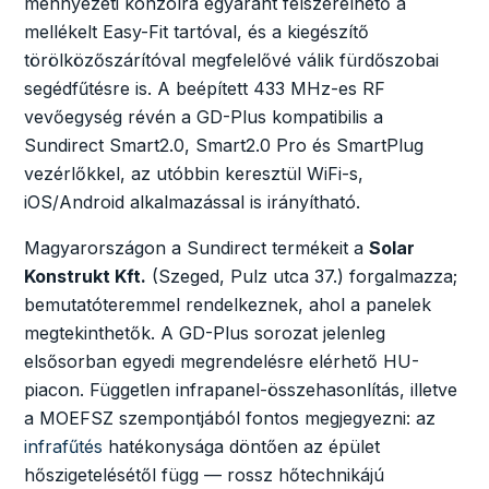
mennyezeti konzolra egyaránt felszerelhető a
mellékelt Easy-Fit tartóval, és a kiegészítő
törölközőszárítóval megfelelővé válik fürdőszobai
segédfűtésre is. A beépített 433 MHz-es RF
vevőegység révén a GD-Plus kompatibilis a
Sundirect Smart2.0, Smart2.0 Pro és SmartPlug
vezérlőkkel, az utóbbin keresztül WiFi-s,
iOS/Android alkalmazással is irányítható.
Magyarországon a Sundirect termékeit a
Solar
Konstrukt Kft.
(Szeged, Pulz utca 37.) forgalmazza;
bemutatóteremmel rendelkeznek, ahol a panelek
megtekinthetők. A GD-Plus sorozat jelenleg
elsősorban egyedi megrendelésre elérhető HU-
piacon. Független infrapanel-összehasonlítás, illetve
a MOEFSZ szempontjából fontos megjegyezni: az
infrafűtés
hatékonysága döntően az épület
hőszigetelésétől függ — rossz hőtechnikájú