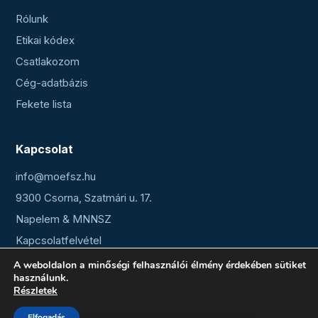
Rólunk
Etikai kódex
Csatlakozom
Cég-adatbázis
Fekete lista
Kapcsolat
info@moefsz.hu
9300 Csorna, Szatmári u. 17.
Napelem & MNNSZ
Kapcsolatfelvétel
A weboldalon a minőségi felhasználói élmény érdekében sütiket
használunk.
Részletek
© 2026 Magyar Országos Elektromos Fűtés Szövetség
Adatkezelés
•
ÁSZF
•
Impresszum
Elfogadás