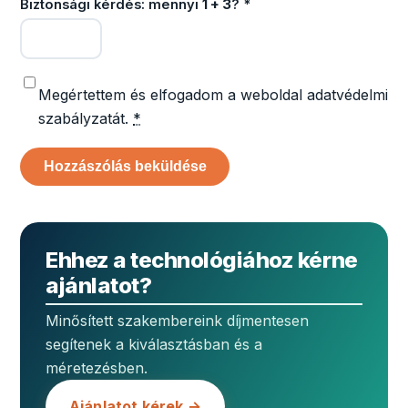
Biztonsági kérdés: mennyi
1 + 3
?
*
Megértettem és elfogadom a weboldal adatvédelmi
szabályzatát.
*
Ehhez a technológiához kérne
ajánlatot?
Minősített szakembereink díjmentesen
segítenek a kiválasztásban és a
méretezésben.
Ajánlatot kérek →