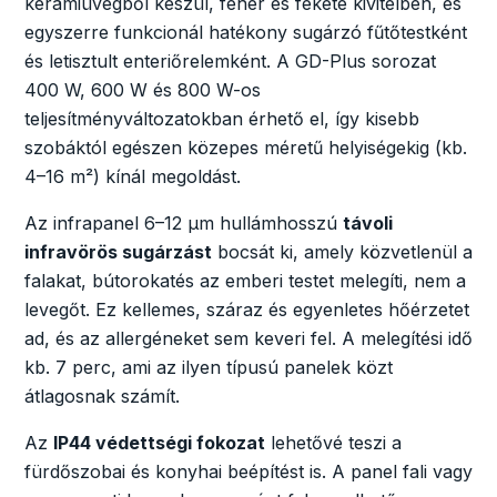
kerámiüvegből készül, fehér és fekete kivitelben, és
egyszerre funkcionál hatékony sugárzó fűtőtestként
és letisztult enteriőrelemként. A GD-Plus sorozat
400 W, 600 W és 800 W-os
teljesítményváltozatokban érhető el, így kisebb
szobáktól egészen közepes méretű helyiségekig (kb.
4–16 m²) kínál megoldást.
Az infrapanel 6–12 µm hullámhosszú
távoli
infravörös sugárzást
bocsát ki, amely közvetlenül a
falakat, bútorokatés az emberi testet melegíti, nem a
levegőt. Ez kellemes, száraz és egyenletes hőérzetet
ad, és az allergéneket sem keveri fel. A melegítési idő
kb. 7 perc, ami az ilyen típusú panelek közt
átlagosnak számít.
Az
IP44 védettségi fokozat
lehetővé teszi a
fürdőszobai és konyhai beépítést is. A panel fali vagy