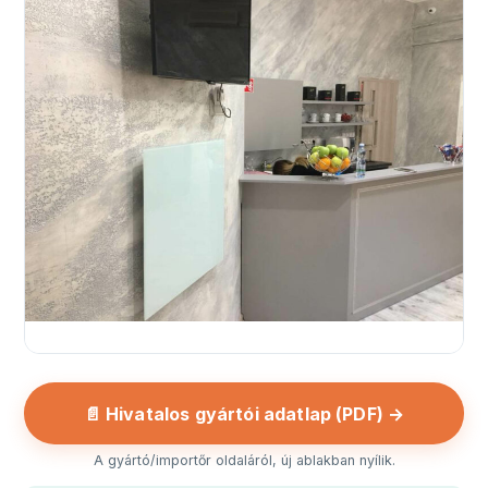
📄 Hivatalos gyártói adatlap (PDF) →
A gyártó/importőr oldaláról, új ablakban nyílik.