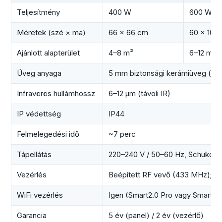
Teljesítmény
400 W
600 W
Méretek (szé × ma)
66 × 66 cm
60 × 100
Ajánlott alapterület
4–8 m²
6–12 m²
Üveg anyaga
5 mm biztonsági kerámiüveg (feh
Infravörös hullámhossz
6–12 µm (távoli IR)
IP védettség
IP44
Felmelegedési idő
~7 perc
Tápellátás
220–240 V / 50–60 Hz, Schuko du
Vezérlés
Beépített RF vevő (433 MHz); Sm
WiFi vezérlés
Igen (Smart2.0 Pro vagy SmartPlu
Garancia
5 év (panel) / 2 év (vezérlő)