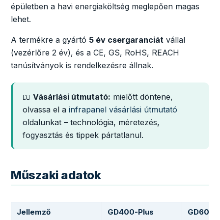
épületben a havi energiaköltség meglepően magas
lehet.
A termékre a gyártó
5 év csergaranciát
vállal
(vezérlőre 2 év), és a CE, GS, RoHS, REACH
tanúsítványok is rendelkezésre állnak.
📖
Vásárlási útmutató:
mielőtt döntene,
olvassa el a
infrapanel vásárlási útmutató
oldalunkat – technológia, méretezés,
fogyasztás és tippek pártatlanul.
Műszaki adatok
Jellemző
GD400-Plus
GD600-P