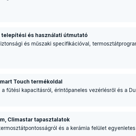
 telepítési és használati útmutató
iztonsági és műszaki specifikációval, termosztátprogra
 Smart Touch termékoldal
 fűtési kapacitásról, érintőpaneles vezérlésről és a Du
um, Climastar tapasztalatok
termosztátpontosságról és a kerámia felület egyenlete