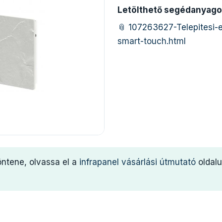
Letölthető segédanyago
📎 107263627-Telepitesi-e
smart-touch.html
öntene, olvassa el a
infrapanel vásárlási útmutató
oldalu