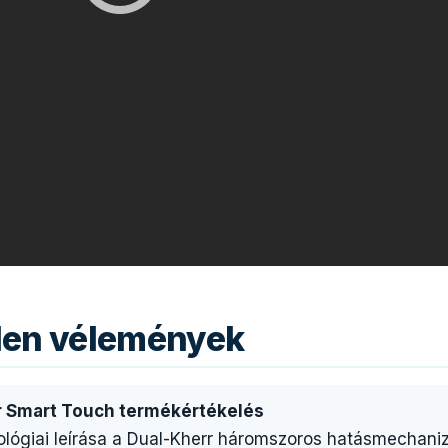
tlen vélemények
ar Smart Touch termékértékelés
ológiai leírása a Dual-Kherr háromszoros hatásmechani