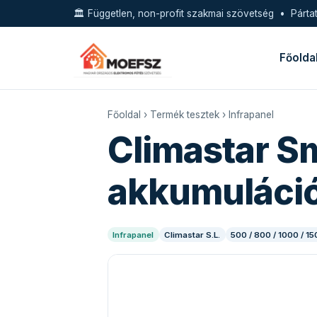
🏛️ Független, non-profit szakmai szövetség • Pártat
Főolda
Főoldal
›
Termék tesztek
›
Infrapanel
Climastar S
akkumuláció
Infrapanel
Climastar S.L.
500 / 800 / 1000 / 1