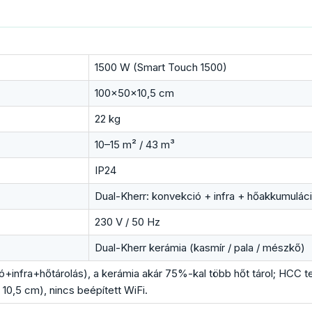
1500 W (Smart Touch 1500)
100×50×10,5 cm
22 kg
10–15 m² / 43 m³
IP24
Dual-Kherr: konvekció + infra + hőakkumuláci
230 V / 50 Hz
Dual-Kherr kerámia (kasmír / pala / mészkő)
infra+hőtárolás), a kerámia akár 75%-kal több hőt tárol; HCC te
0,5 cm), nincs beépített WiFi.