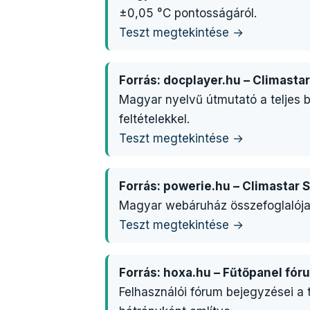
±0,05 °C pontosságáról.
Teszt megtekintése →
Forrás: docplayer.hu – Climastar
Magyar nyelvű útmutató a teljes b
feltételekkel.
Teszt megtekintése →
Forrás: powerie.hu – Climastar
Magyar webáruház összefoglalója a
Teszt megtekintése →
Forrás: hoxa.hu – Fűtőpanel fór
Felhasználói fórum bejegyzései a 