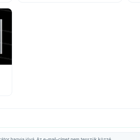
átor hagyja jóvá. Az e-mail-címet nem tesszük közzé.