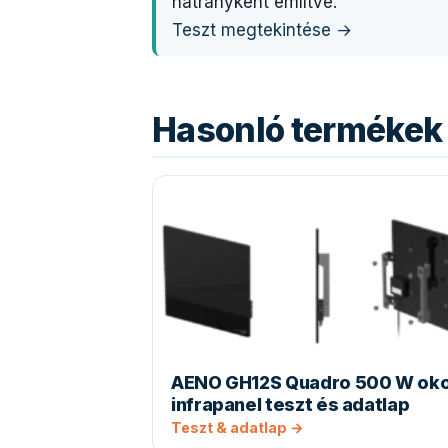
hátrányként említve.
Teszt megtekintése →
Hasonló termékek 
AENO GH12S Quadro 500 W ok
infrapanel teszt és adatlap
Teszt & adatlap →