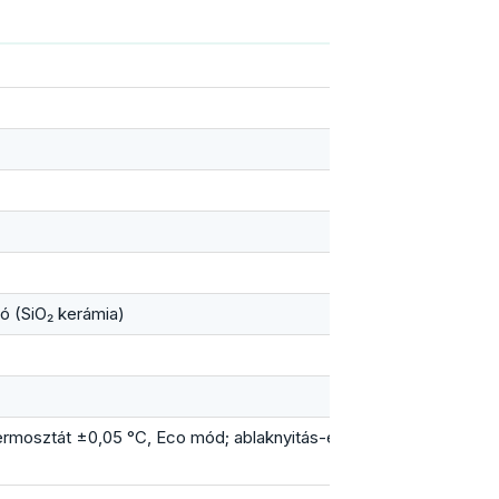
ó (SiO₂ kerámia)
rmosztát ±0,05 °C, Eco mód; ablaknyitás-érzékelő; élettartam gar