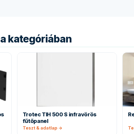
a kategóriában
os
Trotec TIH 500 S infravörös
Re
fűtőpanel
Teszt & adatlap →
Te