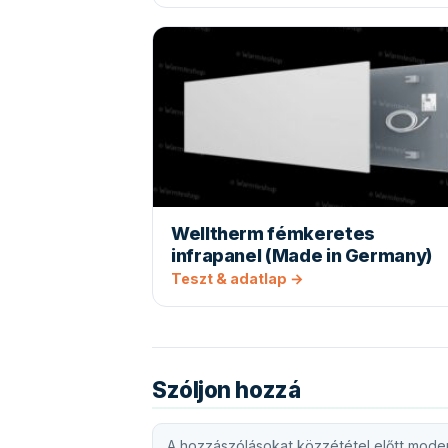
Welltherm fémkeretes
infrapanel (Made in Germany)
Teszt & adatlap →
Szóljon hozzá
A hozzászólásokat közzététel előtt moder