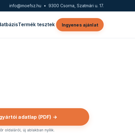
info@moefsz.hu
• 9300 Csorna, Szatmári u. 17.
datbázis
Termék tesztek
Ingyenes ajánlat
 gyártói adatlap (PDF) →
r oldaláról, új ablakban nyílik.