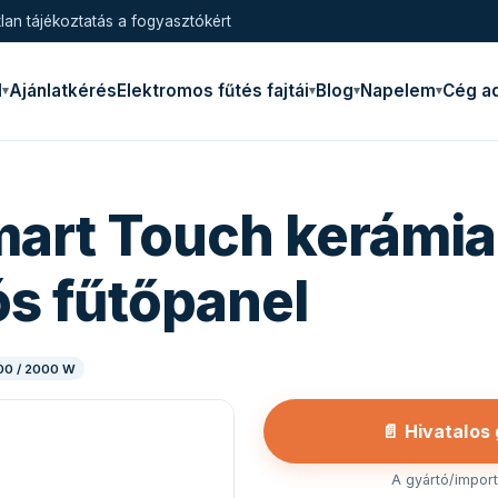
lan tájékoztatás a fogyasztókért
l
Ajánlatkérés
Elektromos fűtés fajtái
Blog
Napelem
Cég a
mart Touch kerámia
s fűtőpanel
500 / 2000 W
📄 Hivatalos
A gyártó/importő