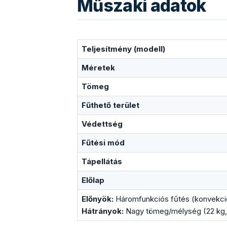
Műszaki adatok
Teljesítmény (modell)
Méretek
Tömeg
Fűthető terület
Védettség
Fűtési mód
Tápellátás
Előlap
Előnyök:
Háromfunkciós fűtés (konvekció+
Hátrányok:
Nagy tömeg/mélység (22 kg, 1