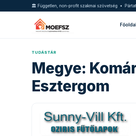
🏛️ Független, non-profit szakmai szövetség • Pártat
Főolda
TUDÁSTÁR
Megye:
Komá
Esztergom