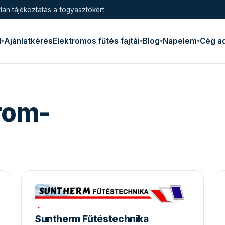
lan tájékoztatás a fogyasztókért
l
Ajánlatkérés
Elektromos fűtés fajtái
Blog
Napelem
Cég a
rom-
Suntherm Fűtéstechnika