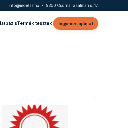
info@moefsz.hu
• 9300 Csorna, Szatmári u. 17.
datbázis
Termék tesztek
Ingyenes ajánlat