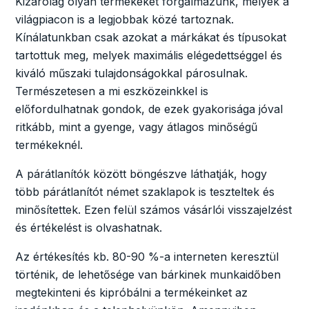
Kizárólag olyan termékeket forgalmazunk, melyek a
világpiacon is a legjobbak közé tartoznak.
Kínálatunkban csak azokat a márkákat és típusokat
tartottuk meg, melyek maximális elégedettséggel és
kiváló műszaki tulajdonságokkal párosulnak.
Természetesen a mi eszközeinkkel is
előfordulhatnak gondok, de ezek gyakorisága jóval
ritkább, mint a gyenge, vagy átlagos minőségű
termékeknél.
A párátlanítók között böngészve láthatják, hogy
több párátlanítót német szaklapok is teszteltek és
minősítettek. Ezen felül számos vásárlói visszajelzést
és értékelést is olvashatnak.
Az értékesítés kb. 80-90 %-a interneten keresztül
történik, de lehetősége van bárkinek munkaidőben
megtekinteni és kipróbálni a termékeinket az