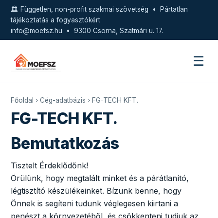
🏛️ Független, non-profit szakmai szövetség • Pártatlan
tájékoztatás a fogyasztókért
info@moefsz.hu
• 9300 Csorna, Szatmári u. 17.
☰
Főoldal
›
Cég-adatbázis
› FG-TECH KFT.
FG-TECH KFT.
Bemutatkozás
Tisztelt Érdeklődőnk!
Örülünk, hogy megtalált minket és a párátlanító,
légtisztító készülékeinket. Bízunk benne, hogy
Önnek is segíteni tudunk véglegesen kiirtani a
penészt a környezetéből, és csökkenteni tudjuk az