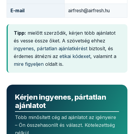
E-mail
airfresh@airfresh.hu
Tipp:
mielőtt szerződik, kérjen több ajánlatot
és vesse össze őket. A szövetség ehhez
ingyenes, pártatlan ajánlatkérést
biztosít, és
érdemes átnézni az
etikai kódexet
, valamint a
mire figyeljen
oldalt is.
Kérjen ingyenes, pártatlan
ajánlatot
Több minősített cég ad ajánlatot az igényeire
– Ön összehasonlít és választ. Kötelezettség
nélkül.