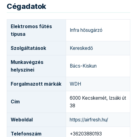
Cégadatok
Elektromos fűtés
Infra hősugárzó
típusa
Szolgáltatások
Kereskedő
Munkavégzés
Bács-Kiskun
helyszínei
Forgalmazott márkák
WDH
6000 Kecskemét, Izsáki út
Cím
38
Weboldal
https://airfresh.hu/
Telefonszám
+36203880193