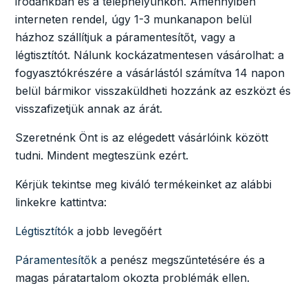
irodánkban és a telephelyünkön. Amennyiben
interneten rendel, úgy 1-3 munkanapon belül
házhoz szállítjuk a páramentesítőt, vagy a
légtisztítót. Nálunk kockázatmentesen vásárolhat: a
fogyasztókrészére a vásárlástól számítva 14 napon
belül bármikor visszaküldheti hozzánk az eszközt és
visszafizetjük annak az árát.
Szeretnénk Önt is az elégedett vásárlóink között
tudni. Mindent megteszünk ezért.
Kérjük tekintse meg kiváló termékeinket az alábbi
linkekre kattintva:
Légtisztítók
a jobb levegőért
Páramentesítők
a penész megszűntetésére és a
magas páratartalom okozta problémák ellen.