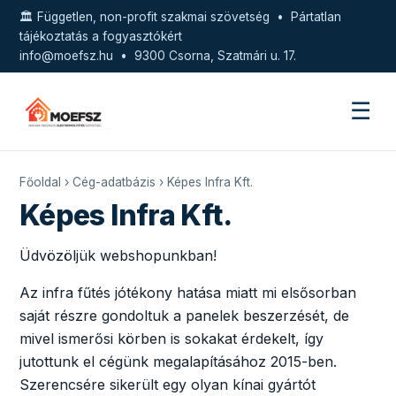
🏛️ Független, non-profit szakmai szövetség • Pártatlan
tájékoztatás a fogyasztókért
info@moefsz.hu
• 9300 Csorna, Szatmári u. 17.
☰
Főoldal
›
Cég-adatbázis
› Képes Infra Kft.
Képes Infra Kft.
Üdvözöljük webshopunkban!
Az infra fűtés jótékony hatása miatt mi elsősorban
saját részre gondoltuk a panelek beszerzését, de
mivel ismerősi körben is sokakat érdekelt, így
jutottunk el cégünk megalapításához 2015-ben.
Szerencsére sikerült egy olyan kínai gyártót