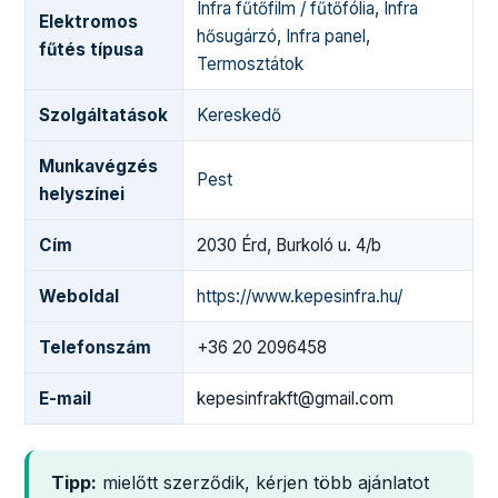
Infra fűtőfilm / fűtőfólia
,
Infra
Elektromos
hősugárzó
,
Infra panel
,
fűtés típusa
Termosztátok
Szolgáltatások
Kereskedő
Munkavégzés
Pest
helyszínei
Cím
2030 Érd, Burkoló u. 4/b
Weboldal
https://www.kepesinfra.hu/
Telefonszám
+36 20 2096458
E-mail
kepesinfrakft@gmail.com
Tipp:
mielőtt szerződik, kérjen több ajánlatot