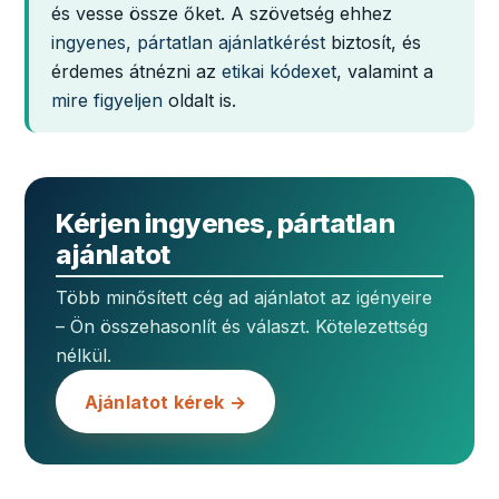
és vesse össze őket. A szövetség ehhez
ingyenes, pártatlan ajánlatkérést
biztosít, és
érdemes átnézni az
etikai kódexet
, valamint a
mire figyeljen
oldalt is.
Kérjen ingyenes, pártatlan
ajánlatot
Több minősített cég ad ajánlatot az igényeire
– Ön összehasonlít és választ. Kötelezettség
nélkül.
Ajánlatot kérek →