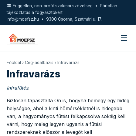
🏛️ Független, non-profit szakmai szövetség • Pártatlan
tájékoztatás a fogyasztókért
info@moefsz.hu
• 9300 Csorna, Szatmári u. 17.
☰
Főoldal
›
Cég-adatbázis
› Infravarázs
Infravarázs
Infrafűtés
.
Biztosan tapasztalta Ön is, hogyha bemegy egy hideg
helységbe, ahol a kinti hőmérsékletnél is hidegebb
van, a hagyományos fűtést felkapcsolva sokáig kell
várni, hogy meleg legyen ugyanis a fűtési
rendszereknek először a levegőt kell