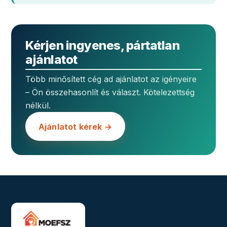
Kérjen ingyenes, pártatlan
ajánlatot
Több minősített cég ad ajánlatot az igényeire
– Ön összehasonlít és választ. Kötelezettség
nélkül.
Ajánlatot kérek →