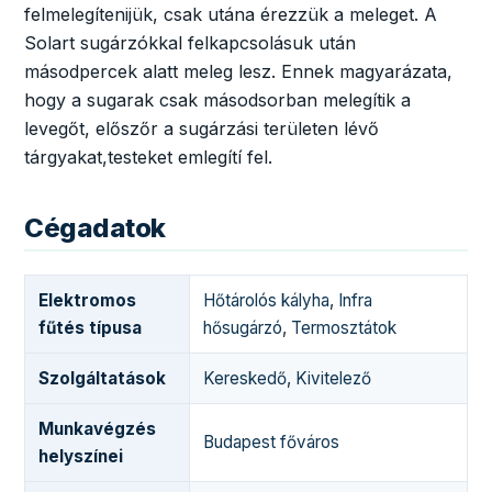
felmelegítenijük, csak utána érezzük a meleget. A
Solart sugárzókkal felkapcsolásuk után
másodpercek alatt meleg lesz. Ennek magyarázata,
hogy a sugarak csak másodsorban melegítik a
levegőt, előszőr a sugárzási területen lévő
tárgyakat,testeket emlegítí fel.
Cégadatok
Elektromos
Hőtárolós kályha
,
Infra
fűtés típusa
hősugárzó
,
Termosztátok
Szolgáltatások
Kereskedő
,
Kivitelező
Munkavégzés
Budapest főváros
helyszínei