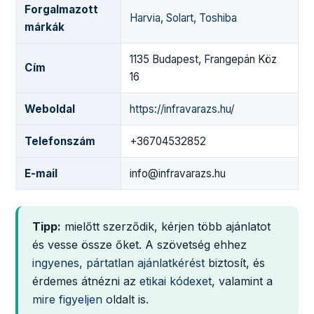
Forgalmazott
Harvia
,
Solart
,
Toshiba
márkák
1135 Budapest, Frangepán Köz
Cím
16
Weboldal
https://infravarazs.hu/
Telefonszám
+36704532852
E-mail
info@infravarazs.hu
Tipp:
mielőtt szerződik, kérjen több ajánlatot
és vesse össze őket. A szövetség ehhez
ingyenes, pártatlan ajánlatkérést
biztosít, és
érdemes átnézni az
etikai kódexet
, valamint a
mire figyeljen
oldalt is.