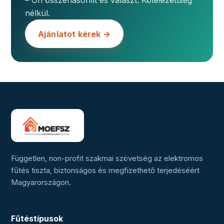
– Ön összehasonlít és választ. Kötelezettség
nélkül.
Ajánlatot kérek →
Független, non-profit szakmai szövetség az elektromos
fűtés tiszta, biztonságos és megfizethető terjedéséért
Magyarországon.
Fűtéstípusok