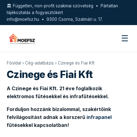
🏛️ Független, non-profit szakmai szövetség • Pártatlan
tájékoztatás a fogyasztókért
info@moefsz.hu
• 9300 Csorna, Szatmári u. 17.
☰
Főoldal
›
Cég-adatbázis
› Czinege és Fiai Kft
Czinege és Fiai Kft
A Czinege és Fiai Kft. 21 éve foglalkozik
elektromos fűtésekkel és infrafűtésekkel.
Forduljon hozzánk bizalommal, szakértőink
felvilágosítást adnak a korszerű
infrapanel
fűtésekkel kapcsolatban!