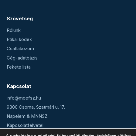
Szövetség
Rólunk
Etikai kódex
Csatlakozom
Cég-adatbázis
Fekete lista
Kapcsolat
info@moefsz.hu
9300 Csorna, Szatmári u. 17.
Napelem & MNNSZ
Kapcsolatfelvétel
A weboldalon a minőségi felhasználói élmény érdekében sütiket