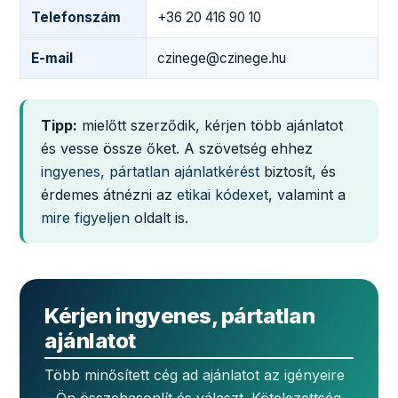
Telefonszám
+36 20 416 90 10
E-mail
czinege@czinege.hu
Tipp:
mielőtt szerződik, kérjen több ajánlatot
és vesse össze őket. A szövetség ehhez
ingyenes, pártatlan ajánlatkérést
biztosít, és
érdemes átnézni az
etikai kódexet
, valamint a
mire figyeljen
oldalt is.
Kérjen ingyenes, pártatlan
ajánlatot
Több minősített cég ad ajánlatot az igényeire