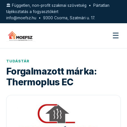
🏛️ Független, non-profit szakmai szövetség • Pártatlan
tájékoztatás a fogyasztókért
info@moefsz.hu
• 9300 Csorna, Szatmári u. 17.
☰
TUDÁSTÁR
Forgalmazott márka:
Thermoplus EC