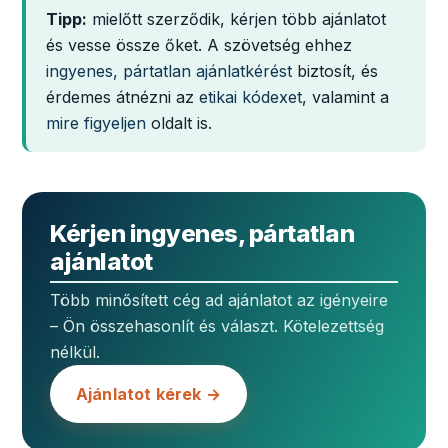
Tipp:
mielőtt szerződik, kérjen több ajánlatot
és vesse össze őket. A szövetség ehhez
ingyenes, pártatlan ajánlatkérést
biztosít, és
érdemes átnézni az
etikai kódexet
, valamint a
mire figyeljen
oldalt is.
Kérjen ingyenes, pártatlan
ajánlatot
Több minősített cég ad ajánlatot az igényeire
– Ön összehasonlít és választ. Kötelezettség
nélkül.
Ajánlatot kérek →