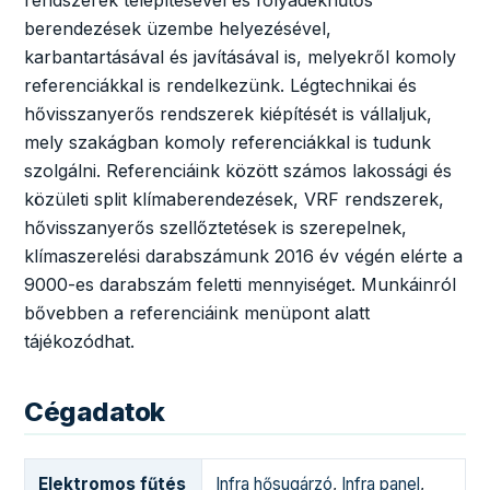
rendszerek telepítésével és folyadékhűtős
berendezések üzembe helyezésével,
karbantartásával és javításával is, melyekről komoly
referenciákkal is rendelkezünk. Légtechnikai és
hővisszanyerős rendszerek kiépítését is vállaljuk,
mely szakágban komoly referenciákkal is tudunk
szolgálni. Referenciáink között számos lakossági és
közületi split klímaberendezések, VRF rendszerek,
hővisszanyerős szellőztetések is szerepelnek,
klímaszerelési darabszámunk 2016 év végén elérte a
9000-es darabszám feletti mennyiséget. Munkáinról
bővebben a referenciáink menüpont alatt
tájékozódhat.
Cégadatok
Elektromos fűtés
Infra hősugárzó
,
Infra panel
,