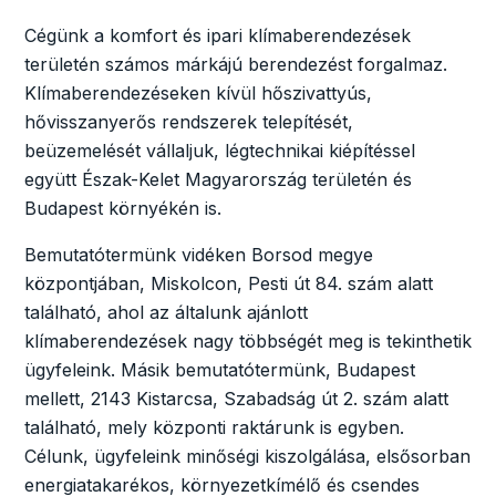
Cégünk a komfort és ipari klímaberendezések
területén számos márkájú berendezést forgalmaz.
Klímaberendezéseken kívül hőszivattyús,
hővisszanyerős rendszerek telepítését,
beüzemelését vállaljuk, légtechnikai kiépítéssel
együtt Észak-Kelet Magyarország területén és
Budapest környékén is.
Bemutatótermünk vidéken Borsod megye
központjában, Miskolcon, Pesti út 84. szám alatt
található, ahol az általunk ajánlott
klímaberendezések nagy többségét meg is tekinthetik
ügyfeleink. Másik bemutatótermünk, Budapest
mellett, 2143 Kistarcsa, Szabadság út 2. szám alatt
található, mely központi raktárunk is egyben.
Célunk, ügyfeleink minőségi kiszolgálása, elsősorban
energiatakarékos, környezetkímélő és csendes