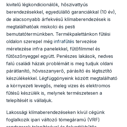
kivitelű légkondicionálók, hőszivattyús
berendezésekkel, egyedülálló garanciákkal (10 év),
de alacsonyabb árfekvésű klímaberendezések is
megtalálhatóak miskolci és pesti
bemutatótermünkben. Termékpalettánkon fűtési
oldalon szerepel még
infrafűtés
tervezése
méretezése infra panelekkel, fűtőfilmmel és
fűtőszőnyeggel együtt. Penészes lakások, nedves
falú családi házak problémáit is meg tudjuk oldani
párátlanító, hővisszanyerő, párásító és légtisztító
készülékekkel. Légfüggönyeink között megtalálható
a környezeti levegős, meleg vizes és elektromos
fűtésű készülék is, melynek természetesen a
telepítését is vállaljuk.
Lakossági klímaberendezéseken kívül cégünk
foglalkozik ipari változó tömegáramú (VRF)