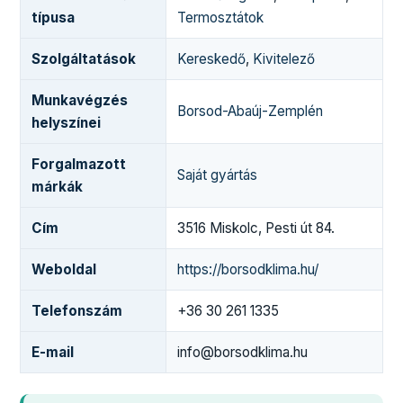
típusa
Termosztátok
Szolgáltatások
Kereskedő
,
Kivitelező
Munkavégzés
Borsod-Abaúj-Zemplén
helyszínei
Forgalmazott
Saját gyártás
márkák
Cím
3516 Miskolc, Pesti út 84.
Weboldal
https://borsodklima.hu/
Telefonszám
+36 30 261 1335
E-mail
info@borsodklima.hu