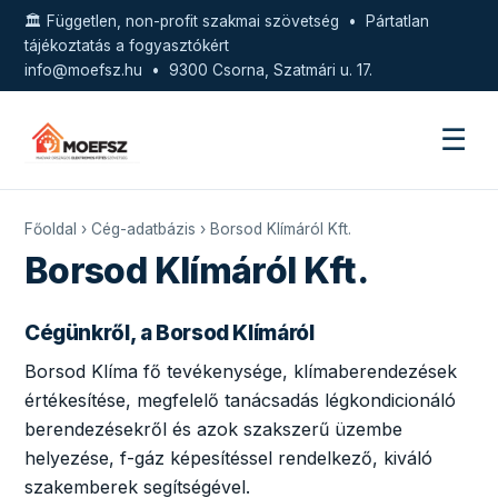
🏛️ Független, non-profit szakmai szövetség • Pártatlan
tájékoztatás a fogyasztókért
info@moefsz.hu
• 9300 Csorna, Szatmári u. 17.
☰
Főoldal
›
Cég-adatbázis
› Borsod Klímáról Kft.
Borsod Klímáról Kft.
Cégünkről, a Borsod Klímáról
Borsod Klíma fő tevékenysége, klímaberendezések
értékesítése, megfelelő tanácsadás légkondicionáló
berendezésekről és azok szakszerű üzembe
helyezése, f-gáz képesítéssel rendelkező, kiváló
szakemberek segítségével.