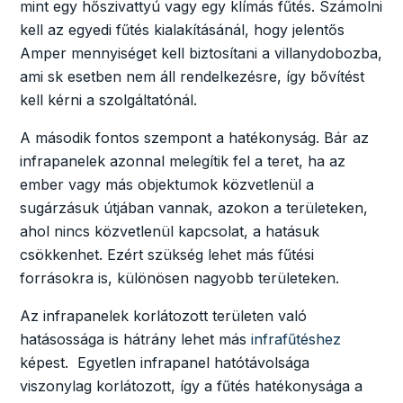
mint egy hőszivattyú vagy egy klímás fűtés. Számolni
kell az egyedi fűtés kialakításánál, hogy jelentős
Amper mennyiséget kell biztosítani a villanydobozba,
ami sk esetben nem áll rendelkezésre, így bővítést
kell kérni a szolgáltatónál.
A második fontos szempont a hatékonyság. Bár az
infrapanelek azonnal melegítik fel a teret, ha az
ember vagy más objektumok közvetlenül a
sugárzásuk útjában vannak, azokon a területeken,
ahol nincs közvetlenül kapcsolat, a hatásuk
csökkenhet. Ezért szükség lehet más fűtési
forrásokra is, különösen nagyobb területeken.
Az infrapanelek korlátozott területen való
hatásossága is hátrány lehet más
infrafűtéshez
képest. Egyetlen infrapanel hatótávolsága
viszonylag korlátozott, így a fűtés hatékonysága a