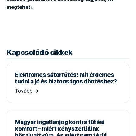
megteheti.
Kapcsolódó cikkek
Elektromos sátorfűtés: mit érdemes
tudni a jó és biztonságos döntéshez?
Tovább →
Magyar ingatlanjog kontra fűtési
komfort – miért kényszerülünk
hőszivattyúra, és miért nem térül