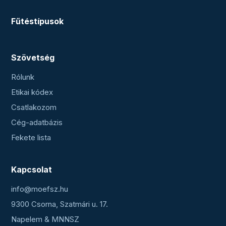
Fűtéstípusok
Szövetség
Rólunk
Etikai kódex
Csatlakozom
Cég-adatbázis
Fekete lista
Kapcsolat
info@moefsz.hu
9300 Csorna, Szatmári u. 17.
Napelem & MNNSZ