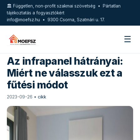
🏛️ Független, non-profit szakmai szövetség • Pártatlan
tájékoztatás a fogyasztókért
info@moefsz.hu
• 9300 Csorna, Szatmári u. 17.
☰
Az infrapanel hátrányai:
Miért ne válasszuk ezt a
fűtési módot
2023-09-26 •
cikk