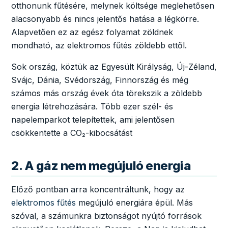
otthonunk fűtésére, melynek költsége meglehetősen
alacsonyabb és nincs jelentős hatása a légkörre.
Alapvetően ez az egész folyamat zöldnek
mondható, az elektromos fűtés zöldebb ettől.
Sok ország, köztük az Egyesült Királyság, Új-Zéland,
Svájc, Dánia, Svédország, Finnország és még
számos más ország évek óta törekszik a zöldebb
energia létrehozására. Több ezer szél- és
napelemparkot telepítettek, ami jelentősen
csökkentette a CO₂-kibocsátást
2. A gáz nem megújuló energia
Előző pontban arra koncentráltunk, hogy az
elektromos fűtés
megújuló energiára épül. Más
szóval, a számunkra biztonságot nyújtó források