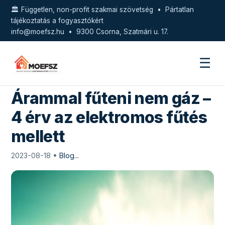
🏛️ Független, non-profit szakmai szövetség • Pártatlan
tájékoztatás a fogyasztókért
info@moefsz.hu
• 9300 Csorna, Szatmári u. 17.
☰
Árammal fűteni nem gáz –
4 érv az elektromos fűtés
mellett
2023-08-18 •
Blog...