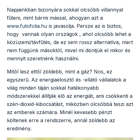
Napjainkban bizonyára sokkal olcsóbb villannyal
fűteni, mint bármi mással, ahogyan azt a
www.futofolia.hu
is javasolja. Persze az is biztos,
hogy vannak olyan országok , ahol olcsóbb lehet a
közüzemi/távfűtés, de ez sem rossz alternatíva, mert
nem függünk másoktól, mivel mi döntjük el mikor és
mennyit szeretnénk használni.
Mitől lesz ettől zöldebb, mint a gáz? Nos, ez
egyszerű. Az energiaelosztó és -ellátó vállalatok a
világ minden táján sokkal hatékonyabb
módszerekkel állítják elő az energiát, ami csökkenti a
szén-dioxid-kibocsátást, miközben olcsóbbá teszi azt
az emberek számára. Minél kevesebb pénzt
költenek erre a rendszerre, annál zöldebb az
eredmény.