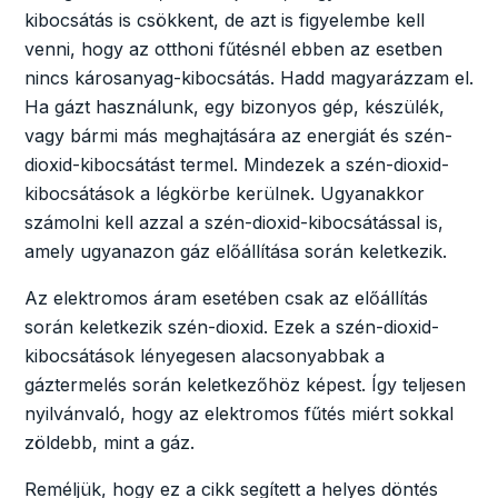
kibocsátás is csökkent, de azt is figyelembe kell
venni, hogy az otthoni fűtésnél ebben az esetben
nincs károsanyag-kibocsátás. Hadd magyarázzam el.
Ha gázt használunk, egy bizonyos gép, készülék,
vagy bármi más meghajtására az energiát és szén-
dioxid-kibocsátást termel. Mindezek a szén-dioxid-
kibocsátások a légkörbe kerülnek. Ugyanakkor
számolni kell azzal a szén-dioxid-kibocsátással is,
amely ugyanazon gáz előállítása során keletkezik.
Az elektromos áram esetében csak az előállítás
során keletkezik szén-dioxid. Ezek a szén-dioxid-
kibocsátások lényegesen alacsonyabbak a
gáztermelés során keletkezőhöz képest. Így teljesen
nyilvánvaló, hogy az elektromos fűtés miért sokkal
zöldebb, mint a gáz.
Reméljük, hogy ez a cikk segített a helyes döntés