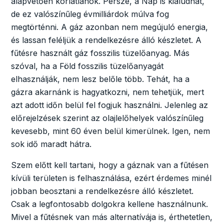
alapvetően korlátlanok. Persze, a Nap is kialudhat,
de ez valószínűleg évmilliárdok múlva fog
megtörténni. A gáz azonban nem megújuló energia,
és lassan feléljük a rendelkezésre álló készletet. A
fűtésre használt gáz fosszilis tüzelőanyag. Más
szóval, ha a Föld fosszilis tüzelőanyagát
elhasználják, nem lesz belőle több. Tehát, ha a
gázra akarnánk is hagyatkozni, nem tehetjük, mert
azt adott időn belül fel fogjuk használni. Jelenleg az
előrejelzések szerint az olajlelőhelyek valószínűleg
kevesebb, mint 60 éven belül kimerülnek. Igen, nem
sok idő maradt hátra.
Szem előtt kell tartani, hogy a gáznak van a fűtésen
kívüli területen is felhasználása, ezért érdemes minél
jobban beosztani a rendelkezésre álló készletet.
Csak a legfontosabb dolgokra kellene használnunk.
Mivel a fűtésnek van más alternatívája is, érthetetlen,