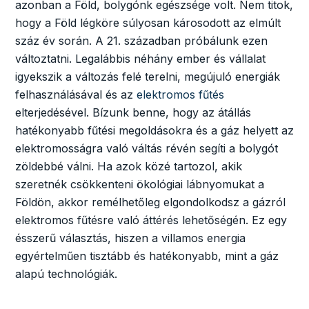
azonban a Föld, bolygónk egészsége volt. Nem titok,
hogy a Föld légköre súlyosan károsodott az elmúlt
száz év során. A 21. században próbálunk ezen
változtatni. Legalábbis néhány ember és vállalat
igyekszik a változás felé terelni, megújuló energiák
felhasználásával és az
elektromos fűtés
elterjedésével. Bízunk benne, hogy az átállás
hatékonyabb fűtési megoldásokra és a gáz helyett az
elektromosságra való váltás révén segíti a bolygót
zöldebbé válni. Ha azok közé tartozol, akik
szeretnék csökkenteni ökológiai lábnyomukat a
Földön, akkor remélhetőleg elgondolkodsz a gázról
elektromos fűtésre való áttérés lehetőségén. Ez egy
ésszerű választás, hiszen a villamos energia
egyértelműen tisztább és hatékonyabb, mint a gáz
alapú technológiák.