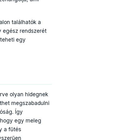
lon találhatók a
y egész rendszerét
teheti egy
érve olyan hidegnek
gíthet megszabadulni
tóság. Így
, hogy egy meleg
y a fűtés
yszerűen