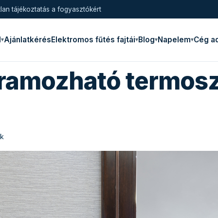
lan tájékoztatás a fogyasztókért
l
Ajánlatkérés
Elektromos fűtés fajtái
Blog
Napelem
Cég a
ramozható termosz
kk