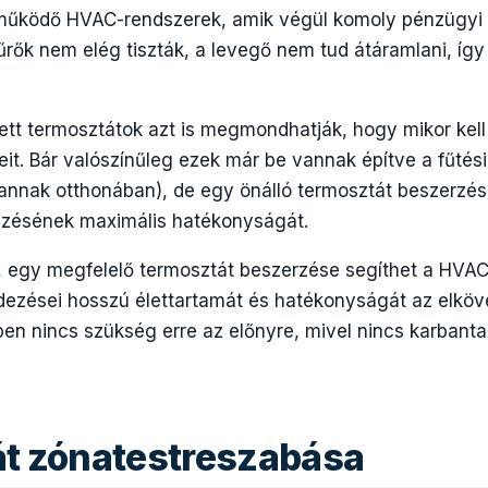
működő HVAC-rendszerek, amik végül komoly pénzügyi
rők nem elég tiszták, a levegő nem tud átáramlani, így
ejlett termosztátok azt is megmondhatják, hogy mikor kell
zeit. Bár valószínűleg ezek már be vannak építve a fűtés
annak otthonában), de egy önálló termosztát beszerzése
ezésének maximális hatékonyságát.
 egy megfelelő termosztát beszerzése segíthet a HVAC
ndezései hosszú élettartamát és hatékonyságát az elköv
en nincs szükség erre az előnyre, mivel nincs karbanta
t zónatestreszabása