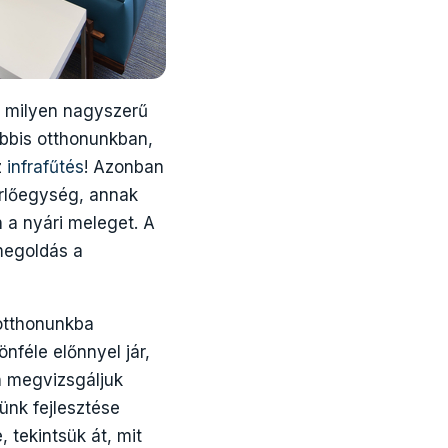
z milyen nagyszerű
ábbis otthonunkban,
z
infrafűtés
! Azonban
érlőegység, annak
 a nyári meleget. A
megoldás a
otthonunkba
nféle előnnyel jár,
n megvizsgáljuk
ünk fejlesztése
 tekintsük át, mit