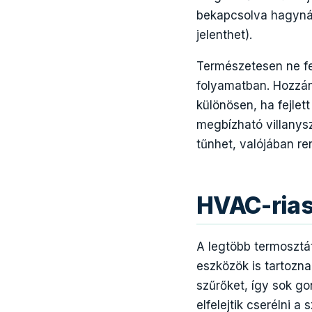
bekapcsolva hagyná 
jelenthet).
Természetesen ne fel
folyamatban. Hozzáne
különösen, ha fejlet
megbízható villanysz
tűnhet, valójában re
HVAC-ria
A legtöbb termosztá
eszközök is tartoznak
szűrőket, így sok go
elfelejtik cserélni 