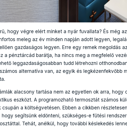
rű, hogy végre elért minket a nyár fuvallata? És még a
mfortos meleg az év minden napján adott legyen, legal
kellően gazdaságos legyen. Erre egy remek megoldás a
z a pénztárcád barátja, ha nincs meg a megfelelő vez
ehető leggazdaságosabban tudd létrehozni otthonodban
 számos alternatíva van, az egyik és legkézenfekvőbb 
ta.
mlák alacsony tartása nem az egyetlen ok arra, hogy 
aktikus eszközt. A programozható termosztát számos külö
 csupán a költségvetésen. Ebben a cikkben részletese
 hogy segítsünk eldönteni, szükséges-e fűtési rendszer
ztáttal. Tehát, anélkül, hogy további késlekedés lenne,