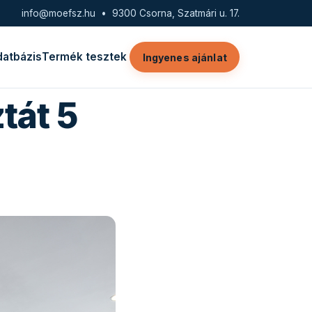
info@moefsz.hu
• 9300 Csorna, Szatmári u. 17.
datbázis
Termék tesztek
Ingyenes ajánlat
tát 5