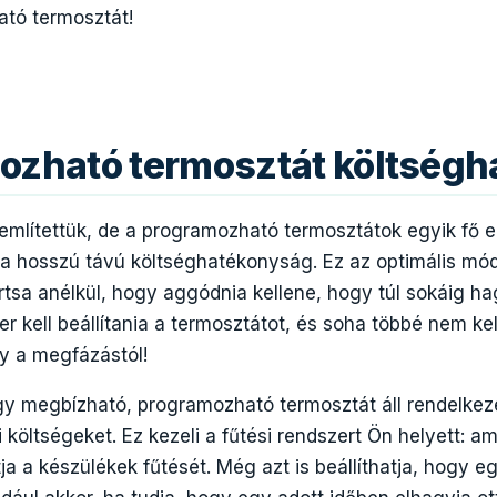
tó termosztát!
ozható termosztát költségh
említettük, de a programozható termosztátok egyik fő e
a hosszú távú költséghatékonyság. Ez az optimális mó
rtsa anélkül, hogy aggódnia kellene, hogy túl sokáig h
er kell beállítania a termosztátot, és soha többé nem ke
y a megfázástól!
y megbízható, programozható termosztát áll rendelkezé
 költségeket. Ez kezeli a fűtési rendszert Ön helyett: ami
ítja a készülékek fűtését. Még azt is beállíthatja, hogy 