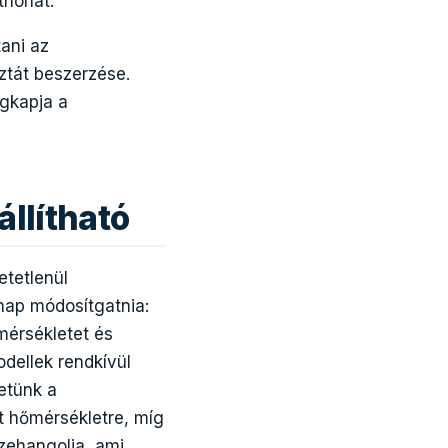
thonát.
ani az
ztát beszerzése.
egkapja a
llítható
etetlenül
nap módosítgatnia:
mérsékletet és
odellek rendkívül
etünk a
tt hőmérsékletre, míg
zehangolja, ami