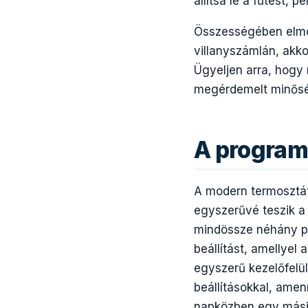
állítsa le a fűtést, 
Összességében elmon
villanyszámlán, akk
Ügyeljen arra, hogy
megérdemelt minősé
A program
A modern termosztát
egyszerűvé teszik a
mindössze néhány pr
beállítást, amellyel
egyszerű kezelőfelül
beállításokkal, amen
napközben egy másik