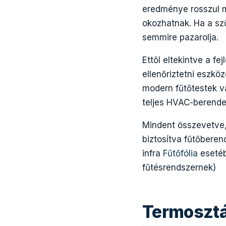
eredménye rosszul 
okozhatnak. Ha a szű
semmire pazarolja.
Ettől eltekintve a f
ellenőriztetni eszkö
modern fűtőtestek v
teljes HVAC-berend
Mindent összevetve,
biztosítva fűtőbere
infra
Fűtőfólia
esetéb
fűtésrendszernek)
Termosztá