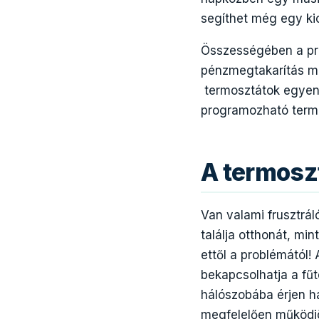
segíthet még egy kics
Összességében a pro
pénzmegtakarítás mel
termosztátok egyenk
programozható termo
A termoszt
Van valami frusztrá
találja otthonát, m
ettől a problémától! 
bekapcsolhatja a fű
hálószobába érjen h
megfelelően működjö