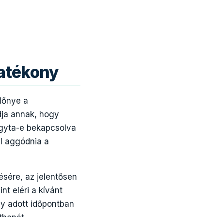
atékony
lőnye a
dja annak, hogy
agyta-e bekapcsolva
ll aggódnia a
sére, az jelentősen
nt eléri a kívánt
egy adott időpontban