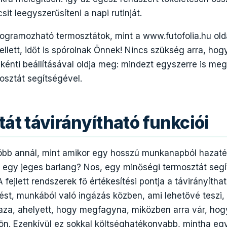
it leegyszerűsíteni a napi rutinját.
gramozható termosztátok, mint a www.futofolia.hu olda
lett, időt is spórolnak Önnek! Nincs szükség arra, hog
énti beállításával oldja meg: mindezt egyszerre is meg
sztát segítségével.
át távirányítható funkciói
lóbb annál, mint amikor egy hosszú munkanapból hazat
int egy jeges barlang? Nos, egy minőségi termosztát se
A fejlett rendszerek fő értékesítési pontja a távirányítha
tést, munkából való ingázás közben, ami lehetővé teszi
aza, ahelyett, hogy megfagyna, miközben arra vár, hog
n. Ezenkívül ez sokkal költséghatékonyabb, mintha eg