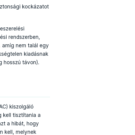
iztonsági kockázatot
beszerelési
tési rendszerben,
n, amíg nem talál egy
ükségtelen kiadásnak
eg hosszú távon).
AC) kiszolgáló
kell tisztítania a
zt a hibát, hogy
an kell, melynek