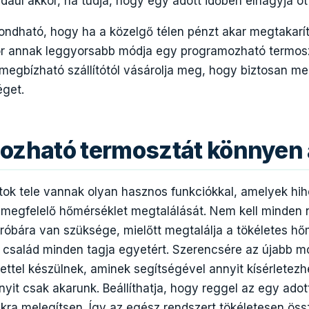
például akkor, ha tudja, hogy egy adott időben elhagyja ot
dható, hogy ha a közelgő télen pénzt akar megtakarít
or annak leggyorsabb módja egy programozható termos
 megbízható szállítótól vásárolja meg, hogy biztosan m
get.
ozható termosztát könnyen á
ok tele vannak olyan hasznos funkciókkal, amelyek hih
 megfelelő hőmérséklet megtalálását. Nem kell minden 
óbára van szüksége, mielőtt megtalálja a tökéletes hő
 a család minden tagja egyetért. Szerencsére az újabb m
ettel készülnek, aminek segítségével annyit kísérletezh
nyit csak akarunk. Beállíthatja, hogy reggel az egy ado
ra melegítsen. Így az egész rendszert tökéletesen öss