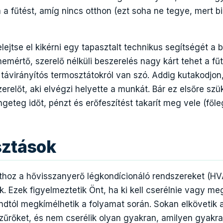
a fűtést, amíg nincs otthon (ezt soha ne tegye, mert b
ejtse el kikérni egy tapasztalt technikus segítségét a 
mértő, szerelő nélküli beszerelés nagy kárt tehet a fű
t távirányítós termosztátokról van szó. Addig kutakodjo
erelőt, aki elvégzi helyette a munkát. Bár ez elsőre sz
ngeteg időt, pénzt és erőfeszítést takarít meg vele (fől
sztások
thoz a hővisszanyerő légkondícionáló rendszereket (HV
. Ezek figyelmeztetik Önt, ha ki kell cserélnie vagy meg 
ndtól megkímélhetik a folyamat során. Sokan elkövetik a
a szűrőket, és nem cserélik olyan gyakran, amilyen gyakr