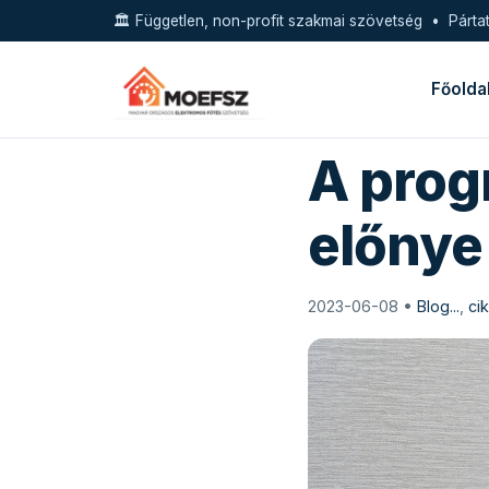
🏛️ Független, non-profit szakmai szövetség • Pártat
Főolda
A prog
előnye
2023-06-08 •
Blog...
,
ci