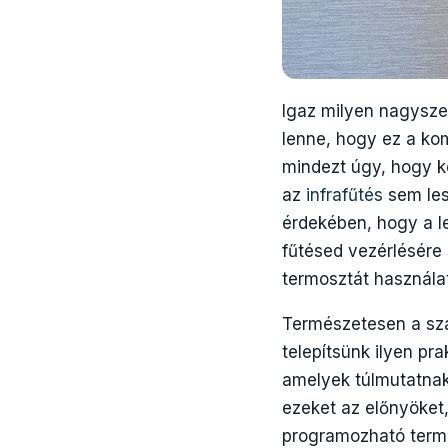
Igaz milyen nagysze
lenne, hogy ez a ko
mindezt úgy, hogy 
az
infrafűtés
sem les
érdekében, hogy a l
fűtésed vezérlésére
termosztát használa
Természetesen a szá
telepítsünk ilyen pr
amelyek túlmutatnak
ezeket az előnyöket,
programozható termos