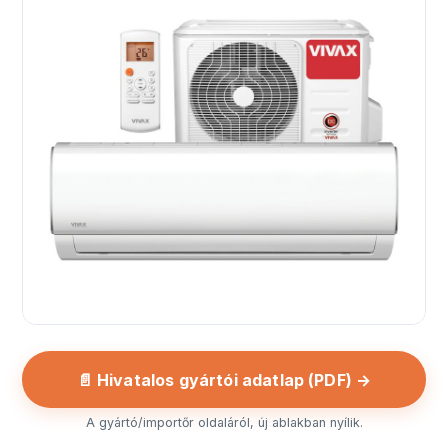
📄 Hivatalos gyártói adatlap (PDF) →
A gyártó/importőr oldaláról, új ablakban nyílik.