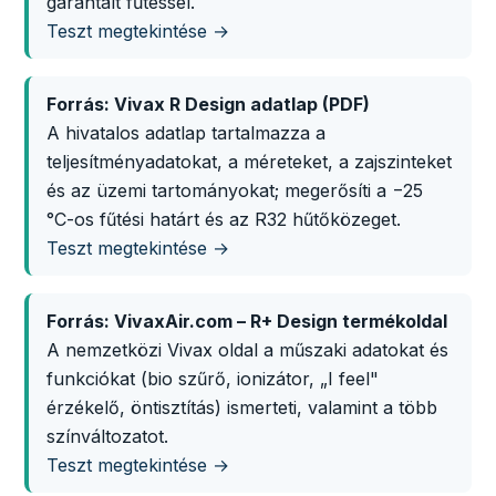
garantált fűtéssel.
Teszt megtekintése →
Forrás: Vivax R Design adatlap (PDF)
A hivatalos adatlap tartalmazza a
teljesítményadatokat, a méreteket, a zajszinteket
és az üzemi tartományokat; megerősíti a −25
°C-os fűtési határt és az R32 hűtőközeget.
Teszt megtekintése →
Forrás: VivaxAir.com – R+ Design termékoldal
A nemzetközi Vivax oldal a műszaki adatokat és
funkciókat (bio szűrő, ionizátor, „I feel"
érzékelő, öntisztítás) ismerteti, valamint a több
színváltozatot.
Teszt megtekintése →