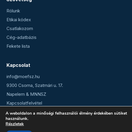
Rólunk
Etikai kódex
Csatlakozom
Cég-adatbázis
Fekete lista
Kapcsolat
info@moefsz.hu
9300 Csorna, Szatmári u. 17.
Napelem & MNNSZ
Kapcsolatfelvétel
A weboldalon a minőségi felhasználói élmény érdekében sütiket
használunk.
Részletek
© 2026 Magyar Országos Elektromos Fűtés Szövetség