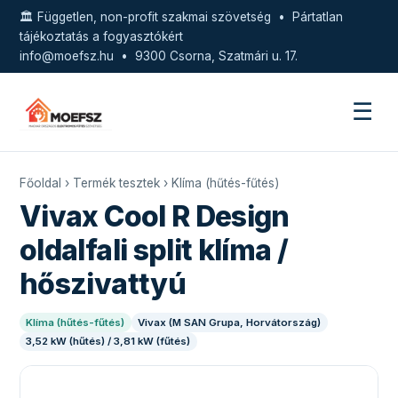
🏛️ Független, non-profit szakmai szövetség • Pártatlan
tájékoztatás a fogyasztókért
info@moefsz.hu
• 9300 Csorna, Szatmári u. 17.
☰
Főoldal
›
Termék tesztek
›
Klíma (hűtés-fűtés)
Vivax Cool R Design
oldalfali split klíma /
hőszivattyú
Klíma (hűtés-fűtés)
Vivax (M SAN Grupa, Horvátország)
3,52 kW (hűtés) / 3,81 kW (fűtés)