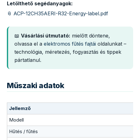
Letölthető segédanyagok:
📎 ACP-12CH35AERI-R32-Energy-label.pdf
📖
Vásárlási útmutató:
mielőtt döntene,
olvassa el a
elektromos fűtés fajtái
oldalunkat –
technológia, méretezés, fogyasztás és tippek
pártatlanul.
Műszaki adatok
Jellemző
Modell
Hűtés / fűtés