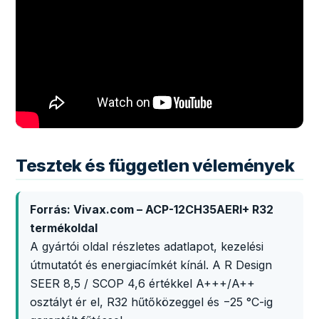
Tesztek és független vélemények
Forrás: Vivax.com – ACP-12CH35AERI+ R32
termékoldal
A gyártói oldal részletes adatlapot, kezelési
útmutatót és energiacímkét kínál. A R Design
SEER 8,5 / SCOP 4,6 értékkel A+++/A++
osztályt ér el, R32 hűtőközeggel és −25 °C-ig