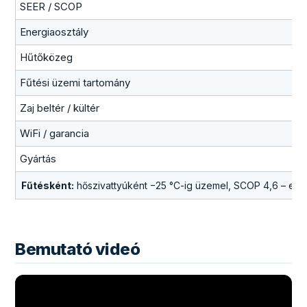
SEER / SCOP
Energiaosztály
Hűtőközeg
Fűtési üzemi tartomány
Zaj beltér / kültér
WiFi / garancia
Gyártás
Fűtésként:
hőszivattyúként −25 °C-ig üzemel, SCOP 4,6 – extr
Bemutató videó