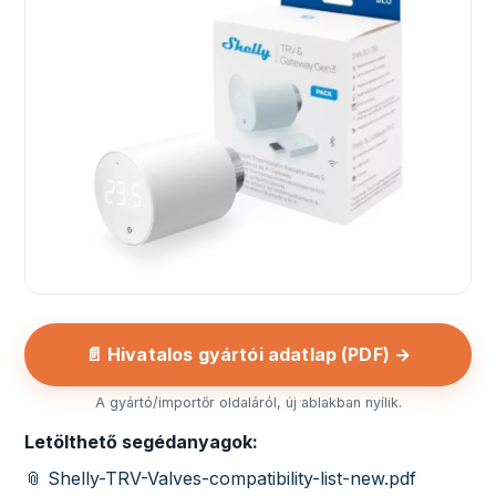
📄 Hivatalos gyártói adatlap (PDF) →
A gyártó/importőr oldaláról, új ablakban nyílik.
Letölthető segédanyagok:
📎 Shelly-TRV-Valves-compatibility-list-new.pdf