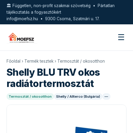
🏛️ Független, non-profit szakmai szövetség • Pártatlan
tájékoztatás a fogyasztókért
info@moefsz.hu
• 9300 Csorna, Szatmári u. 17.
☰
Főoldal
›
Termék tesztek
›
Termosztát / okosotthon
Shelly BLU TRV okos
radiátortermosztát
Termosztát / okosotthon
Shelly / Allterco (Bulgária)
—