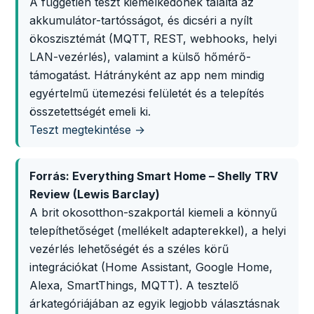
A független teszt kiemelkedőnek találta az
akkumulátor-tartósságot, és dicséri a nyílt
ökoszisztémát (MQTT, REST, webhooks, helyi
LAN-vezérlés), valamint a külső hőmérő-
támogatást. Hátrányként az app nem mindig
egyértelmű ütemezési felületét és a telepítés
összetettségét emeli ki.
Teszt megtekintése →
Forrás: Everything Smart Home – Shelly TRV
Review (Lewis Barclay)
A brit okosotthon-szakportál kiemeli a könnyű
telepíthetőséget (mellékelt adapterekkel), a helyi
vezérlés lehetőségét és a széles körű
integrációkat (Home Assistant, Google Home,
Alexa, SmartThings, MQTT). A tesztelő
árkategóriájában az egyik legjobb választásnak