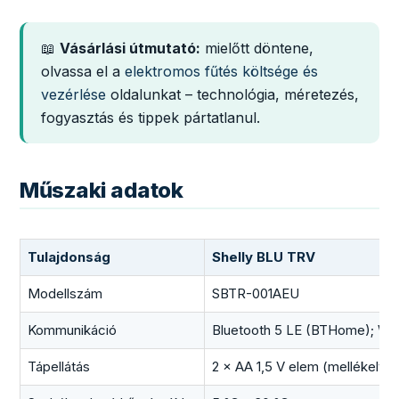
📖
Vásárlási útmutató:
mielőtt döntene,
olvassa el a
elektromos fűtés költsége és
vezérlése
oldalunkat – technológia, méretezés,
fogyasztás és tippek pártatlanul.
Műszaki adatok
Tulajdonság
Shelly BLU TRV
Modellszám
SBTR-001AEU
Kommunikáció
Bluetooth 5 LE (BTHome); Wi-
Tápellátás
2 × AA 1,5 V elem (mellékelve)