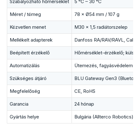
Szabályozható hőmérséklet
5 °C – 30 °C
Méret / tömeg
78 × Ø54 mm / 107 g
Közvetlen menet
M30 × 1,5 radiátorszelep
Mellékelt adapterek
Danfoss RA/RAV/RAVL, Caleffi,
Beépített érzékelő
Hőmérséklet-érzékelő; külső S
Automatizálás
Ütemezés, fagyásvédelem, jel
Szükséges átjáró
BLU Gateway Gen3 (Bluetooth
Megfelelőség
CE, RoHS
Garancia
24 hónap
Gyártás helye
Bulgária (Allterco Robotics)