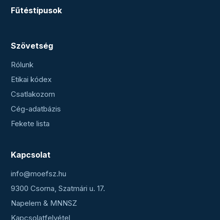
Fűtéstípusok
Szövetség
Rólunk
Etikai kódex
Csatlakozom
Cég-adatbázis
Fekete lista
Kapcsolat
info@moefsz.hu
9300 Csorna, Szatmári u. 17.
Napelem & MNNSZ
Kapcsolatfelvétel