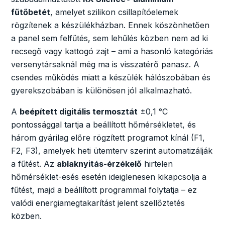
fűtőbetét
, amelyet szilikon csillapítóelemek
rögzítenek a készülékházban. Ennek köszönhetően
a panel sem felfűtés, sem lehűlés közben nem ad ki
recsegő vagy kattogó zajt – ami a hasonló kategóriás
versenytársaknál még ma is visszatérő panasz. A
csendes működés miatt a készülék hálószobában és
gyerekszobában is különösen jól alkalmazható.
A
beépített digitális termosztát
±0,1 °C
pontossággal tartja a beállított hőmérsékletet, és
három gyárilag előre rögzített programot kínál (F1,
F2, F3), amelyek heti ütemterv szerint automatizálják
a fűtést. Az
ablaknyitás-érzékelő
hirtelen
hőmérséklet-esés esetén ideiglenesen kikapcsolja a
fűtést, majd a beállított programmal folytatja – ez
valódi energiamegtakarítást jelent szellőztetés
közben.