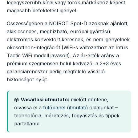
legegyszerűbb kínai vagy török márkákhoz képest
magasabb befektetést igényel.
Összességében a NOIROT Spot-D azoknak ajánlott,
akik csendes, megbízható, európai gyártású
elektromos konvektort keresnek, és nem igényelnek
okosotthon-integrációt (WiFi-s változathoz az Intuis
Tactic WiFi modell javasolt). Az ár-érték arány a
prémium szegmensen belül kedvező, a 2+3 éves
garanciarendszer pedig megfelelő vásárlói
biztonságot nyújt.
📖
Vásárlási útmutató:
mielőtt döntene,
olvassa el a
fűtőpanel útmutató
oldalunkat –
technológia, méretezés, fogyasztás és tippek
pártatlanul.