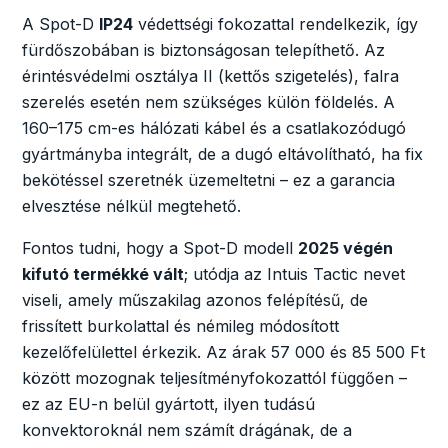
A Spot-D
IP24
védettségi fokozattal rendelkezik, így
fürdőszobában is biztonságosan telepíthető. Az
érintésvédelmi osztálya II (kettős szigetelés), falra
szerelés esetén nem szükséges külön földelés. A
160–175 cm-es hálózati kábel és a csatlakozódugó
gyártmányba integrált, de a dugó eltávolítható, ha fix
bekötéssel szeretnék üzemeltetni – ez a garancia
elvesztése nélkül megtehető.
Fontos tudni, hogy a Spot-D modell
2025 végén
kifutó termékké vált
; utódja az Intuis Tactic nevet
viseli, amely műszakilag azonos felépítésű, de
frissített burkolattal és némileg módosított
kezelőfelülettel érkezik. Az árak 57 000 és 85 500 Ft
között mozognak teljesítményfokozattól függően –
ez az EU-n belül gyártott, ilyen tudású
konvektoroknál nem számít drágának, de a