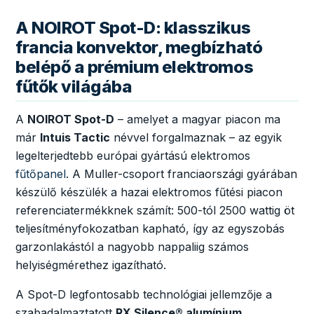
A NOIROT Spot-D: klasszikus
francia konvektor, megbízható
belépő a prémium elektromos
fűtők világába
A
NOIROT Spot-D
– amelyet a magyar piacon ma
már
Intuis Tactic
névvel forgalmaznak – az egyik
legelterjedtebb európai gyártású elektromos
fűtőpanel
. A Muller-csoport franciaországi gyárában
készülő készülék a hazai elektromos fűtési piacon
referenciatermékknek számít: 500-tól 2500 wattig öt
teljesítményfokozatban kapható, így az egyszobás
garzonlakástól a nagyobb nappaliig számos
helyiségmérethez igazítható.
A Spot-D legfontosabb technológiai jellemzője a
szabadalmaztatott
RX Silence® alumínium