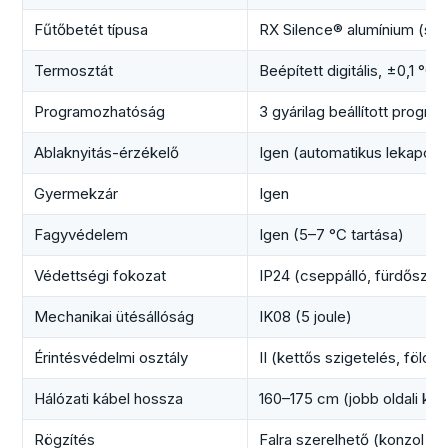
Fűtőbetét típusa
RX Silence® alumínium (szili
Termosztát
Beépített digitális, ±0,1 °C
Programozhatóság
3 gyárilag beállított program
Ablaknyitás-érzékelő
Igen (automatikus lekapcso
Gyermekzár
Igen
Fagyvédelem
Igen (5–7 °C tartása)
Védettségi fokozat
IP24 (cseppálló, fürdőszob
Mechanikai ütésállóság
IK08 (5 joule)
Érintésvédelmi osztály
II (kettős szigetelés, földe
Hálózati kábel hossza
160–175 cm (jobb oldali kiv
Rögzítés
Falra szerelhető (konzol me