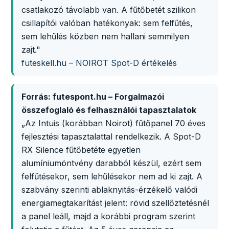
csatlakozó távolabb van. A fűtőbetét szilikon
csillapítói valóban hatékonyak: sem felfűtés,
sem lehűlés közben nem hallani semmilyen
zajt."
futeskell.hu – NOIROT Spot-D értékelés
Forrás: futespont.hu – Forgalmazói
összefoglaló és felhasználói tapasztalatok
„Az Intuis (korábban Noirot) fűtőpanel 70 éves
fejlesztési tapasztalattal rendelkezik. A Spot-D
RX Silence fűtőbetéte egyetlen
alumíniumöntvény darabból készül, ezért sem
felfűtésekor, sem lehűlésekor nem ad ki zajt. A
szabvány szerinti ablaknyitás-érzékelő valódi
energiamegtakarítást jelent: rövid szellőztetésnél
a panel leáll, majd a korábbi program szerint