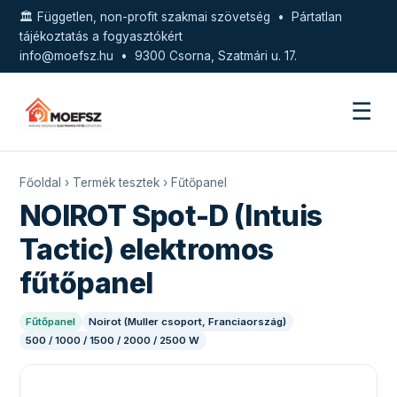
🏛️ Független, non-profit szakmai szövetség • Pártatlan
tájékoztatás a fogyasztókért
info@moefsz.hu
• 9300 Csorna, Szatmári u. 17.
☰
Főoldal
›
Termék tesztek
›
Fűtőpanel
NOIROT Spot-D (Intuis
Tactic) elektromos
fűtőpanel
Fűtőpanel
Noirot (Muller csoport, Franciaország)
500 / 1000 / 1500 / 2000 / 2500 W