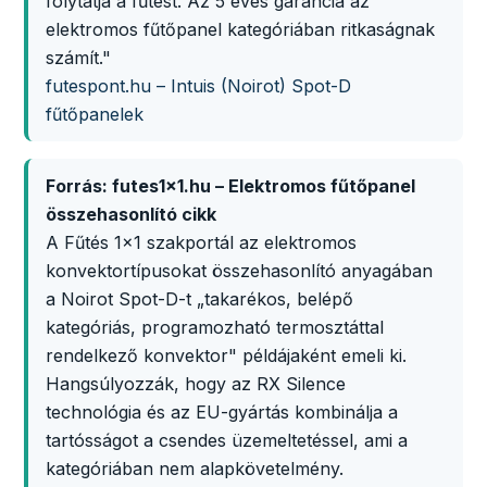
folytatja a fűtést. Az 5 éves garancia az
elektromos fűtőpanel kategóriában ritkaságnak
számít."
futespont.hu – Intuis (Noirot) Spot-D
fűtőpanelek
Forrás: futes1x1.hu – Elektromos fűtőpanel
összehasonlító cikk
A Fűtés 1x1 szakportál az elektromos
konvektortípusokat összehasonlító anyagában
a Noirot Spot-D-t „takarékos, belépő
kategóriás, programozható termosztáttal
rendelkező konvektor" példájaként emeli ki.
Hangsúlyozzák, hogy az RX Silence
technológia és az EU-gyártás kombinálja a
tartósságot a csendes üzemeltetéssel, ami a
kategóriában nem alapkövetelmény.