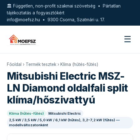
🏛️ Független, non-profit szakmai szövetség • Pártatlan
tájékoztatás a fogyasztókért
info@moefsz.hu
• 9300 Csorna, Szatmári u. 17.
☰
Főoldal
›
Termék tesztek
›
Klíma (hűtés-fűtés)
Mitsubishi Electric MSZ-
LN Diamond oldalfali split
klíma/hőszivattyú
Klíma (hűtés-fűtés)
Mitsubishi Electric
2,5 kW / 3,5 kW / 5,0 kW / 6,1 kW (hűtés), 3,2–7,2 kW (fűtés) —
modellváltozatonként