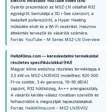
Electric hivatalos YouTube videó (EN)
Gyártói prezentáció az MSZ-LN oldalfali R32
egységről: bemutatja a 3D i-See szenzort, a
beépített pollenszűrőt, a Hyper Heating
működési elvét és a Wi-Fi vezérlést. Hasznos
áttekintés tervezők és vásárlók számára.
Forrás:
YouTube – M Series MSZ-LN Overview
HellóKlíma.com — kereskedelmi termékoldal
részletes specifikációkkal (HU)
Magyar klíma webshop részletes terméklapja a
3,5 kW-os MSZ-LN35VG2 modellhez: 820 000
Ft-os szettár, 3 év garancia, 19–36 dB(A)
zajszint, R32 hűtőközeg, A+++ energiaosztály.
A vásárlói kérdés-válasz rovatban szerelők és
felhasználók is megosztják tapasztalataikat.
Forrás:
HellóKlíma.com – MSZ-LN35VG2