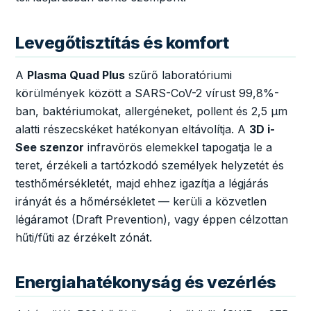
Levegőtisztítás és komfort
A
Plasma Quad Plus
szűrő laboratóriumi
körülmények között a SARS-CoV-2 vírust 99,8%-
ban, baktériumokat, allergéneket, pollent és 2,5 µm
alatti részecskéket hatékonyan eltávolítja. A
3D i-
See szenzor
infravörös elemekkel tapogatja le a
teret, érzékeli a tartózkodó személyek helyzetét és
testhőmérsékletét, majd ehhez igazítja a légjárás
irányát és a hőmérsékletet — kerüli a közvetlen
légáramot (Draft Prevention), vagy éppen célzottan
hűti/fűti az érzékelt zónát.
Energiahatékonyság és vezérlés