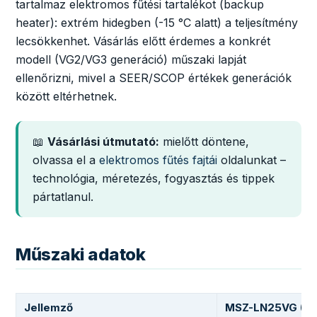
tartalmaz elektromos fűtési tartalékot (backup
heater): extrém hidegben (-15 °C alatt) a teljesítmény
lecsökkenhet. Vásárlás előtt érdemes a konkrét
modell (VG2/VG3 generáció) műszaki lapját
ellenőrizni, mivel a SEER/SCOP értékek generációk
között eltérhetnek.
📖
Vásárlási útmutató:
mielőtt döntene,
olvassa el a
elektromos fűtés fajtái
oldalunkat –
technológia, méretezés, fogyasztás és tippek
pártatlanul.
Műszaki adatok
Jellemző
MSZ-LN25VG (2,