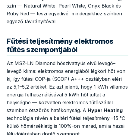
szín — Natural White, Pearl White, Onyx Black és
Ruby Red — teszi egyedivé, mindegyikhez színben
egyező távirányítóval.
Fűtési teljesítmény elektromos
fűtés szempontjából
Az MSZ-LN Diamond hőszivattyús elvű levegő–
levegő klíma: elektromos energiából légköri hőt von
ki, így fűtési COP-ja (SCOP) A+++ osztályban eléri
az 5,1–5,2 értéket. Ez azt jelenti, hogy 1 kWh villamos
energia felhasználásával 5 kWh hőt juttat a
helyiségbe — közvetlen elektromos fűtőszállel
szemben ötszörös hatékonyság. A
Hyper Heating
technológia révén a beltéri fűtési teljesítmény -15 °C
külső hőmérsékletig is 100%-on marad, ami a hazai
téli időjárásban döntő szempont.