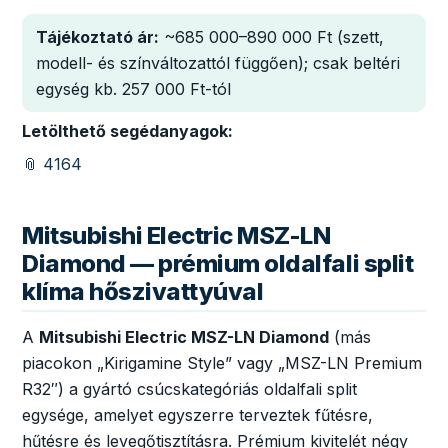
Tájékoztató ár:
~685 000–890 000 Ft (szett,
modell- és színváltozattól függően); csak beltéri
egység kb. 257 000 Ft-tól
Letölthető segédanyagok:
📎 4164
Mitsubishi Electric MSZ-LN
Diamond — prémium oldalfali split
klíma hőszivattyúval
A
Mitsubishi Electric MSZ-LN Diamond
(más
piacokon „Kirigamine Style” vagy „MSZ-LN Premium
R32″) a gyártó csúcskategóriás oldalfali split
egysége, amelyet egyszerre terveztek fűtésre,
hűtésre és levegőtisztításra. Prémium kivitelét négy