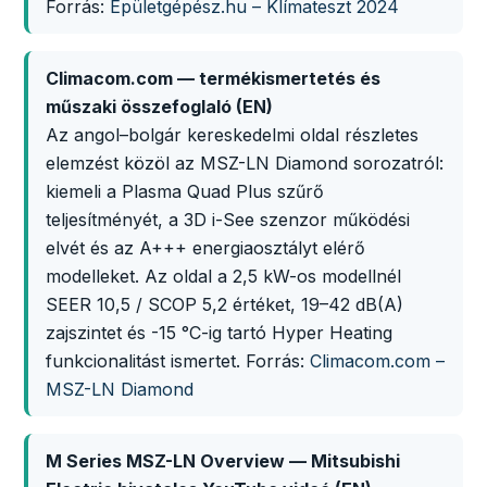
Forrás:
Épületgépész.hu – Klímateszt 2024
Climacom.com — termékismertetés és
műszaki összefoglaló (EN)
Az angol–bolgár kereskedelmi oldal részletes
elemzést közöl az MSZ-LN Diamond sorozatról:
kiemeli a Plasma Quad Plus szűrő
teljesítményét, a 3D i-See szenzor működési
elvét és az A+++ energiaosztályt elérő
modelleket. Az oldal a 2,5 kW-os modellnél
SEER 10,5 / SCOP 5,2 értéket, 19–42 dB(A)
zajszintet és -15 °C-ig tartó Hyper Heating
funkcionalitást ismertet. Forrás:
Climacom.com –
MSZ-LN Diamond
M Series MSZ-LN Overview — Mitsubishi