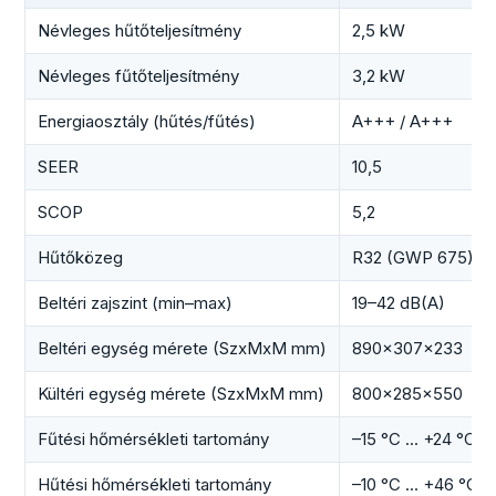
Névleges hűtőteljesítmény
2,5 kW
Névleges fűtőteljesítmény
3,2 kW
Energiaosztály (hűtés/fűtés)
A+++ / A+++
SEER
10,5
SCOP
5,2
Hűtőközeg
R32 (GWP 675)
Beltéri zajszint (min–max)
19–42 dB(A)
Beltéri egység mérete (SzxMxM mm)
890×307×233
Kültéri egység mérete (SzxMxM mm)
800×285×550
Fűtési hőmérsékleti tartomány
–15 °C ... +24 °C 
Hűtési hőmérsékleti tartomány
–10 °C ... +46 °C