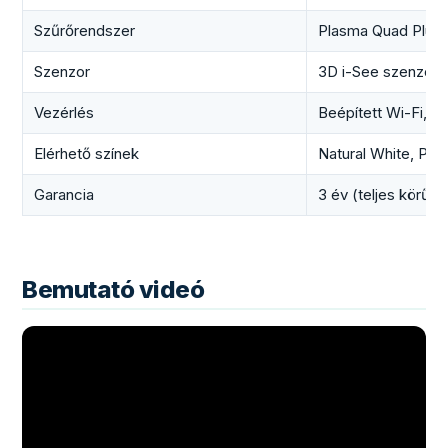
Szűrőrendszer
Plasma Quad Plus (b
Szenzor
3D i-See szenzor (
Vezérlés
Beépített Wi-Fi, 
Elérhető színek
Natural White, Pea
Garancia
3 év (teljes körű,
Bemutató videó