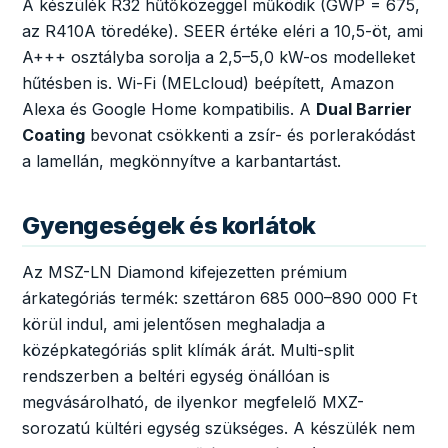
A készülék R32 hűtőközeggel működik (GWP = 675,
az R410A töredéke). SEER értéke eléri a 10,5-öt, ami
A+++ osztályba sorolja a 2,5–5,0 kW-os modelleket
hűtésben is. Wi-Fi (MELcloud) beépített, Amazon
Alexa és Google Home kompatibilis. A
Dual Barrier
Coating
bevonat csökkenti a zsír- és porlerakódást
a lamellán, megkönnyítve a karbantartást.
Gyengeségek és korlátok
Az MSZ-LN Diamond kifejezetten prémium
árkategóriás termék: szettáron 685 000–890 000 Ft
körül indul, ami jelentősen meghaladja a
középkategóriás split klímák árát. Multi-split
rendszerben a beltéri egység önállóan is
megvásárolható, de ilyenkor megfelelő MXZ-
sorozatú kültéri egység szükséges. A készülék nem