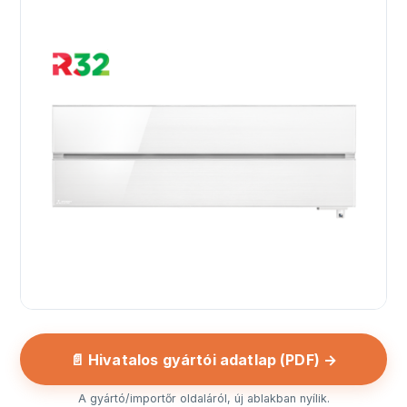
📄 Hivatalos gyártói adatlap (PDF) →
A gyártó/importőr oldaláról, új ablakban nyílik.