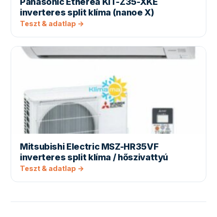
Panasonic Etherea KIT-Z35-XKE
inverteres split klíma (nanoe X)
Teszt & adatlap →
Mitsubishi Electric MSZ-HR35VF
inverteres split klíma / hőszivattyú
Teszt & adatlap →