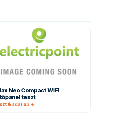
dax Neo Compact WiFi
tőpanel teszt
szt & adatlap →