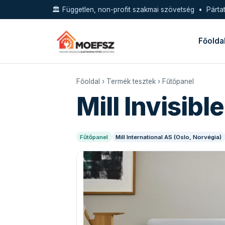
🏛️ Független, non-profit szakmai szövetség • Pártat
Főolda
Főoldal
›
Termék tesztek
›
Fűtőpanel
Mill Invisib
Fűtőpanel
Mill International AS (Oslo, Norvégia)