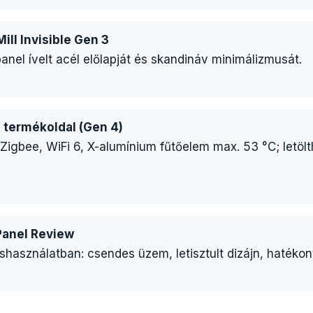
ill Invisible Gen 3
anel ívelt acél előlapját és skandináv minimálizmusát.
i termékoldal (Gen 4)
Zigbee, WiFi 6, X-alumínium fűtőelem max. 53 °C; letö
 Panel Review
shasználatban: csendes üzem, letisztult dizájn, hatékon