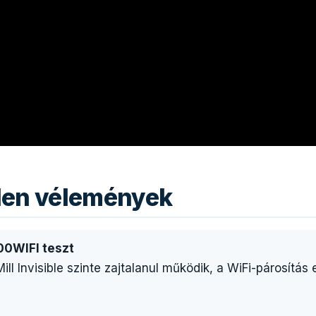
tlen vélemények
200WIFI teszt
Mill Invisible szinte zajtalanul működik, a WiFi-párosítá