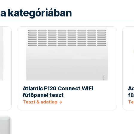
a kategóriában
Atlantic F120 Connect WiFi
A
fűtőpanel teszt
fű
Teszt & adatlap →
Te