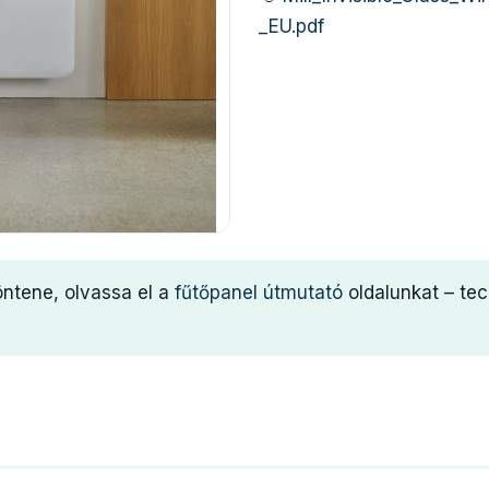
_EU.pdf
öntene, olvassa el a
fűtőpanel útmutató
oldalunkat – te