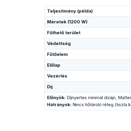
Teljesítmény (példa)
Méretek (1200 W)
Fűthető terület
Védettség
Fűtőelem
Előlap
Vezérlés
Díj
Előnyök:
Díjnyertes minimál dizájn, Matte
Hátrányok:
Nincs hőtároló réteg (tiszta 