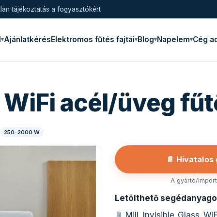
lan tájékoztatás a fogyasztókért
l
Ajánlatkérés
Elektromos fűtés fajtái
Blog
Napelem
Cég a
le WiFi acél/üveg fű
250–2000 W
📄 Hivatalos
A gyártó/importő
Letölthető segédanyago
📎 Mill_Invisible_Glass_W