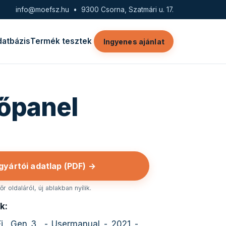
info@moefsz.hu
• 9300 Csorna, Szatmári u. 17.
datbázis
Termék tesztek
Ingyenes ajánlat
tőpanel
 gyártói adatlap (PDF) →
r oldaláról, új ablakban nyílik.
k:
iFi__Gen_3__-_Usermanual_-_2021_-