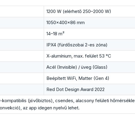
1200 W (elérhető 250–2000 W)
1050×400×86 mm
14–18 m²
IPX4 (fürdőszobai 2-es zóna)
X-alumínium, max. felület 53 °C
Acél (Invisible) / üveg (Glass)
Beépített WiFi, Matter (Gen 4)
Red Dot Design Award 2022
r-kompatibilis (jövőbiztos), csendes, alacsony felületi hőmérsékl
konvekció), az app idegen nyelvű lehet.