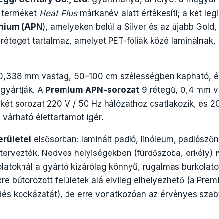
a terméket
Heat Plus
márkanév alatt értékesíti; a két le
mium (APN)
, amelyeken belül a Silver és az újabb Gold, 
-réteget tartalmaz, amelyet PET-fóliák közé laminálnak, 
 0,338 mm vastag, 50–100 cm szélességben kapható, 
gyártják. A
Premium APN-sorozat
9 rétegű, 0,4 mm va
dkét sorozat 220 V / 50 Hz hálózathoz csatlakozik, és
várható élettartamot ígér.
erületei
elsősorban: laminált padló, linóleum, padlószőn
s tervezték. Nedves helyiségekben (fürdőszoba, erkély)
rkolatoknál a gyártó kizárólag könnyű, rugalmas burkol
re bútorozott felületek alá elvileg elhelyezhető (a Pr
dés kockázatát), de erre vonatkozóan az érvényes szab