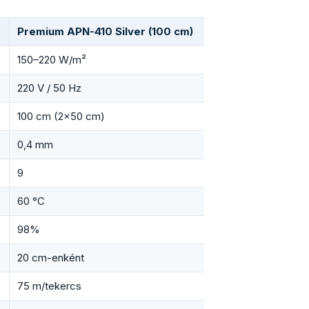
Premium APN-410 Silver (100 cm)
150–220 W/m²
220 V / 50 Hz
100 cm (2×50 cm)
0,4 mm
9
60 °C
98%
20 cm-enként
75 m/tekercs