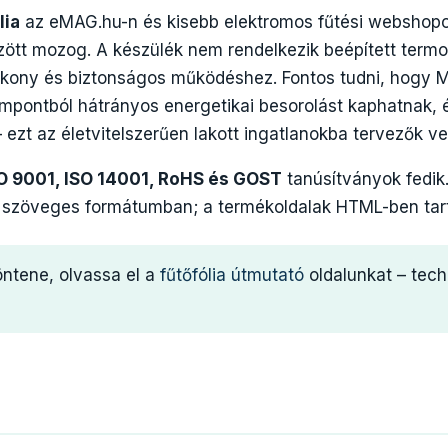
lia
az eMAG.hu-n és kisebb elektromos fűtési webshopo
zött mozog. A készülék nem rendelkezik beépített termo
tékony és biztonságos működéshez. Fontos tudni, hogy 
pontból hátrányos energetikai besorolást kaphatnak, é
ezt az életvitelszerűen lakott ingatlanokba tervezők v
SO 9001, ISO 14001, RoHS és GOST
tanúsítványok fedik
ő, szöveges formátumban; a termékoldalak HTML-ben tar
öntene, olvassa el a
fűtőfólia útmutató
oldalunkat – tech