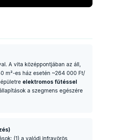
al. A vita középpontjában az áll,
(80 m²-es ház esetén ~264 000 Ft/
 épületre
elektromos fűtéssel
gállapítások a szegmens egészére
zés)
sok: (1) a valódi infravörös