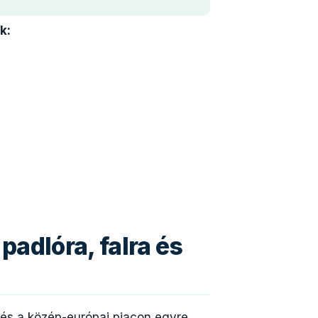
k:
padlóra, falra és
s a közép-európai piacon egyre