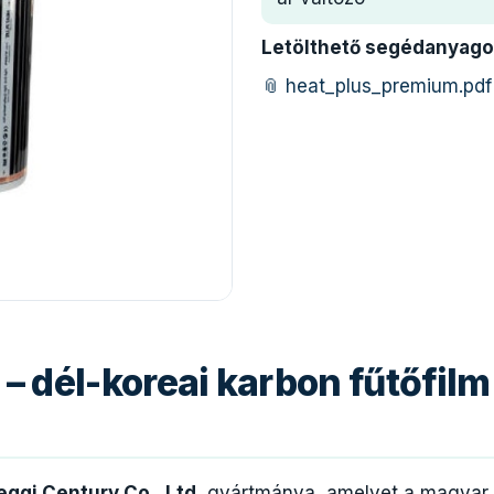
Letölthető segédanyago
📎 heat_plus_premium.pdf
 – dél-koreai karbon fűtőfilm 
eggi Century Co., Ltd.
gyártmánya, amelyet a magyar é