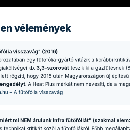
tlen vélemények
őfólia visszavág" (2016)
rozatában egy fűtőfólia-gyártó vitázik a korábbi kritikáv
giaköltségei kb.
3,3-szorosát
teszik ki a gázfűtésnek 
llett rögzíti, hogy 2016 után Magyarországon új építésű
 engedélyt
. A Heat Plus márkát nem nevesíti, de a me
hu – A fűtőfólia visszavág
miért mi NEM árulunk infra fűtőfóliát" (szakmai elem
technikai kritikát közöl a fűtőfóliákról. Főbb megállapítá