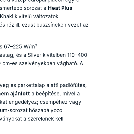
gismertebb sorozat a
Heat Plus
Khaki kivitelű változatok
és réz ill. ezüst buszsíneken vezet az
és 67–225 W/m²
stag, és a Silver kivitelben 110–400
 20 cm-es szelvényekben vágható. A
yeg és parkettalap alatti padlófűtés,
nem ajánlott
a beépítése, mivel a
atokat engedélyez; csempéhez vagy
emium-sorozat hőszabályozó
ványokat a szerelőnek kell