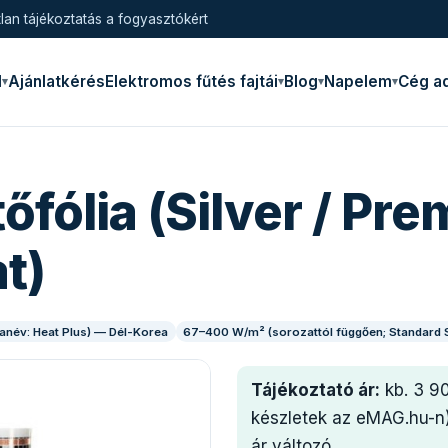
lan tájékoztatás a fogyasztókért
l
Ajánlatkérés
Elektromos fűtés fajtái
Blog
Napelem
Cég a
tőfólia (Silver / P
t)
kanév: Heat Plus) — Dél-Korea
67–400 W/m² (sorozattól függően; Standard
Tájékoztató ár:
kb. 3 9
készletek az eMAG.hu-n
ár változó