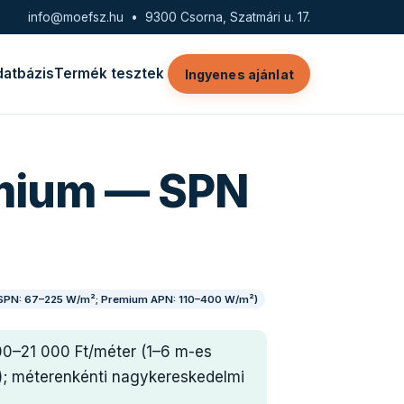
info@moefsz.hu
• 9300 Csorna, Szatmári u. 17.
datbázis
Termék tesztek
Ingyenes ajánlat
remium — SPN
 SPN: 67–225 W/m²; Premium APN: 110–400 W/m²)
00–21 000 Ft/méter (1–6 m-es
); méterenkénti nagykereskedelmi