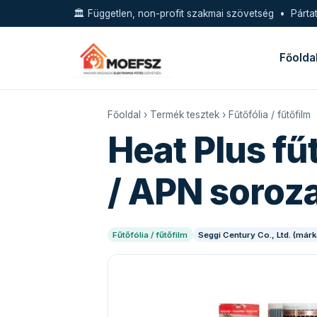
🏛️ Független, non-profit szakmai szövetség • Pártat
Főolda
Főoldal
›
Termék tesztek
›
Fűtőfólia / fűtőfilm
Heat Plus fű
/ APN soroza
Fűtőfólia / fűtőfilm
Seggi Century Co., Ltd. (már