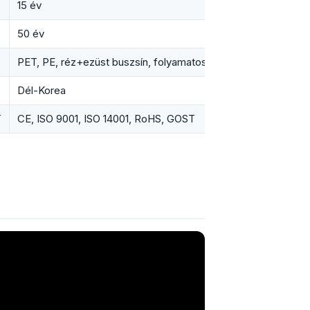
15 év
50 év
PET, PE, réz+ezüst buszsín, folyamatos karbonréteg
Dél-Korea
T
CE, ISO 9001, ISO 14001, RoHS, GOST