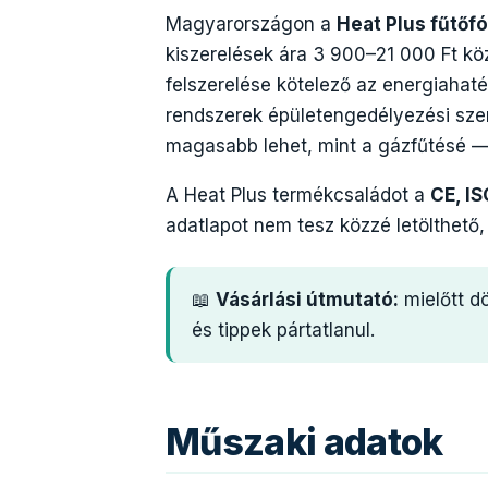
Magyarországon a
Heat Plus fűtőfó
kiszerelések ára 3 900–21 000 Ft kö
felszerelése kötelező az energiaha
rendszerek épületengedélyezési szem
magasabb lehet, mint a gázfűtésé — 
A Heat Plus termékcsaládot a
CE, I
adatlapot nem tesz közzé letölthet
📖
Vásárlási útmutató:
mielőtt d
és tippek pártatlanul.
Műszaki adatok