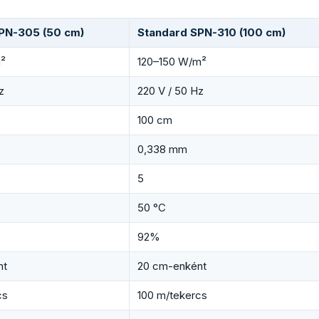
PN-305 (50 cm)
Standard SPN-310 (100 cm)
²
120–150 W/m²
z
220 V / 50 Hz
100 cm
0,338 mm
5
50 °C
92%
nt
20 cm-enként
cs
100 m/tekercs