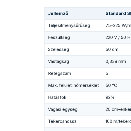
Jellemző
Standard S
Teljesítménysűrűség
75–225 W/m
Feszültség
220 V / 50 H
Szélesség
50 cm
Vastagság
0,338 mm
Rétegszám
5
Max. felületi hőmérséklet
50 °C
Hatásfok
92%
Vágási egység
20 cm-enké
Tekercshossz
100 m/teker