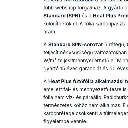
több webshop forgalmaz. A gyártó 
Standard (SPN)
és a
Heat Plus Pre
különíthetők el. A fólia karbonpaszta
áram.
A
Standard SPN-sorozat
5 rétegű,
teljesítménysűrűségű változatokban 
W/m² teljesítménnyel érhető el. Min
gyártó 15 éves garanciát és 50 éves 
A
Heat Plus fűtőfólia alkalmazási t
emellett fal- és mennyezetfűtésre i
fólia nem víz- és páraálló. Padlóbu
természetes kőhöz nem alkalmas. Fix
karbonrétege csökkenti a túlmelege
figyelembe vennie.