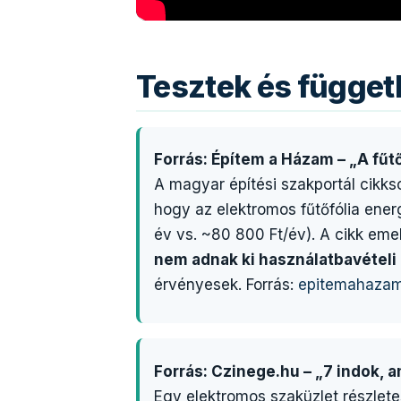
Tesztek és függe
Forrás: Építem a Házam – „A fűt
A magyar építési szakportál cikkso
hogy az elektromos fűtőfólia ener
év vs. ~80 800 Ft/év). A cikk eme
nem adnak ki használatbavételi
érvényesek. Forrás:
epitemahazam.
Forrás: Czinege.hu – „7 indok, a
Egy elektromos szaküzlet részletes 